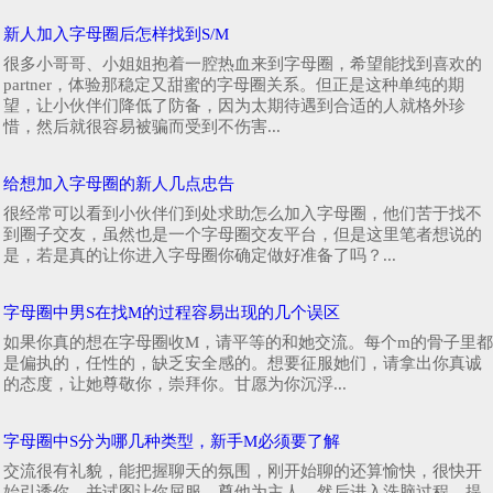
新人加入字母圈后怎样找到S/M
很多小哥哥、小姐姐抱着一腔热血来到字母圈，希望能找到喜欢的
partner，体验那稳定又甜蜜的字母圈关系。但正是这种单纯的期
望，让小伙伴们降低了防备，因为太期待遇到合适的人就格外珍
惜，然后就很容易被骗而受到不伤害...
给想加入字母圈的新人几点忠告
很经常可以看到小伙伴们到处求助怎么加入字母圈，他们苦于找不
到圈子交友，虽然也是一个字母圈交友平台，但是这里笔者想说的
是，若是真的让你进入字母圈你确定做好准备了吗？...
字母圈中男S在找M的过程容易出现的几个误区
如果你真的想在字母圈收M，请平等的和她交流。每个m的骨子里都
是偏执的，任性的，缺乏安全感的。想要征服她们，请拿出你真诚
的态度，让她尊敬你，崇拜你。甘愿为你沉浮...
字母圈中S分为哪几种类型，新手M必须要了解
交流很有礼貌，能把握聊天的氛围，刚开始聊的还算愉快，很快开
始引诱你，并试图让你屈服，尊他为主人，然后进入洗脑过程，提