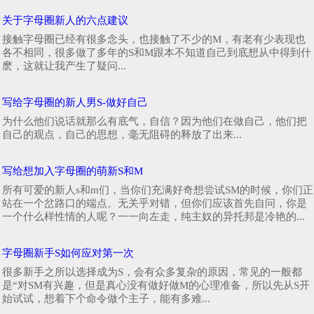
关于字母圈新人的六点建议
接触字母圈已经有很多念头，也接触了不少的M，有老有少表现也
各不相同，很多做了多年的S和M跟本不知道自己到底想从中得到什
麽，这就让我产生了疑问...
写给字母圈的新人男S-做好自己
为什么他们说话就那么有底气，自信？因为他们在做自己，他们把
自己的观点，自己的思想，毫无阻碍的释放了出来...
写给想加入字母圈的萌新S和M
所有可爱的新人s和m们，当你们充满好奇想尝试SM的时候，你们正
站在一个岔路口的端点。无关乎对错，但你们应该首先自问，你是
一个什么样性情的人呢？一一向左走，纯主奴的异托邦是冷艳的...
字母圈新手S如何应对第一次
很多新手之所以选择成为S，会有众多复杂的原因，常见的一般都
是“对SM有兴趣，但是真心没有做好做M的心理准备，所以先从S开
始试试，想着下个命令做个主子，能有多难...