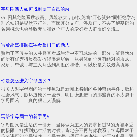
字母圈新人如何找到属于自己的M
s/m因其危险系数较高、风险较大，仅仅凭着“开心就好”而拒绝学习
理论知识是显然不行的。而因其分支广、涉及广，不去了解基础的
名词概念也会导致无法和这个广大的爱好者人群友好交流...
写给那些徘徊在字母圈门口的新人
熟悉了字母圈的人并将其看成生活中不可或缺的一部分，能将为M
的所有优秀特质都发挥得淋漓尽致，从身体到心灵有绝对的服从、
忍耐、忠诚，与主人间达到高度的和谐。可以说是为奴最高境界...
你是怎么进入字母圈的？
很多人对字母圈的第一印象就是新闻上看到的各种奇葩事件，败坏
社会风气，败坏道德的一些事。明目张胆进行的那些真的不太属于
字母圈哈……真的很让人误解...
写给字母圈中的新手男S
字母圈只是生活的一部分，当你做为主人的要求超过M的所能承受
的极限、打扰到她生活的时候，肯定会不再与你联系；字母圈对于
你来讲可能会是游戏、会是发泄yu望压力的办法，对于M也是，双