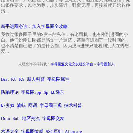
出很多要求，以他为尊，步步逼近，野蛮无理，再接着就开始各种
污...
新手进圈必读：加入字母圈全攻略
我收过很多圈子里的S发来的私信，有老司机，也有刚刚进圈的小
白。他们说刚进圈都是感觉一片迷茫，甚至有进圈了一段时间的，
也不清楚自己进了的是什么圈。因为没m进来只能看到别人在秀恩
爱...
未经允许不得转载：
字母圈亚文化交友社交平台
»
字母圈新人
Brat
K8
K9
新人科普
字母圈属性
防骗理论
字母圈app
Sp
kb绳艺
k7妻奴
滴蜡
网调
字母圈三观
技术科普
Dom
Sub
地区交流
字母圈交友
术语大全
字母圈情感
SSC原则
Aftercare