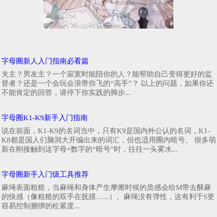
字母圈新人入门指南必看篇
夫主？男友主？一个寂寞时能陪你的人？能帮助自己变得更好的监
督者？还是一个会玩会浪带你飞的“高手”？ 以上的问题，如果你还
不能肯定的回答，请停下你实践的脚步...
字母圈K1-K9新手入门指南
说在前面，K1-K9的名词当中，只有K9是国内外公认的名词，K1-
K8都是国人们脑洞大开编出来的词汇，但也适用圈内暗号。 很多萌
新在刚接触到这字母+数字的“暗号”时，往往一头雾水...
字母圈新手入门级工具推荐
麻绳表面粗糙，当麻绳和身体产生摩擦时候的质感会给M带去酥麻
的快感（像粗糙的双手在抚摸…...）。麻绳没有弹性，这有利于S更
容易控制捆绑的松紧度...