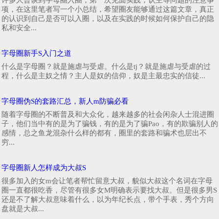
项，在这里笔者写一个小总结，希望圈友能够通过这篇文章，真正
的认识到自己是否可以入圈，以及在实践的时候如何保护自己的隐
私和安全...
字母圈新手S入门之道
什么是字母圈？就是施虐与受虐。什么是tj？就是施虐与受虐的过
程，什么是主奴之情？主人是奴的信仰，奴是主最忠实的信徒...
字母圈伪S的套路汇总，新人m防骗必看
随着字母圈的不断普及和大众化，越来越多的社会闲杂人士混进圈
子，他们当中有的是为了骗钱，有的是为了骗Pao，有的欺骗别人的
感情，总之鱼龙混杂什么样的都有，圈里的套路和骗术也层出不
穷...
字母圈新人怎样成为大叔S
很多加入的女m会让笔者帮忙留意大叔，貌似大叔这个名词在字母
圈一直都很吃香，尽管有很多女M明确表示要找大叔。但是很多男S
还是不了解大叔意味着什么，以为年纪长点，带个手表，秀个方向
盘就是大叔...