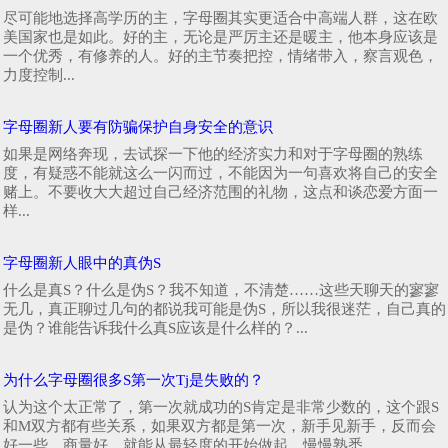
尽可能地选择高学历的主，字母圈其实更适合中高端人群，这在欧
美国家也是如此。好的主，无论是严厉主还是暖主，他本身应该是
一个优秀，有修养的人。好的主节奏把控，情绪带入，察言观色，
力度控制...
字母圈新人要有防骗保护自身安全的意识
如果是网络奔现，去试探一下他的经济实力和对于字母圈的熟练
度，有疑惑不能就这么一闪而过，不能因为一句喜欢将自己的安全
赌上。不要收大大超过自己经济范围的礼物，这点和谈恋爱方面一
样...
字母圈新人眼中的真伪S
什么是真S？什么是伪S？我不知道，不清楚……这些天聊天的寥寥
无几，真正聊过几句的都说我可能是伪S，所以我很迷茫，自己真的
是伪？谁能告诉我什么真S应该是什么样的？...
为什么字母圈很多S第一次Tj是失败的？
认为这个太正常了，第一次就成功的S肯定是非常少数的，这个跟S
和M双方都有些关系，如果双方都是第一次，新手见新手，反而会
好一些，商量好，就能从最轻度的开始做起，慢慢熟悉...