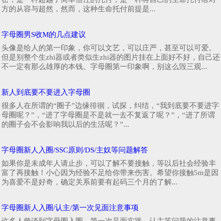
方的从容与超然，然而，这种生命托付前提是...
字母圈男S收M的几点建议
头像是给人的第一印象，你可以文艺，可以庄严，甚至可以可爱。
但是别整个生zhi器或者类似生zhi器的图片挂在上面好不好，自己还
不一定有那么雄厚的本钱。字母圈第一印象啊，别这么毁三观...
新人到底要不要进入字母圈
很多人在所谓的“圈子”边缘徘徊，试探，纠结，“我到底要不要进字
母圈呢？”，“进了字母圈是不是就一去不复返了呢？”，“进了所谓
的圈子会不会影响我以后的生活呢？”...
字母圈新人入圈/SSC原则/DS/主奴等问题解答
如果你是未成年人请止步，可以了解不要接触，等以后社会经验丰
富了再接触！小心因为经验不足给你带来伤害。希望你接触5m是因
为喜爱不是好奇，确定关系前要有起码三个月的了解...
字母圈新人入圈/认主/第一次见面注意事项
许多人曾谈到字母圈入圈，第一次见面实践，认主等问题的注意事