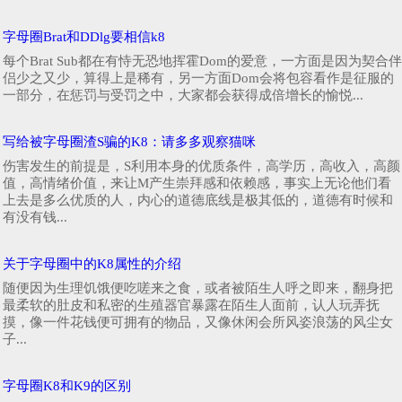
字母圈Brat和DDlg要相信k8
每个Brat Sub都在有恃无恐地挥霍Dom的爱意，一方面是因为契合伴
侣少之又少，算得上是稀有，另一方面Dom会将包容看作是征服的
一部分，在惩罚与受罚之中，大家都会获得成倍增长的愉悦...
写给被字母圈渣S骗的K8：请多多观察猫咪
伤害发生的前提是，S利用本身的优质条件，高学历，高收入，高颜
值，高情绪价值，来让M产生崇拜感和依赖感，事实上无论他们看
上去是多么优质的人，内心的道德底线是极其低的，道德有时候和
有没有钱...
关于字母圈中的K8属性的介绍
随便因为生理饥饿便吃嗟来之食，或者被陌生人呼之即来，翻身把
最柔软的肚皮和私密的生殖器官暴露在陌生人面前，认人玩弄抚
摸，像一件花钱便可拥有的物品，又像休闲会所风姿浪荡的风尘女
子...
字母圈K8和K9的区别