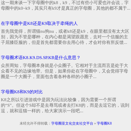
这一期来谈一下字母圈中的k8，k9，不过有些小可爱也许会说，字
母圈中的k0~k9，其实只有k9才是真正的字母圈，其他的都不属于...
在字母圈中是K8还是K9取决于牵绳的人
首先我觉得，所谓猫nu狗nu，或者k8还是k9，在眼里都没有太大区
别，因为不管是哪种，在内心都是渴望跟愿意，去对一个信服的主
子屈膝臣服的，但是首先都需要你去用心待，才会对你有所反馈...
字母圈术语K8.K9.DS.SP.KB是什么意思？
众所周知，字母圈本身就是小众圈子。它相对于主流而言是处于大
众看不见的边缘地带。但是，如果你处在字母圈中，又会觉得字母
圈是一个大圈子，里面包含着各种各样的小圈子...
字母圈K8和K9的对比
K8之所以引进游戏中是因为玩法比较像，因为需要一个所谓
的“S”。但这个S却不是去辱骂或者去打K8的，而是去逗它的，说到
逗，就和逗猫一样的，给大家演示一段吧...
未经允许不得转载：
字母圈亚文化交友社交平台
»
字母圈K8