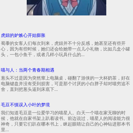
虎妞的妒嫉心开始膨胀
蜀黍的女客人们每次到来，虎妞并不十分反感，她甚至还有些开
心，因为有些时候，她们还会给她带一点儿小礼物，比如几盒小罐
头，一包小鱼干，或者几样小玩具什么的...
喵与人：当两个青春期相遇
葱头不过是因为突然窜上电脑桌，碰翻了游侠的一大杯奶茶，好在
电脑键盘并没有受到损害，可是那个讨厌的小白胖子却对喵穷追不
舍，直到把葱头逼到床底下...
毛豆不慎误入小叶的梦境
我们知道毛豆是一位爱学习的喵星人。白天一个喵在家无聊的时
候，他就在自家书架上趴着读书。前边说过，喵星人的阅读能力很
神奇，只要它们趴在哪本书上，眯起眼睛让自己的心神钻进那本书
里...