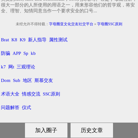
很大一部分的人所使用的用语之一，用来形容他们的哲学观，将安
全、理智、知情同意当作一个要求安全的口号...
未经允许不得转载：
字母圈亚文化交友社交平台
»
字母圈SSC原则
Brat
K8
K9
新人指导
属性测试
防骗
APP
Sp
kb
k7
网t
三观理论
Dom
Sub
地区
斯慕交友
术语大全
情感交流
SSC原则
问题解答
仪式
鄂ICP备20000581号-1
© 2018-2021
锁魂庄-字母圈亚文化交友社交平台
网站地图