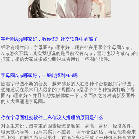
字母圈App哪家好，教你识别社交软件中的骗子
经常有粉丝问，字母圈App哪家好，现在都在用哪个字母圈App，
App怎么下载，其实我想说的是目前没有App，暂时也没有做App的
打算，相信大家或多或少听说或者用过一些圈内软件...
字母圈App哪家好，一般能找到M/S吗
随着字母圈不断的普及，越来越多的人在各种平台接触到字母圈，
想知道现在最常用人最多的字母圈App是哪个？各种搜索打听字母
圈App哪家好？并且都想接触体验一下，久而久之各种萌新及圈外
的人大量涌进字母圈...
你在字母圈社交软件上私信没人搭理的原因是什么
对女生来说，最看重的因素应该是颜值、身高、身材、经济条件、
聊天技巧等等，距离其实并不重要，两情相悦的话，再远他都会来
找我的，对吧？而反观男生，首选距离似乎成了一种饥不择食的举