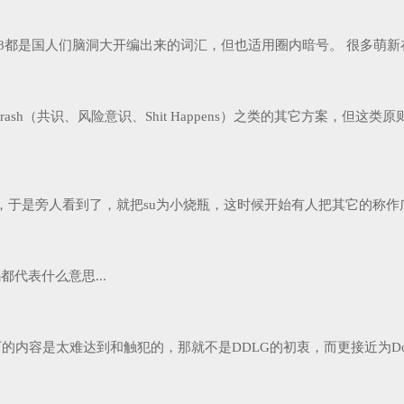
K8都是国人们脑洞大开编出来的词汇，但也适用圈内暗号。 很多萌新在
、crash（共识、风险意识、Shit Happens）之类的其它方案
，于是旁人看到了，就把su为小烧瓶，这时候开始有人把其它的称作广
些神秘代码都代表什么意思...
容是太难达到和触犯的，那就不是DDLG的初衷，而更接近为Dom/S