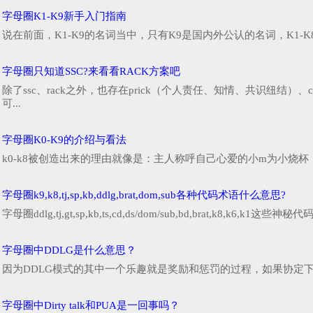
字母圈K1-K9新手入门指南
说在前面，K1-K9的名词当中，只有K9是国内外公认的名词，K1-
字母圈只知道SSC?来看看RACK方案吧
除了ssc、rack之外，也存在prick（个人责任、知情、共识纽结）
可...
字母圈K0-K9的介绍与看法
k0-k8被创造出来的理由就像是：主人称呼自己心爱的小m为小烧杯
字母圈k9,k8,tj,sp,kb,ddlg,brat,dom,sub各种代码术语什么意思?
字母圈ddlg,tj,gt,sp,kb,ts,cd,ds/dom/sub,bd,brat,k8,k6,k1这
字母圈中DDLG是什么意思？
因为DDLG模式的其中一个乐趣就是奖励和惩罚的过程，如果协定下的内
字母圈中Dirty talk和PUA是一回事吗？