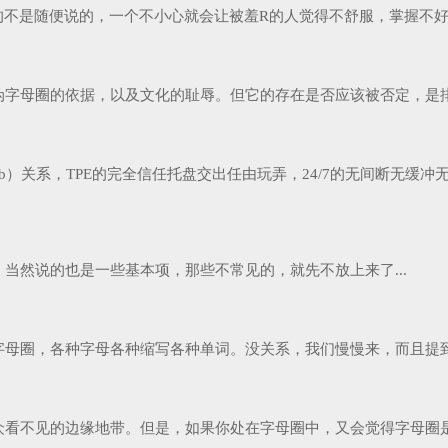
但真的不是随便说的，一个不小心就会让被羞R的人觉得不舒服，掌握不好度
定伪字母圈的依据，以及文化的耻辱。但它的存在是否应该被否定，是排
为Sub）关系，TPE的完全信任托盘交出任由玩弄，24/7的无间断
当然说的也是一些基本项，那些不常见的，就先不放上来了...
母圈，各种字母各种缩写各种单词。没关系，我们慢慢来，而且提到的
看不见的边缘地带。但是，如果你处在字母圈中，又会觉得字母圈是一