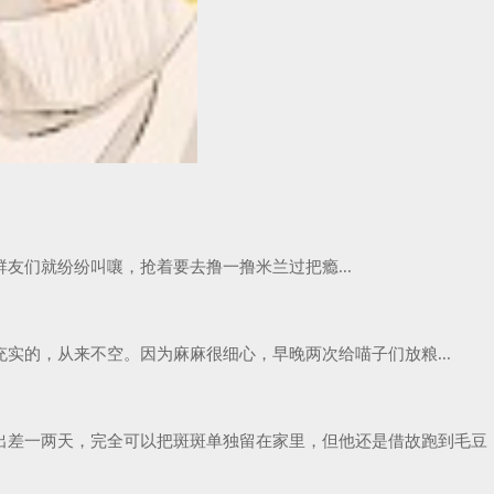
们就纷纷叫嚷，抢着要去撸一撸米兰过把瘾...
的，从来不空。因为麻麻很细心，早晚两次给喵子们放粮...
出差一两天，完全可以把斑斑单独留在家里，但他还是借故跑到毛豆