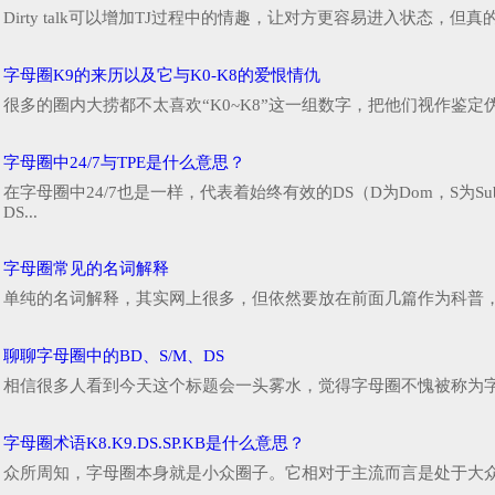
Dirty talk可以增加TJ过程中的情趣，让对方更容易进入状态，
字母圈K9的来历以及它与K0-K8的爱恨情仇
很多的圈内大捞都不太喜欢“K0~K8”这一组数字，把他们视作鉴
字母圈中24/7与TPE是什么意思？
在字母圈中24/7也是一样，代表着始终有效的DS（D为Dom，S
DS...
字母圈常见的名词解释
单纯的名词解释，其实网上很多，但依然要放在前面几篇作为科普，
聊聊字母圈中的BD、S/M、DS
相信很多人看到今天这个标题会一头雾水，觉得字母圈不愧被称为字
字母圈术语K8.K9.DS.SP.KB是什么意思？
众所周知，字母圈本身就是小众圈子。它相对于主流而言是处于大众