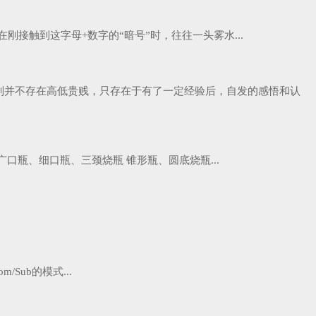
刚接触到这字母+数字的“暗号”时，往往一头雾水...
，但这类原则并不存在高低贵贱，只存在于有了一定经验后，自发的感悟和认
口瓶、细口瓶、三颈烧瓶 锥形瓶、圆底烧瓶...
ub的模式...