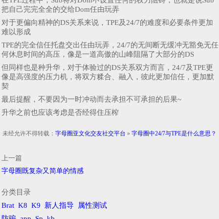
把自己完完全全的交给Dom任由玩弄
对于更偏向精神的DS关系来说，TPE及24/7的难度和必要条件更加
难以形成
TPE的完全信任托盘交出任由玩弄，24/7的无间断无缓冲无豁免无任
何休息时间的高压，像是一道高傲的山峰阻隔了大部分的DS
但同样也是种升华，对于体验过的DS关系双方而言，24/7及TPE更
像是高强度的压力机，将双方糅合、融入，彼此更加信任，更加默
契
最后提醒，不要因为一时冲动而去承担不可承担的后果~
升华之前也应该考虑是否经得住压榨
未经允许不得转载：
字母圈亚文化交友社交平台
»
字母圈中24/7与TPE是什么意思？
上一篇
字母圈既复杂又简单的情感
分类目录
Brat
K8
K9
新人指导
属性测试
防骗
app
Sp
kb