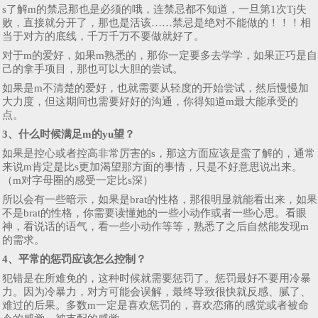
s了解m的禁忌那也是必须的哦，连禁忌都不知道，一旦第1次Tj失
败，直接就分开了，那也是活该……禁忌是绝对不能做的！！！相
当于对方的底线，千万千万不要做就好了。
对于m的爱好，如果m熟悉的，那你一定要多去学学，如果正巧是自
己的拿手项目，那也可以大胆的尝试。
如果是m不清楚的爱好，也就需要从轻度的开始尝试，然后慢慢加
大力度，但这期间也需要好好的沟通，你得知道m最大能承受的
点。
3、什么时候满足m的yu望？
如果是控心或者控高非常厉害的s，那这方面应该是蛮了解的，通常
来说m肯定是比s更加渴望那方面的事情，只是不好意思说出来。
（m对字母圈的感受一定比s深）
所以会有一些暗示，如果是brat的性格，那很明显就能看出来，如果
不是brat的性格，你需要读懂她的一些小动作或者一些心思。看眼
神，看说话的语气，看一些小动作等等，熟悉了之后自然能发现m
的需求。
4、平常的惩罚应该怎么控制？
犯错是在所难免的，这种时候就需要惩罚了。惩罚最好不要用冷暴
力。因为冷暴力，对方可能会误解，最终导致很快就反感、腻了、
难过的后果。多数m一定是喜欢惩罚的，喜欢恋痛的感觉或者被命