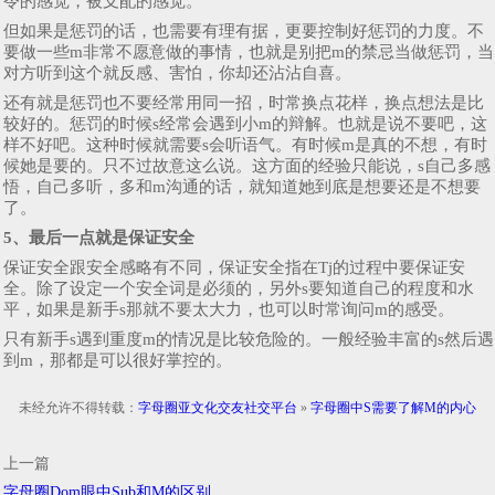
令的感觉，被支配的感觉。
但如果是惩罚的话，也需要有理有据，更要控制好惩罚的力度。不
要做一些m非常不愿意做的事情，也就是别把m的禁忌当做惩罚，当
对方听到这个就反感、害怕，你却还沾沾自喜。
还有就是惩罚也不要经常用同一招，时常换点花样，换点想法是比
较好的。惩罚的时候s经常会遇到小m的辩解。也就是说不要吧，这
样不好吧。这种时候就需要s会听语气。有时候m是真的不想，有时
候她是要的。只不过故意这么说。这方面的经验只能说，s自己多感
悟，自己多听，多和m沟通的话，就知道她到底是想要还是不想要
了。
5、最后一点就是保证安全
保证安全跟安全感略有不同，保证安全指在Tj的过程中要保证安
全。除了设定一个安全词是必须的，另外s要知道自己的程度和水
平，如果是新手s那就不要太大力，也可以时常询问m的感受。
只有新手s遇到重度m的情况是比较危险的。一般经验丰富的s然后遇
到m，那都是可以很好掌控的。
未经允许不得转载：
字母圈亚文化交友社交平台
»
字母圈中S需要了解M的内心
上一篇
字母圈Dom眼中Sub和M的区别