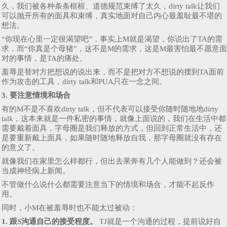
久，我们被各种条条框框、道德规范束缚了太久，dirty talk让我们
可以抛开所有的面具和束缚，真实地面对自己内心最羞耻最不堪的
想法。
“你现在心里一定很渴望吧”，事实上M就是渴望，你说出了TA的需
求，而“你真是个母猪”，这不是M的需求，这是M最害怕最不愿意面
对的事情，是TA的痛处。
羞辱是替对方把想说的说出来，而不是把对方不想说的摆到TA面前
作为攻击的工具，dirty talk和PUA只在一念之间。
3. 要注意情境和场合
有的M不是不喜欢dirty talk，但不代表可以接受你随时随地地dirty
talk，这本来就是一件私密的事情，就像上面说的，我们在生活中都
需要戴着面具，字母圈是我们释放的方式，但回到正常生活中，还
是要重新戴上面具，如果随时随地释放自我，那字母圈就没有存在
的意义了。
就像我们在家里怎么样都行，但出去果奔有几个人能做到？还会被
当成神经病上新闻。
不管做什么说什么都需要注意当下的情境和场合，才能不起反作
用。
同时，小M在被羞辱时也不能太过被动：
1. 跟S沟通自己的接受程度。
TJ就是一个沟通的过程，提前说好自