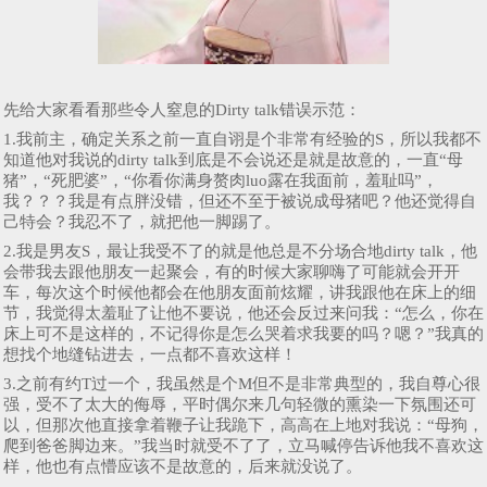
先给大家看看那些令人窒息的Dirty talk错误示范：
1.我前主，确定关系之前一直自诩是个非常有经验的S，所以我都不
知道他对我说的dirty talk到底是不会说还是就是故意的，一直“母
猪”，“死肥婆”，“你看你满身赘肉luo露在我面前，羞耻吗”，
我？？？我是有点胖没错，但还不至于被说成母猪吧？他还觉得自
己特会？我忍不了，就把他一脚踢了。
2.我是男友S，最让我受不了的就是他总是不分场合地dirty talk，他
会带我去跟他朋友一起聚会，有的时候大家聊嗨了可能就会开开
车，每次这个时候他都会在他朋友面前炫耀，讲我跟他在床上的细
节，我觉得太羞耻了让他不要说，他还会反过来问我：“怎么，你在
床上可不是这样的，不记得你是怎么哭着求我要的吗？嗯？”我真的
想找个地缝钻进去，一点都不喜欢这样！
3.之前有约T过一个，我虽然是个M但不是非常典型的，我自尊心很
强，受不了太大的侮辱，平时偶尔来几句轻微的熏染一下氛围还可
以，但那次他直接拿着鞭子让我跪下，高高在上地对我说：“母狗，
爬到爸爸脚边来。”我当时就受不了了，立马喊停告诉他我不喜欢这
样，他也有点懵应该不是故意的，后来就没说了。