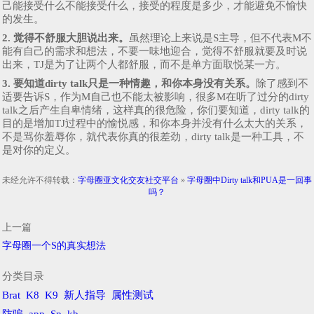
己能接受什么不能接受什么，接受的程度是多少，才能避免不愉快
的发生。
2. 觉得不舒服大胆说出来。
虽然理论上来说是S主导，但不代表M不
能有自己的需求和想法，不要一味地迎合，觉得不舒服就要及时说
出来，TJ是为了让两个人都舒服，而不是单方面取悦某一方。
3.
要知道dirty talk只是一种情趣，和你本身没有关系。
除了感到不
适要告诉S，作为M自己也不能太被影响，很多M在听了过分的dirty
talk之后产生自卑情绪，这样真的很危险，你们要知道，dirty talk的
目的是增加TJ过程中的愉悦感，和你本身并没有什么太大的关系，
不是骂你羞辱你，就代表你真的很差劲，dirty talk是一种工具，不
是对你的定义。
未经允许不得转载：
字母圈亚文化交友社交平台
»
字母圈中Dirty talk和PUA是一回事
吗？
上一篇
字母圈一个S的真实想法
分类目录
Brat
K8
K9
新人指导
属性测试
防骗
app
Sp
kb