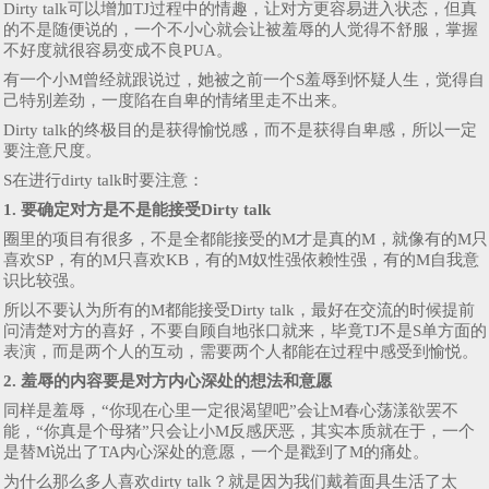
Dirty talk可以增加TJ过程中的情趣，让对方更容易进入状态，但真
的不是随便说的，一个不小心就会让被羞辱的人觉得不舒服，掌握
不好度就很容易变成不良PUA。
有一个小M曾经就跟说过，她被之前一个S羞辱到怀疑人生，觉得自
己特别差劲，一度陷在自卑的情绪里走不出来。
Dirty talk的终极目的是获得愉悦感，而不是获得自卑感，所以一定
要注意尺度。
S在进行dirty talk时要注意：
1. 要确定对方是不是能接受Dirty talk
圈里的项目有很多，不是全都能接受的M才是真的M，就像有的M只
喜欢SP，有的M只喜欢KB，有的M奴性强依赖性强，有的M自我意
识比较强。
所以不要认为所有的M都能接受Dirty talk，最好在交流的时候提前
问清楚对方的喜好，不要自顾自地张口就来，毕竟TJ不是S单方面的
表演，而是两个人的互动，需要两个人都能在过程中感受到愉悦。
2. 羞辱的内容要是对方内心深处的想法和意愿
同样是羞辱，“你现在心里一定很渴望吧”会让M春心荡漾欲罢不
能，“你真是个母猪”只会让小M反感厌恶，其实本质就在于，一个
是替M说出了TA内心深处的意愿，一个是戳到了M的痛处。
为什么那么多人喜欢dirty talk？就是因为我们戴着面具生活了太