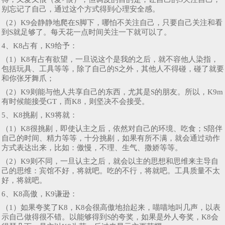
别忘记了自己，通过这个方式得到心理安全感。
（2）K9会静静地爬在S脚下，哪怕不关注自己，只要自己关注和看
到S就足够了。每天花一点时间关注一下就可以了。
4、K8占有，K9给予：
（1）K8有占有欲望，一旦说这个是我的之后，就不容他人染指，
包括玩具、工具等等，除了自己的S之外，其他人不得碰，碰了就要
和你张牙舞爪；
（2）K9则能与他人共享自己的东西，尤其是S的朋友。所以，K9m
有时候能接受GT，而K8，则坚决不会接受。
5、K8挑剔，K9将就：
（1）K8很挑剔，即使认主之后，依然对自己的环境、吃食；S陪伴
自己的时间、精力等等，十分挑剔，如果有所不满，就会通过动作
方式表达出来，比如：傲慢，不理、生气、撒娇等等。
（2）K9则不同，一旦认主之后，就会以主的思想和思维来主导自
己的思维：宾馆不好，将就吧。吃的不行，将就吧。工具质量不太
好，将就吧。
6、K8高傲，K9谦逊：
（1）如果夸奖了K8，K8会很高傲地抬起来，喵喵地叫几声，以表
示自己做得很不错。以能够得到S的夸奖，如果是外人夸奖，K8会