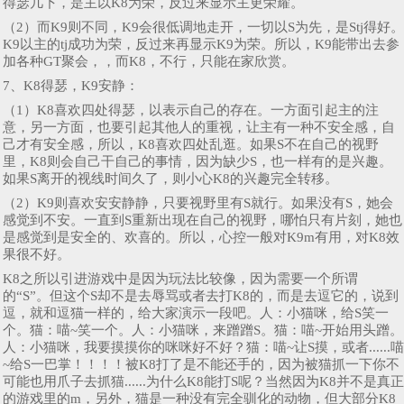
得瑟几下，是主以K8为荣，反过来显示主更荣耀。
（2）而K9则不同，K9会很低调地走开，一切以S为先，是Stj得好。
K9以主的tj成功为荣，反过来再显示K9为荣。所以，K9能带出去参
加各种GT聚会，，而K8，不行，只能在家欣赏。
7、K8得瑟，K9安静：
（1）K8喜欢四处得瑟，以表示自己的存在。一方面引起主的注
意，另一方面，也要引起其他人的重视，让主有一种不安全感，自
己才有安全感，所以，K8喜欢四处乱逛。如果S不在自己的视野
里，K8则会自己干自己的事情，因为缺少S，也一样有的是兴趣。
如果S离开的视线时间久了，则小心K8的兴趣完全转移。
（2）K9则喜欢安安静静，只要视野里有S就行。如果没有S，她会
感觉到不安。一直到S重新出现在自己的视野，哪怕只有片刻，她也
是感觉到是安全的、欢喜的。所以，心控一般对K9m有用，对K8效
果很不好。
K8之所以引进游戏中是因为玩法比较像，因为需要一个所谓
的“S”。但这个S却不是去辱骂或者去打K8的，而是去逗它的，说到
逗，就和逗猫一样的，给大家演示一段吧。人：小猫咪，给S笑一
个。猫：喵~笑一个。人：小猫咪，来蹭蹭S。猫：喵~开始用头蹭。
人：小猫咪，我要摸摸你的咪咪好不好？猫：喵~让S摸，或者......喵
~给S一巴掌！！！！被K8打了是不能还手的，因为被猫抓一下你不
可能也用爪子去抓猫......为什么K8能打S呢？当然因为K8并不是真正
的游戏里的m，另外，猫是一种没有完全驯化的动物，但大部分K8