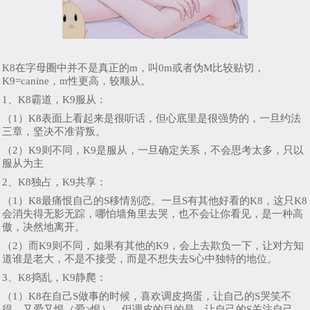
K8在字母圈中并不是真正的m，叫0m或者伪M比较贴切，
K9=canine，m性更高，较顺从。
1、K8霸道，K9服从：
（1）K8表面上看起来是很听话，但心底里是很强势的，一旦约法
三章，坚决不准背叛。
（2）K9则不同，K9是服从，一旦确定关系，不会思考太多，只以
服从为主
2、K8独占，K9共享：
（1）K8最痛恨自己的S移情别恋。一旦S有其他好看的K8，这只K8
会消失得无影无踪，哪怕墙角里去哭，也不会让你看见，是一种高
傲，决然地离开。
（2）而K9则不同，如果有其他的K9，会上去欺负一下，让对方知
道谁是老大，不是不接受，而是不想失去S心中独特的地位。
3、K8捣乱，K9静爬：
（1）K8在自己S做事的时候，喜欢调皮捣蛋，让自己的S哭笑不
得，又爱又恨（爱>恨），但调皮的目的是，让自己的S关注自己，