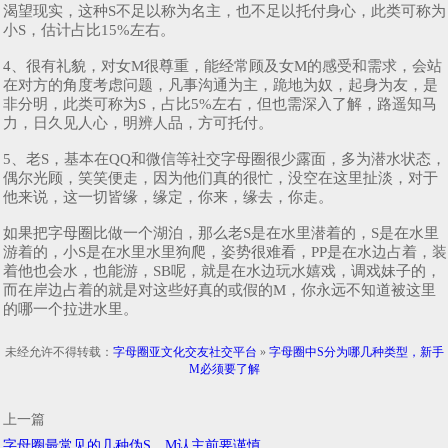
渴望现实，这种S不足以称为名主，也不足以托付身心，此类可称为
小S，估计占比15%左右。
4、很有礼貌，对女M很尊重，能经常顾及女M的感受和需求，会站
在对方的角度考虑问题，凡事沟通为主，跪地为奴，起身为友，是
非分明，此类可称为S，占比5%左右，但也需深入了解，路遥知马
力，日久见人心，明辨人品，方可托付。
5、老S，基本在QQ和微信等社交字母圈很少露面，多为潜水状态，
偶尔光顾，笑笑便走，因为他们真的很忙，没空在这里扯淡，对于
他来说，这一切皆缘，缘定，你来，缘去，你走。
如果把字母圈比做一个湖泊，那么老S是在水里潜着的，S是在水里
游着的，小S是在水里水里狗爬，姿势很难看，PP是在水边占着，装
着他也会水，也能游，SB呢，就是在水边玩水嬉戏，调戏妹子的，
而在岸边占着的就是对这些好真的或假的M，你永远不知道被这里
的哪一个拉进水里。
未经允许不得转载：
字母圈亚文化交友社交平台
»
字母圈中S分为哪几种类型，新手
M必须要了解
上一篇
字母圈最常见的几种伪S，M认主前要谨慎