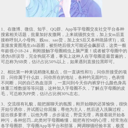
1、在微博、微信、知乎、QQ群、App等字母圈交友社交平台各种
搜索相关话题，批量加好友撒网，上来就骚扰女生，加上女m后直
接称呼别人小母狗、贱nu、sao货，加上女S后又各种跪舔求Tj，或
直接发黄图甩生zhi器图，被拒绝后很大可能还会飙脏话，这类一般
年龄很小18-24，刚刚接触字母圈精虫上脑严重！或者被字母圈中的
渣伪S所误导，完全狗屁不通，事实上这种人在字母圈是最普遍的，
可总称为SB类，估计占比50%以上，如果遇到直接拉黑即可。
2、相比第一种来说稍微礼貌点，但一直谈性和Tj，问你所接受的项
目，问你属于什么奴，问你所在的地址，各种约见面约Tj，色表情
不间断，问的自己热血澎湃 ，一直问到今天你内裤穿什么颜色身高
体重三维数据等等问题，这种加入字母圈不久，了解点字母圈的皮
毛，可总称为PP类，估计占比例30%左右。
3、交流很有礼貌，能把握聊天的氛围，刚开始聊的还算愉快，很快
开始引诱你，并试图让你屈服，尊他为主人，然后进入洗脑过程，
提出很多要求，以他为尊，步步逼近，野蛮无理，再接着就开始各
种污，各种惩罚...此类对字母圈略懂，能把有控M的心理，经常泡在
各字母圈群、字母圈App等平台和部落，网调聊骚经验丰富，极度