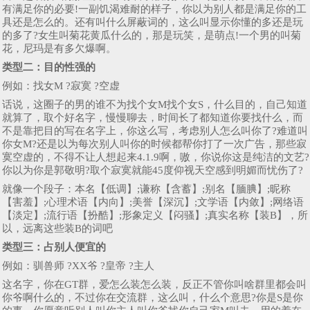
有满足你的必要!一副饥渴难耐的样子，你以为别人都是满足你的工
具还是怎么的。还有叫什么屏蔽词的，这么叫显示你懂的多还是玩
的多了?女生叫菊花黄瓜什么的，那是玩笑，是萌点!一个男的叫菊
花，尼玛是有多欠爆啊。
类型二：
目的性强的
例如：找女M ?寂寞 ?空虚
话说，这圈子的男的谁不为找个女M找个女S，什么目的，自己知道
就算了，取个好名字，慢慢聊去，时间长了都知道你要找什么，而
不是靠把目的写在名字上，你这么写，考虑别人怎么叫你了?难道叫
你女M?还是以为每次别人叫你的时候都帮你打了一次广告，那些寂
寞空虚的，不得不让人想起来4.1.9啊，嗷，你说你这是纯洁的文艺?
你以为你是郭敬明?取个寂寞就能45度仰视天空感到明媚而忧伤了?
就像一个段子：本名【低调】;谦称【含蓄】;别名【腼腆】;昵称
【害羞】;心理术语【内向】;美誉【深沉】;文学语【内敛】;网络语
【淡定】;流行语【扮酷】;形象定义【闷骚】;真实名称【装B】，所
以，远离这些装B的词吧
类型三：
占别人便宜的
例如：驯兽师 ?XX爷 ?皇帝 ?主人
这名字，你在GT群，爱怎么装怎么装，反正不管你叫啥群里都会叫
你爷啊什么的，不过你在交流群，这么叫，什么个意思?你是S是你