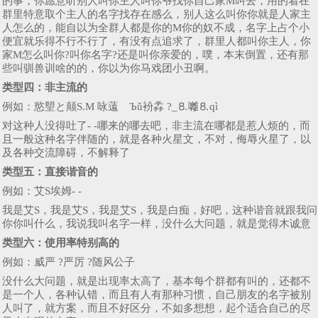
的事，你愿意听别人叫你主人叫你爷找你自己家M叫去，用的着在
群里特意取个主人的名字找存在感么，别人这么叫你你就是人家主
人怎么的，能自以为全群人都是你的M你的奴不成，名字上占个小
便宜就乐得不行不行了，有没有点追求了，群里人都叫你主人，你
家M怎么叫你?叫你名字?还是叫你亲爱的，噗，本末倒置，还有那
些叫驯兽训啥的的，你以为你马戏团小丑啊。
类型四：
非主流的
例如：慾朢と颠S.M 咏薳ゞЪǔ衯掱 ?_⒏囄⒏qì
对这种人没得吐了- -哪来的哪去吧，非主流在哪都是惹人烦的，而
且一般这种名字伴随的，就是各种火星文，不对，侮辱火星了，以
及各种交流障碍，不解释了
类型五：直接谐音的
例如：艾S埃姆- -
我是艾S，我是艾S，我是艾S，我是白痴，好吧，这种谐音就跟我问
你你叫什么，我说我叫名字一样，没什么大问题，就是觉得木诚意
类型六：
使用率特别高的
例如：威严 ?严厉 ?随风公子
没什么大问题，就是出现率太高了，基本每个群都有叫的，还都不
是一个人，各种认错，而且有人有那种习惯，自己朋友的名字被别
人叫了，就方案，而且不好区分，不如多想想，起个适合自己的尽