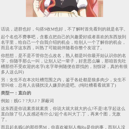
话说，进群也好，勾搭S收M也好，不了解时首先看到的就是名字。
起个名也不费事吧，含蓄点把自己的兴趣爱好或者喜欢的东西放到
名字里，给自己一个自我介绍的机会，给别人一个了解你的机会，
而且名字这东西，叫熟了可能就伴随着你整个友谊了。
你想想，是不是不管你怎么改名，熟人都是叫你最开始认识你的名
字，你随手那么一叫，让别人记一辈子，好意思么嘛，那咱首先吐
槽那些不受欢迎的名字(名字举例随便在群找的，别惊讶，真的有很
多人这么叫)
另：女生不在本次吐槽范围之内，鉴于各处都是狼多肉少，女生不
管叫啥，总有人去骚扰没人嫌弃的是吧。(纯吐槽看看就算了)
类型一：
直白的
例如：贱G ? ?大J.J ? 屏蔽词
这东西是你说素质就素质，你说大就大就大的么?不是!名字起这么
直白除了引人反感还有什么?起个名叫大丁.丁，再来个图，无敌
了。
而且起名贱G的那些男M，你喜欢被别人侮Ru是你的事，而别人没