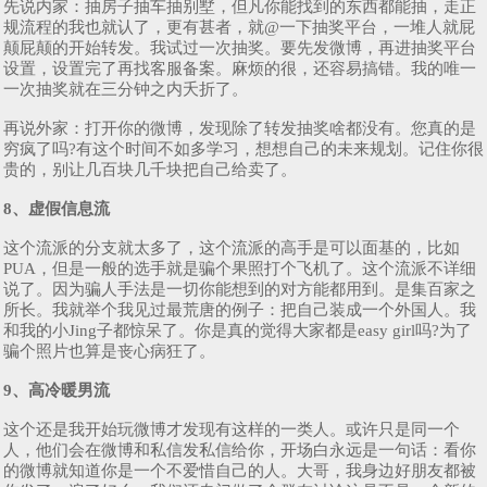
先说内家：抽房子抽车抽别墅，但凡你能找到的东西都能抽，走正
规流程的我也就认了，更有甚者，就@一下抽奖平台，一堆人就屁
颠屁颠的开始转发。我试过一次抽奖。要先发微博，再进抽奖平台
设置，设置完了再找客服备案。麻烦的很，还容易搞错。我的唯一
一次抽奖就在三分钟之内夭折了。
再说外家：打开你的微博，发现除了转发抽奖啥都没有。您真的是
穷疯了吗?有这个时间不如多学习，想想自己的未来规划。记住你很
贵的，别让几百块几千块把自己给卖了。
8、虚假信息流
这个流派的分支就太多了，这个流派的高手是可以面基的，比如
PUA，但是一般的选手就是骗个果照打个飞机了。这个流派不详细
说了。因为骗人手法是一切你能想到的对方能都用到。是集百家之
所长。我就举个我见过最荒唐的例子：把自己装成一个外国人。我
和我的小Jing子都惊呆了。你是真的觉得大家都是easy girl吗?为了
骗个照片也算是丧心病狂了。
9、高冷暖男流
这个还是我开始玩微博才发现有这样的一类人。或许只是同一个
人，他们会在微博和私信发私信给你，开场白永远是一句话：看你
的微博就知道你是一个不爱惜自己的人。大哥，我身边好朋友都被