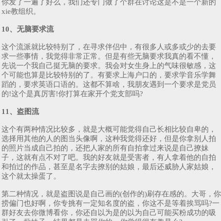
你发了一遍了好么，我们还专门做了个群在讨论这是不是一个新的
xie教组织。
10、无脑要求流
这个流派就比较特别了，在寻求伴侣中，有很多人或多或少的去要
求一些事情，我觉得非常正常。但是有些无脑要求我真的看不懂，
先说一个我自己挺无脑的要求。我会对女生身上的气味很敏感，这
个可能也算是比较特别的了。有要求上海户口的，要求学音乐学舞
蹈的，要求英语口语的。这都不算啥，我朋友遇到一个要求是党员
的!这个是真厉害!你打算在家开个党支部吗?
11、盗图流
这个有两种情况比较多，就是大概可能觉得自己长相比较自卑的，
选择用其他的人的图当头像啊，这种我觉得还好，但是你拿别人拍
的照片当成自己拍的，还把人家的所有自拍拿过来说是自己撩妹
子，这就有点不对了吧。我的好友就是受害者，有人拿着他的自拍
和拍过的作品，甚至是名字去撩别的姑娘，最后还威胁人家姑娘，
这个就太操蛋了。
第二种情况，就是盗图说是自己画的(创作的)刷存在感的。大哥，你
捞偏门也好啊，你专挑有一定知名度的盗，你这不是等着挨骂吗?一
群好友去你微博看你，你还自以为是的以为自己可能买粉成功的吸