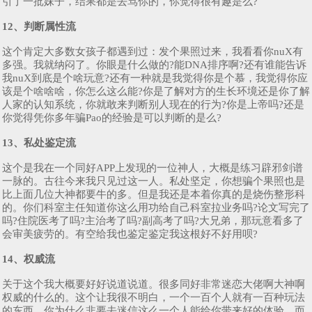
引了一批妹子，结果都是去骂你的，你觉得很有趣是么?
12、判断属性流
这个肯定大多数女孩子都遇到过：发个果照过来，我看看你nuX有
多强。我就纳闷了。你眼是什么做的?能DNA排序啊?还有谁能告诉
我nuX到底是个啥玩意?还有一种就是我觉得你是个慕，我觉得你应
该是个啥啥啥，你怎么这么能?你是了解对方的生长环境还是你了解
人家的认知系统，你就敢来判断别人现在的行为?你是上帝吗?还是
你觉得凭你多年骗Pao的经验是可以判断的是么?
13、私处鉴定流
这个是我在一个同好APP上发现的一位神人，大概是练习辟邪剑谱
一脉的。古往今来我只见过这一人。私处坚定，你想骗个果照也是
比上面几位大神都要牛的多。但是我还是本着你真的是烧伤整形科
的。你们科室主任知道你这么用功给自己科室拉业务吗?论文写完了
吗?住院医考了吗?主治考了吗?副高考了吗?大兄弟，那玩意看多了
会审美疲劳的。有空给我也鉴定鉴定我这根好不好用呗?
14、权威流
关于这个我大概要好好说道说道。很多同好非常迷恋大佬啊大神啊
权威的什么的。这个让我很不明白，一个一百个人就有一百种玩法
的东西，你为什么非要去迷信这么一个人能给你带来好的体验，而