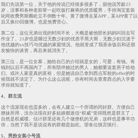
我们先说第一位，关于他的传说已经很多很多了，据他说芳龄23
岁，没事和各种老前辈一起吃饭打麻将的优质暖男，手持淘宝套装
叱咤收费男斯圈屹立不倒数十年。黄了微博去某APP，某APP黄了以
后又换ID回微博。也是煞费苦心。
第二位，这位兄弟出现的时间不长，大概是被他部长妈妈叫回去写
作业了。21岁也是睡过无数少妇的优质手黑大斯，无数少妇沉迷于
他优越的xx技巧与优越的家庭情况。他就变成了我茶余饭后和还朋
友愉快的谈资，再后来就消失了。
第三位，是一位女慕，她给自己的介绍就是女的，可爱，有钱。有
钱到以后不再国内了，所有陪伴她过的男人，她都要送套房子给他
们。或许人家是真的富裕，但是她说自己拿到西点军校的offer的时
候我就不淡定了。为什么这么说呢，你有时间去查查西点的入学要
求你就知道了。
4、群主流
这个流派现在也蛮多的，会有人建立一个所谓的同好群。方便自己
撩妹所用，没办法现在好多姑娘都迷信“权威”觉得既然是群主了，
自然是权威喽。估计群里还有几个做僚机的兄弟，这样也是事半功
倍，当然了我不是说说有的群都是如此。望各位慎言慎行。
5、男扮女装小号流