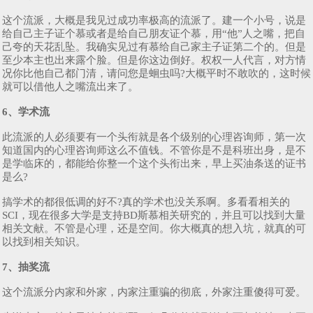
这个流派，大概是我见过成功率极高的流派了。建一个小号，说是
给自己主子证个慕或者是给自己朋友证个慕，用“他”人之嘴，把自
己夸的天花乱坠。我确实见过有慕给自己家主子证第二个的。但是
至少本主也出来露个脸。但是你这边倒好。权权一人代言，对方情
况你比他自己都门清，请问您是蛔虫吗?大概平时不敢吹的，这时候
就可以借他人之嘴流出来了。
6、学术流
此流派的人必须要有一个头衔就是各个级别的心理咨询师，第一次
知道国内的心理咨询师这么不值钱。不管你是不是科班出身，是不
是学临床的，都能给你整一个这个头衔出来，早上买油条送的证书
是么?
搞学术的都很低调的好不?真的学术也没关系啊。多看看相关的
SCI，现在很多大学是支持BD斯慕相关研究的，并且可以找到大量
相关文献。不管是心理，还是空间。你大概真的想入坑，就真的可
以找到相关知识。
7、抽奖流
这个流派分内家和外家，内家注重骗的彻底，外家注重傻得可爱。