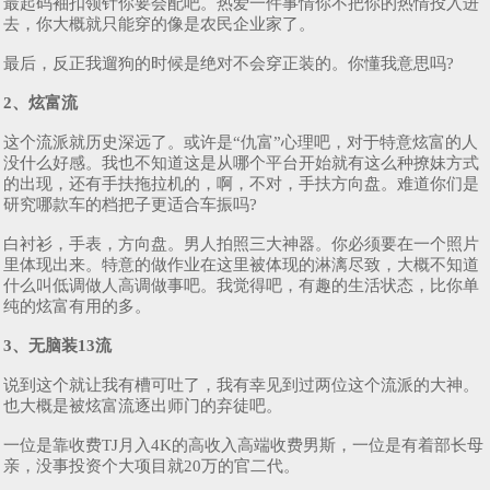
最起码袖扣领针你要会配吧。热爱一件事情你不把你的热情投入进
去，你大概就只能穿的像是农民企业家了。
最后，反正我遛狗的时候是绝对不会穿正装的。你懂我意思吗?
2、炫富流
这个流派就历史深远了。或许是“仇富”心理吧，对于特意炫富的人
没什么好感。我也不知道这是从哪个平台开始就有这么种撩妹方式
的出现，还有手扶拖拉机的，啊，不对，手扶方向盘。难道你们是
研究哪款车的档把子更适合车振吗?
白衬衫，手表，方向盘。男人拍照三大神器。你必须要在一个照片
里体现出来。特意的做作业在这里被体现的淋漓尽致，大概不知道
什么叫低调做人高调做事吧。我觉得吧，有趣的生活状态，比你单
纯的炫富有用的多。
3、无脑装13流
说到这个就让我有槽可吐了，我有幸见到过两位这个流派的大神。
也大概是被炫富流逐出师门的弃徒吧。
一位是靠收费TJ月入4K的高收入高端收费男斯，一位是有着部长母
亲，没事投资个大项目就20万的官二代。