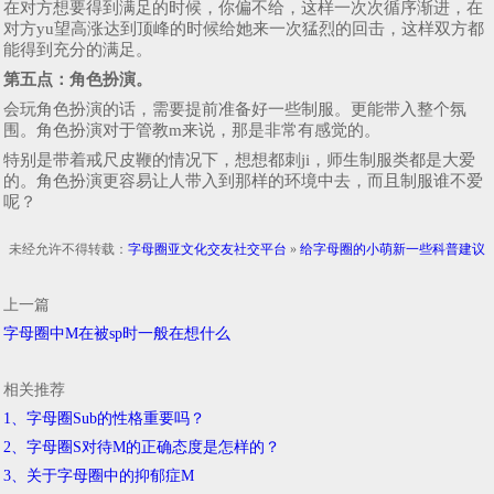
在对方想要得到满足的时候，你偏不给，这样一次次循序渐进，在
对方yu望高涨达到顶峰的时候给她来一次猛烈的回击，这样双方都
能得到充分的满足。
第五点：角色扮演。
会玩角色扮演的话，需要提前准备好一些制服。更能带入整个氛
围。角色扮演对于管教m来说，那是非常有感觉的。
特别是带着戒尺皮鞭的情况下，想想都刺ji，师生制服类都是大爱
的。角色扮演更容易让人带入到那样的环境中去，而且制服谁不爱
呢？
未经允许不得转载：
字母圈亚文化交友社交平台
»
给字母圈的小萌新一些科普建议
上一篇
字母圈中M在被sp时一般在想什么
相关推荐
1、字母圈Sub的性格重要吗？
2、字母圈S对待M的正确态度是怎样的？
3、关于字母圈中的抑郁症M