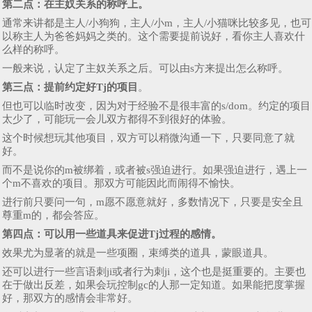
第二点：在主奴关系的称呼上。
通常来讲都是主人/小狗狗，主人/小m，主人/小猫咪比较多见，也可
以称主人为爸爸妈妈之类的。这个需要提前说好，看你主人喜欢什
么样的称呼。
一般来说，认定了主奴关系之后。可以由s方来提出怎么称呼。
第三点：提前约定好Tj的项目
。
但也可以临时改变，因为对于经验不是很丰富的s/dom。约定的项目
太少了，可能玩一会儿双方都得不到很好的体验。
这个时候想玩其他项目，双方可以稍微沟通一下，只要同意了就
好。
而不是说你的m被绑着，或者被s强迫进行。如果强迫进行，遇上一
个m不喜欢的项目。那双方可能因此而闹得不愉快。
进行前只要问一句，m愿不愿意就好，多数情况下，只要是安全且
尊重m的，都会答应。
第四点：可以用一些道具来促进Tj过程的感情。
效果尤为显著的就是一些项圈，束缚类的道具，蒙眼道具。
还可以进行一些言语刺ji或者行为刺ji，这个也是挺重要的。主要也
在于做出反差，如果会玩控制gc的人那一定知道。如果能把度掌握
好，那双方的感情会非常好。