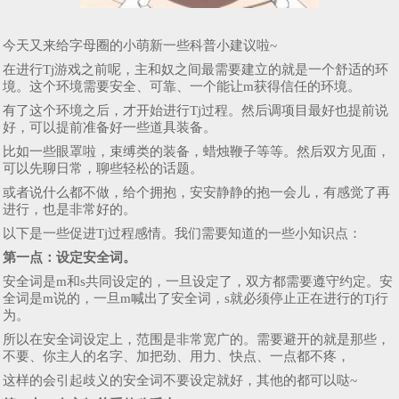
今天又来给字母圈的小萌新一些科普小建议啦~
在进行Tj游戏之前呢，主和奴之间最需要建立的就是一个舒适的环
境。这个环境需要安全、可靠、一个能让m获得信任的环境。
有了这个环境之后，才开始进行Tj过程。然后调项目最好也提前说
好，可以提前准备好一些道具装备。
比如一些眼罩啦，束缚类的装备，蜡烛鞭子等等。然后双方见面，
可以先聊日常，聊些轻松的话题。
或者说什么都不做，给个拥抱，安安静静的抱一会儿，有感觉了再
进行，也是非常好的。
以下是一些促进Tj过程感情。我们需要知道的一些小知识点：
第一点：设定安全词。
安全词是m和s共同设定的，一旦设定了，双方都需要遵守约定。安
全词是m说的，一旦m喊出了安全词，s就必须停止正在进行的Tj行
为。
所以在安全词设定上，范围是非常宽广的。需要避开的就是那些，
不要、你主人的名字、加把劲、用力、快点、一点都不疼，
这样的会引起歧义的安全词不要设定就好，其他的都可以哒~