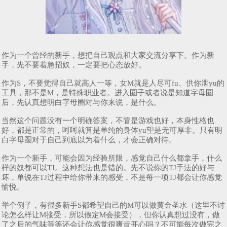
作为一个曾经的新手，想把自己观点和大家交流分享下。作为新
手，先不要着急招奴，一定要把心态放好。
作为S，不要觉得自己就高人一等，女M就是人尽可fu、供你泄yu的
工具，那不是M，是特殊职业者。进入圈子或者说是知道字母圈
后，先认真想明白字母圈对与你来说，是什么。
当然这个问题没有一个明确答案，不管是游戏也好，本身性格也
好，都是正常的，呵呵就算是单纯的身体yu望是无可厚非。只有明
白字母圈对于自己到底以为着什么，才会正确对待。
作为一个新手，可能会因为经验所限，感觉自己什么都拿手，什么
样的奴都可以TJ。这种想法也是错的。先不说你的TJ手法的好与
坏，单说在TJ过程中给你带来的感受，不是每一项TJ都会让你感觉
愉悦。
举个例子，有很多新手S都希望自己的M可以做黄金圣水（这里不讨
论怎么样让M接受，所以假定M会接受），但你认真想过没有，做
了之后的气味等等还会让你感觉很爽肯开心吗？不可能每次做完之