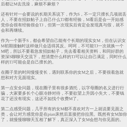
后都让M去洗澡，麻烦不麻烦？
还有针对一会要说的长期关系说下，作为S，不一定只擅长几项就丢
人，不要在招奴帖子上自己什么TJ都有经验，M看后是会一开始感
觉你会很有经验很会TJ，但第一次现实后肯定会发现真与假，就不
会和再继续。
作为一个新手S，都会希望自己能有个长期的现实女M，但在认识女
M初期接触时这样做只会适得其反。呵呵，不可能TJ一次就换一个
M吧，所以不要着急发招奴帖子，先去看看相关资料，和同好群的
资深S聊聊天交流下，想清楚什么样的TJ可以让自己满足，同时什么
样的TJ可能会是自己擅长的。
在圈子里的时间慢慢变长，遇到联系你的女M之后，不要很着急就
想和对方见面现实。
第一点安全问题，现在圈子里有很多酒托，以字母圈的名义进行行
骗，大家要多长个心眼冷静对待，不要欲望上升因小失大，不要钱
花了还没有现实，这还不如找个收费M了。
第二点感受问题，几乎所有的女M都不喜欢对方一上就说要见面之
类，会让对方感觉你是在pian床然后直接把你拉黑。既然有女M加你
了，就慢慢聊聊天互相了解下，真正深入了女M会想与你见面的。