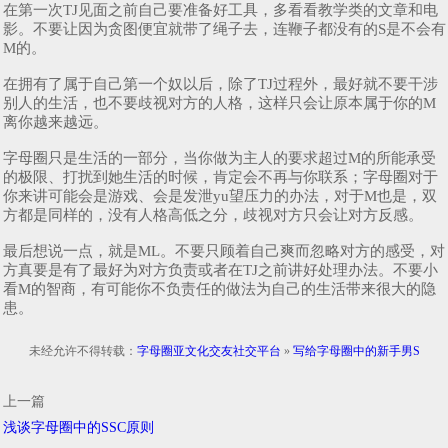
在第一次TJ见面之前自己要准备好工具，多看看教学类的文章和电
影。不要让因为贪图便宜就带了绳子去，连鞭子都没有的S是不会有
M的。
在拥有了属于自己第一个奴以后，除了TJ过程外，最好就不要干涉
别人的生活，也不要歧视对方的人格，这样只会让原本属于你的M
离你越来越远。
字母圈只是生活的一部分，当你做为主人的要求超过M的所能承受
的极限、打扰到她生活的时候，肯定会不再与你联系；字母圈对于
你来讲可能会是游戏、会是发泄yu望压力的办法，对于M也是，双
方都是同样的，没有人格高低之分，歧视对方只会让对方反感。
最后想说一点，就是ML。不要只顾着自己爽而忽略对方的感受，对
方真要是有了最好为对方负责或者在TJ之前讲好处理办法。不要小
看M的智商，有可能你不负责任的做法为自己的生活带来很大的隐
患。
未经允许不得转载：
字母圈亚文化交友社交平台
»
写给字母圈中的新手男S
上一篇
浅谈字母圈中的SSC原则