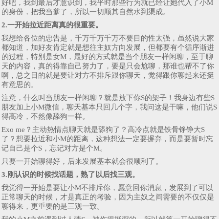
好吧，我到最后才意识到，我平时那些行为就已经让她代入了小M
的身份，把我当爹了，所以一切顺其自然水到渠成。
2.一开始拉近距离真的很重要。
我想给各位的忠告是，千万千万千万不要目的性太强，虽然说大家
都知道，加好友肯定就是想往主奴方向发展，但都要有个循序渐进
的过程，特别是女M，最好的方式就是当个朋友一样闲聊，至于聊
天的内容，真的得靠自己努力了，要是只会尬聊，那谁也帮不了你
啊，总之目的就是要让对方不排斥跟你聊天，觉得跟你聊起来还挺
有意思的。
注意，什么叫当朋友一样闲聊？就是放下你S的架子！我身边有些S
朋友加上小M微信，聊天基本只回几个字，我问这是干嘛，他们说S
得高冷，不然像舔狗一样。
Exo me？主动热情点聊天就是舔狗了？高冷点就是铁骨铮铮大S
了？想要拉近和小M的距离，这种想法一定要摒弃，而是要暂时忘
记自己是个S，忘记对方是个M。
只要一开始聊得好，后来发展基本就会很顺利了。
3.刚认识的时候找话题，熟了以后找三观。
我觉得一开始是要让小M不排斥你，愿意回你消息，发展到了可以
正常聊天的时候，才是真正的考验，因为主奴之间需要的不仅仅是
聊得来，更重要的是三观一致。