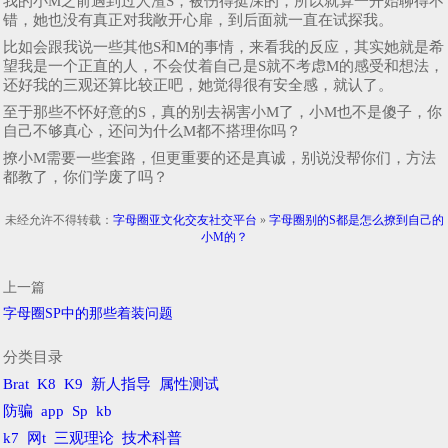
我的小M之前遇到过人渣S，被伤得挺深的，所以就算一开始聊得不
错，她也没有真正对我敞开心扉，到后面就一直在试探我。
比如会跟我说一些其他S和M的事情，来看我的反应，其实她就是希
望我是一个正直的人，不会仗着自己是S就不考虑M的感受和想法，
还好我的三观还算比较正吧，她觉得很有安全感，就认了。
至于那些不怀好意的S，真的别去祸害小M了，小M也不是傻子，你
自己不够真心，还问为什么M都不搭理你吗？
撩小M需要一些套路，但更重要的还是真诚，别说没帮你们，方法
都教了，你们学废了吗？
未经允许不得转载：
字母圈亚文化交友社交平台
»
字母圈别的S都是怎么撩到自己的
小M的？
上一篇
字母圈SP中的那些着装问题
分类目录
Brat
K8
K9
新人指导
属性测试
防骗
app
Sp
kb
k7
网t
三观理论
技术科普