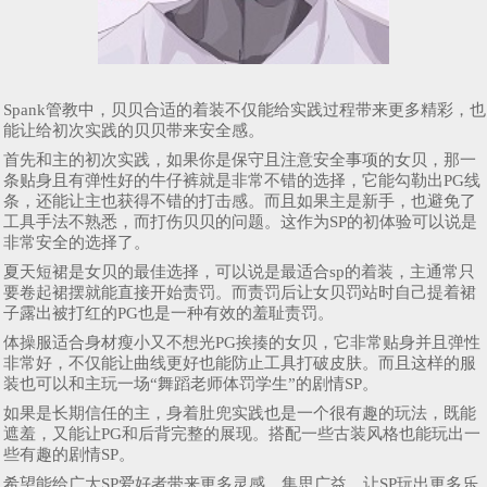
Spank管教中，贝贝合适的着装不仅能给实践过程带来更多精彩，也
能让给初次实践的贝贝带来安全感。
首先和主的初次实践，如果你是保守且注意安全事项的女贝，那一
条贴身且有弹性好的牛仔裤就是非常不错的选择，它能勾勒出PG线
条，还能让主也获得不错的打击感。而且如果主是新手，也避免了
工具手法不熟悉，而打伤贝贝的问题。这作为SP的初体验可以说是
非常安全的选择了。
夏天短裙是女贝的最佳选择，可以说是最适合sp的着装，主通常只
要卷起裙摆就能直接开始责罚。而责罚后让女贝罚站时自己提着裙
子露出被打红的PG也是一种有效的羞耻责罚。
体操服适合身材瘦小又不想光PG挨揍的女贝，它非常贴身并且弹性
非常好，不仅能让曲线更好也能防止工具打破皮肤。而且这样的服
装也可以和主玩一场“舞蹈老师体罚学生”的剧情SP。
如果是长期信任的主，身着肚兜实践也是一个很有趣的玩法，既能
遮羞，又能让PG和后背完整的展现。搭配一些古装风格也能玩出一
些有趣的剧情SP。
希望能给广大SP爱好者带来更多灵感，集思广益，让SP玩出更多乐