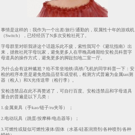
事情是这样的：我作为一个出差/旅行/通勤的，双属性十年的游戏机
（Switch），已经经历了N多次安检社死了。
字母群里对听我讲这个话题乐此不疲，索性我写个《避坑指南》出
来，拯救社死字母玩家，避免更多人在早晚高峰期给安检员科普字
母道具的操作方式，避免更多的脚趾扣地二室一厅。
为什么会有这种尴尬？给不常坐地铁/高铁/飞机的同学科普一下：安
检的程序本意是避免危险品登车或登机，检测方式普遍为金属tan测
器（检人）和X光传送带（检行李）。
安检违禁品在此不再赘述了，可自行百度。安检违禁品和字母道具
重合的普遍是以下几类：
1.金属束具（手kao/链子/ru夹等） ；
2.电动玩具（跳蛋/按摩棒/电击器等）；
3.可燃性或疑似可燃性液体/固体（水基/硅基润滑剂/各种喷剂/各种