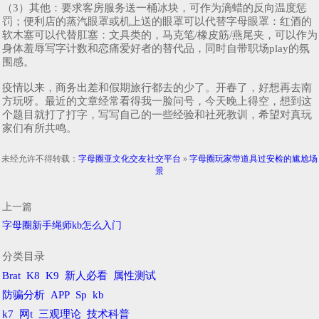
（3）其他：要求客房服务送一桶冰块，可作为滴蜡的反向温度惩
罚；便利店的蒸汽眼罩或机上送的眼罩可以代替字母眼罩：红酒的
软木塞可以代替肛塞：文具类的，马克笔/橡皮筋/燕尾夹，可以作为
身体羞辱写字计数和恋痛爱好者的替代品，同时自带职场play的氛
围感。
疫情以来，商务出差和假期旅行都去的少了。开春了，好想再去南
方玩呀。最近的文章经常看得我一脸问号，今天晚上得空，想到这
个题目就打了打字，写写自己的一些经验和社死教训，希望对真玩
家们有所共鸣。
未经允许不得转载：
字母圈亚文化交友社交平台
»
字母圈玩家带道具过安检的尴尬场
景
上一篇
字母圈新手绳师kb怎么入门
分类目录
Brat
K8
K9
新人必看
属性测试
防骗分析
APP
Sp
kb
k7
网t
三观理论
技术科普