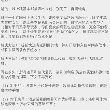
蜡烛）
是的，以上我基本都被查出来过，别问了，再问钝角。
对于一个在国外上学和生活，走欧美字母路数的Switch，除了皮革
类暂时安全，以上基本是我所有会用到的，最常用的道具类型了
（相对于日系字母玩家，你们喜欢的绳艺也超级安全，完全不触发
安检社死）。对于外出差旅/通勤也想玩字母的人，难道就啥也不能
带，真要我们憋死吗？当然不是！
解决方法1：提前快递寄送到目的地，算好日期和入住时间点取件，
或联系酒店前台代签收；
解决方法2：使用EDC类的随身物品代替，或酒店/便利店就地取
材。
写在前头：所有道具和替代道具，请到便利店/药店购买酒精湿巾/喷
剂做好清洁消毒，下文不再赘述。
（1）对于SP： 皮带对折代替长皮鞭；数据线对折代替短鞭；皮鞋
底代替手拍；
（2）对于束具：酒店浴袍的腰带可作为绑手带/口塞；浴巾可作为
静电胶带/ru胶衣束缚的基础平替；