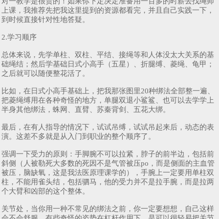
对一教学是很贵的！如果你下定决定准备用一百多的时薪去找绳师
上课，我推荐先把我这里提到的资源都看完，并且自己实践一下，
到时候直接针对性地答疑。
2.学习顺序
总体来说，先学单柱、双柱、平结、接绳等和人体没太大关系的基
础绳结；然后学基础日式小高手（五星）、折腿缚、菱绳、龟甲；
之后就可以随便整花活了。
比如，在日式小高手基础上，把我那张图里20种绑法全部整一遍、
把菱绳缚用在各种奇怪的地方，单腿双退小鲨鲨、也可以去学学上
半身其他绑法，蛛网、直臂、苏秦背剑、五花大绑。
最后，在有人指导的情况下，试试吊缚，试试吊起来后，动态的表
演。这差不多就是从入门到职业的整个顺序了。
强调一下受力的原则：手脚腕不可以拉紧，脖子的前半边，包括前
斜侧（人被勒死大多数的死因不是气管被压po，而是侧面的主血管
被压，脑缺氧，这是我法医原理课学的），手腕上一定要用单柱双
柱，不能用雀头结，包括驷马，他的受力并不是拉手腕，而是拉两
个大臂和凶部的这个整体。
关节处，当你用一种不常见的绑法之前，你一定要想想，自己这样
会不会舒服，有些奇怪的姿势在杠杆作用下，是可以很轻易把关节