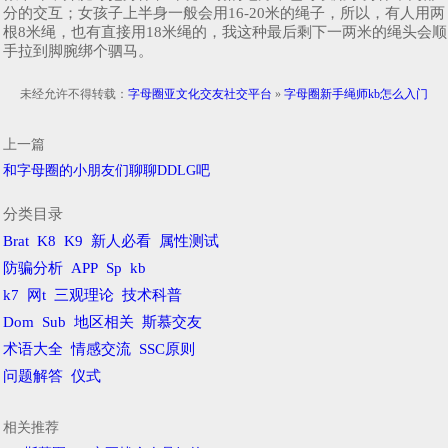
分的交互；女孩子上半身一般会用16-20米的绳子，所以，有人用两
根8米绳，也有直接用18米绳的，我这种最后剩下一两米的绳头会顺
手拉到脚腕绑个驷马。
未经允许不得转载：
字母圈亚文化交友社交平台
»
字母圈新手绳师kb怎么入门
上一篇
和字母圈的小朋友们聊聊DDLG吧
分类目录
Brat
K8
K9
新人必看
属性测试
防骗分析
APP
Sp
kb
k7
网t
三观理论
技术科普
Dom
Sub
地区相关
斯慕交友
术语大全
情感交流
SSC原则
问题解答
仪式
相关推荐