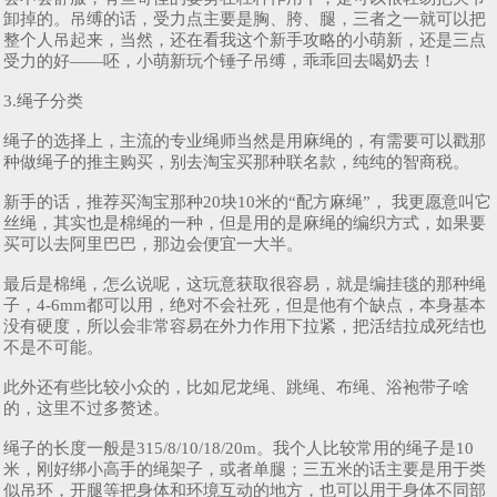
卸掉的。吊缚的话，受力点主要是胸、胯、腿，三者之一就可以把
整个人吊起来，当然，还在看我这个新手攻略的小萌新，还是三点
受力的好——呸，小萌新玩个锤子吊缚，乖乖回去喝奶去！
3.绳子分类
绳子的选择上，主流的专业绳师当然是用麻绳的，有需要可以戳那
种做绳子的推主购买，别去淘宝买那种联名款，纯纯的智商税。
新手的话，推荐买淘宝那种20块10米的“配方麻绳”， 我更愿意叫它
丝绳，其实也是棉绳的一种，但是用的是麻绳的编织方式，如果要
买可以去阿里巴巴，那边会便宜一大半。
最后是棉绳，怎么说呢，这玩意获取很容易，就是编挂毯的那种绳
子，4-6mm都可以用，绝对不会社死，但是他有个缺点，本身基本
没有硬度，所以会非常容易在外力作用下拉紧，把活结拉成死结也
不是不可能。
此外还有些比较小众的，比如尼龙绳、跳绳、布绳、浴袍带子啥
的，这里不过多赘述。
绳子的长度一般是315/8/10/18/20m。我个人比较常用的绳子是10
米，刚好绑小高手的绳架子，或者单腿；三五米的话主要是用于类
似吊环，开腿等把身体和环境互动的地方，也可以用于身体不同部