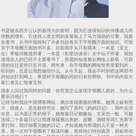
书是被东西方公认的最伟大的发明，因为它使得知识的传播成几何
倍数的增长。它使得人类文明的发展装上了马力强劲的引擎。我喜
欢看书，从书中我得到了许多包括有关于字母圈方面的知识。可惜
关于字母圈方面的书不多。目前我手头只有两本，一本是《亚文
化》李银河教授所著，一本是《私密访谈录》水中仙子所著。我知
道现在人的已经不太爱看书了，所需的知道都从网络上获取，可获
得的往往是些只言片语。两年来，在字母圈的网络世界里看到的，
听到的，总是让我想做些什么。从今天起，我会不时的把这两部书
的知识打到网上，希望对字母圈的同好们有些帮助。书中的内容大
家仁者见仁智者见智。
很多人问过我同样的问题：你究竟怎么发现字母圈人群的，为什么
要采访他们？
记得当时我在中国博客网站，偶尔发现蔷薇的博客。她博上贴有照
片，很迷人，是在校研究生，她写了系列《妈妈日记》，我咋去没
在意，以为是正常的母子，她每篇日记都极短，文采也一般，可她
连续二十多篇日记让我逐渐窥视出奥妙。皮鞭、滴蜡等词汇充塞字
里行间，我仔细看完她的日记，才知道她与所谓的儿子是一种关
系，第一次对字母圈有了粗浅印象，觉得他们特别诡异，宛如哥伦