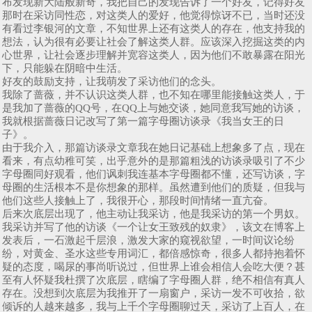
布发现新大陆般新奇，我把自己的发现告诉了一个好友，记得好友
那时在采访同性恋，对这类人的爱好，他觉得惊讶不已，当时还没
有看过李银河的文章，不知世界上还有这类人的存在，他支持我的
想法，认为很有必要让社会了解这类人群。应该深入挖掘这类的内
心世界，让社会逐步理解并宽容这类人，因为他们不敢暴露在阳光
下，只能躲在阴暗中生活。
好友的鼓励支持，让我萌发了采访他们的念头。
我除了蔷薇，并不认识这类人群，也不知在哪里能接触这类人，于
是我加了蔷薇的QQ号，在QQ上与她交谈，她同意我写她的访谈，
我就根据蔷薇日记改写了第一篇字母圈访谈录《我当女王的日
子》。
由于我介入，那篇访谈录文章我在她日记基础上想象多了点，现在
看来，有点幼稚可笑，出乎意外的是那篇粗浅的访谈录吸引了不少
字母圈同好观看，他们讽刺我连基本字母圈都不懂，还写访谈，字
母圈的生活根本不是你想象的那样。虽然遭到他们的质疑，但我与
他们这些人接触上了，我很开心，那段时间情绪一直亢奋。
后来次底层出现了，他主动让我采访，他是我采访的第一个男奴。
我采访并写了他的访谈《一个让女王致残的奴隶》，该文在博客上
发表后，一石激起千层浪，激发大家的窥视欲望，一时间议论纷
纷，对黄金、圣水这些专用词汇，都倍感惊奇，很多人都持抱着怀
疑的态度，喝尿的事尚听说过，但世界上谁会相信人会吃大便？甚
至有人怀疑我杜撰了次底层，瞎编了字母圈人群，绝不相信有真人
存在。没想到次底层为我推开了一扇窗户，采访一发不可收拾，欲
倾诉的人越来越多，我与上千个字母圈聊过天，采访了上百人，在