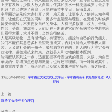
上没有发展，少数人放入自流，任其如洪水一样泛滥成灾，最后不
但毁了自己也毁了家庭，只能在痛苦中度日，后悔莫及。
字母圈访谈录给大家打开了另一扇天窗，让更多人了解并认知字母
圈，让他们在沉迷的同时，更多带点清醒与理性。在受虐的时候保
留安全底线，不要伤及自己的身体。人有很多欲望，权力、金钱、
性欲、受虐、施虐等，人们活在不断追逐它们的烦恼苦闷中若把它
们看得太重，求其不得，当然会很痛苦。
人是高级动物，是有感情的，有理智的，能控制自己的行为能力。
我们不能任其怂恿多种欲望泛滥成灾，否则只能给人带来极大痛
苦。人又是社会的一份子，虽然独立存在的，但人的行为注定会有
些法律、道德规范来约束。这就是人和动物的根本区别。
能清醒认识到这一点，适度把握字母圈游戏的温度、火候，为自己
单调的生活增加点色彩与激情，也许还可理解。而一味沉迷其中，
形成重度受虐了，就会给自己及家人带来严重的后果，悔之晚矣。
未经允许不得转载：
字母圈亚文化交友社交平台
»
字母圈访谈录:我是如何走进SM人
群的
上一篇
随谈字母圈中S心理Tj
分类目录