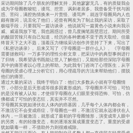
采访期间除了几个朋友的理解支持，其他寥寥无几，有的质疑我会
成为字母圈教唆犯，谩骂、挖苦、讽刺者居多。我曾备受干扰与困
惑、苦闷，满腔热情换来一片责怪、谩骂声，就连字母圈局内人也
颇有微词，说丑化了他们，还曾有网友为了制止我的采访，采取了
极端手段，只要我写一篇访谈录，他说就写一篇黄色小说来向我示
威、威逼我放下笔，我也困惑过，曾几度搁笔面壁思过。期间所受
的酸甜苦辣只有自己知道，经历的各种磨难不亚于西天取经。但最
终冒天下之大不韪，顶着压力继续采访创作并坚持了下来，写出了
《私密访谈录》。后来又写了《字母圈是一群什么人》、《字母圈
需要拯救吗》一万多字的理性分析文章，把采访中的典型事例进行
了归纳，我希望该书既能让世人了解他们，又能给那些深陷字母圈
其中的痛苦者以心理上的帮助。为此我专门咨询了心理医生，从字
母圈的受虐心理上分析它们，用心理疏导的方法来帮助他们，摆脱
他们的痛苦。
通过大量的采访，我终于明白了：他们大多数从小就有字母圈情
节，小部分是后天形成等很多因素形成的。字母圈并不可怕，可怕
的是没有被人认知，才使得字母圈在人们眼里变得恐怖、可怕，仿
佛都成了可怕的变态狂，其实并不尽然。
字母圈其实犹如潜伏在人体内的癌基因，几乎每个人体内都会有，
不激活它不会变成癌症，字母圈也一样，不激活它就永远潜伏在人
体内，一旦被激活，就形成了最初的字母圈雏形，演变成常人眼中
的另类，有的轻微变态，有的逐渐发展成重度变态了。重度的受虐
犹如吸毒一样，不借助外力则很难戒除。
当然不能泛泛而论，有人能控制自己多数人都一直停留在轻度受虐