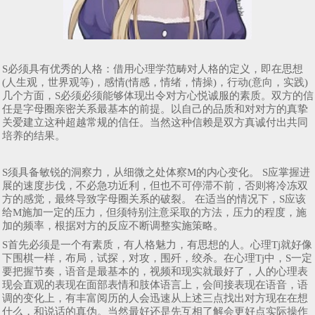
S必须具有优秀的人格：借用心理学范畴对人格的定义，即在思想
(人生观，世界观等)，感情(情感，情绪，情操)，行动(意向，实践)
几个方面，S必须必须能够体现出令对方心悦诚服的素质。双方的信
任是字母圈亲密关系最基本的前提。以自己的品质和对对方的真挚
关爱建立这种超越常规的信任。当然这种信赖是双方真诚付出共同
培养的结果。
S须具备敏锐的洞察力，从细微之处体察M的内心变化。 S应掌握进
展的速度步伐，不必急功近利，但也不可停滞不前，否则将冷冻双
方的感觉，最终导致字母圈关系的破裂。 在适当的情况下，S应该
给M施加一定的压力，但须特别注意采取的方法，压力的程度，施
加的频率，根据对方的反应不断调整实施策略。
S首先必须是一个有素质，有人格魅力，有思想的人。心理Tj就好像
下围棋一样，布局，试探，对攻，围歼，绞杀。在心理Tj中，S一定
要把握节奏，语音是最基本的，视频和现实就最好了，人的心理表
现会直观的表现在面部表情和肢体语言上，会间接表现在语音，语
调的变化上，有丰富阅历的人会迅速从上述三点找出对方现在在想
什么，和说话的真伪。当然最好还是先互相了解会更好点实际操作