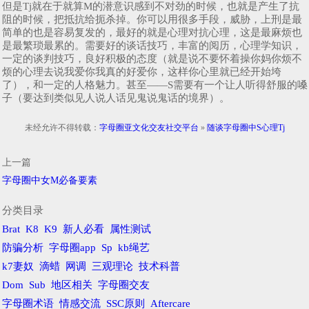
但是Tj就在于就算M的潜意识感到不对劲的时候，也就是产生了抗
阻的时候，把抵抗给扼杀掉。你可以用很多手段，威胁，上刑是最
简单的也是容易复发的，最好的就是心理对抗心理，这是最麻烦也
是最繁琐最累的。需要好的谈话技巧，丰富的阅历，心理学知识，
一定的谈判技巧，良好积极的态度（就是说不要怀着操你妈你烦不
烦的心理去说我爱你我真的好爱你，这样你心里就已经开始垮
了），和一定的人格魅力。甚至——S需要有一个让人听得舒服的嗓
子（要达到类似见人说人话见鬼说鬼话的境界）。
未经允许不得转载：
字母圈亚文化交友社交平台
»
随谈字母圈中S心理Tj
上一篇
字母圈中女M必备要素
分类目录
Brat
K8
K9
新人必看
属性测试
防骗分析
字母圈app
Sp
kb绳艺
k7妻奴
滴蜡
网调
三观理论
技术科普
Dom
Sub
地区相关
字母圈交友
字母圈术语
情感交流
SSC原则
Aftercare