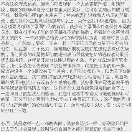
不会这么理想化的。因为心理表现和一个人的家庭环境，生活环
境，朋友的影响和自身性格有很大的关系，也可以说知己知彼百战
不殆。我觉得心理Tj的本质在于：将M的思维过程和人格压迫至最
低，然后将S的主观意识相加与M之上。为什么我不说摧毁呢，因为
S必须要考虑到字母圈行为的背后，很少有字母圈伙伴会保持永远的
关系，我在很多帖子里的留言都在不断的强调，不管是什么字母圈
方面的的S，一个好的S必须要为你的M的以后负责，除非你要么就
是想Tj一个纯奴，要么一直在一起，不要给自己的M留下抹不去的
创伤。回正题。打个比方，懂电脑的朋友应该知道进程是有优先级
的，我们要做的就是把我们的进程改为最优先把M的进程改到最后
优先级执行。这就是开发M奴性过程的本质。有的M说她没有安全
感，我们应该怎么去做呢？说起来很简单，就是做上面的那一步。
应该说没有一个S是没有安全感的，也可能会很自信，以为天下M是
他后宫的绕过。我们把我们的思想Tj进M的心理活动中去，就自然
而然的压制她们带有没有安全感的心理。就好像我在写这篇帖子的
时候我是带着感情去写的，这样有些人就会感觉很合拍的看下去，
一边和自己的想法互相验证。在这个过程中有些人可能会觉得我写
的某一部分可能会写到他/她心里去了并且记了下来，这样我的思想
就“入侵”到他们的心理活动中去了。这时候我可以说，看：我把S和
M都Tj了一边。
心理Tj就是这样一点一滴的去做，就好像流沙一样，等到你开始陷
进去了你才会发现，这时候你会因为本能即潜意识的求生而挣扎。