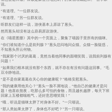
说。
“有道理。”一位群友说。
“有道理。”另一位群友说。
听群友们这样一说，游侠基本上原谅了葱头。
然而葱头却没有这么容易原谅游侠。
在《喵星图册》其中的一个页面上，聚集了喵园子里所有的猫咪。
“你们谁知道什么是前列腺？”葱头忿闷地问众猫。众猫一脸疑惑，
不知葱头所云何物。
“我家那个讨厌的葛葛，竟然当着他同事的面嘲笑我，说我前列腺有
问题！”
“如果我们根本就没有那个东西，就不存在有没有问题这回事。”毛
豆冷静地说。
“是不是你家葛葛在关心你的健康呢？”格格安慰葱头。
“我的健康用他关心？”葱头一脸不屑地说，“他自己的健康才是问
题！他喜欢熬夜，吃那么多可怕的食物，而且越长越胖，每天下班
回家上五楼都喘粗气，还好意思嘲笑我！”
“哦，听说是猫咪太胖了对身体不好。”一只喵说。
“那人类如果太胖了，身体也不好吧？”另一只喵说。