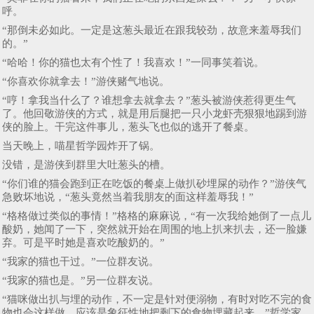
呼。
“那倒未必如此。一定是这葱头最近在跟我较劲，故意来羞辱我们
的。”
“哈哈！你的猫也太有个性了！我喜欢！”一同事笑着说。
“你喜欢你就拿去！”游侠赌气地说。
“哼！拿我当什么了？谁想拿去就拿去？”葱头被游侠惹得更生气
了。他回敬游侠的方式，就是用后腿把一只小龙虾壳狠狠地踢到游
侠的脸上。干完这件事儿，葱头飞也似的逃开了餐桌。
当天晚上，喵星哲学园炸开了锅。
没错，是游侠到群里大吐葱头的槽。
“你们谁的猫会跑到正在吃饭的餐桌上做扒砂埋屎的动作？”游侠气
急败坏地说，“葱头竟然当着我朋友的面这样羞辱我！”
“格格做过类似的事情！”格格的麻麻说，“有一次我给她倒了一点儿
酸奶，她闻了一下，突然就开始在周围的地上扒来扒去，还一脸嫌
弃。可是平时她是喜欢吃酸奶的。”
“我家的猫也干过。”一位群友说。
“我家的猫也是。”另一位群友说。
“猫咪做出扒与埋的动作，不一定是针对便溺物，有时对吃不完的食
物也会这样做。应该是象征性地把剩下的食物埋藏起来。”哲学家