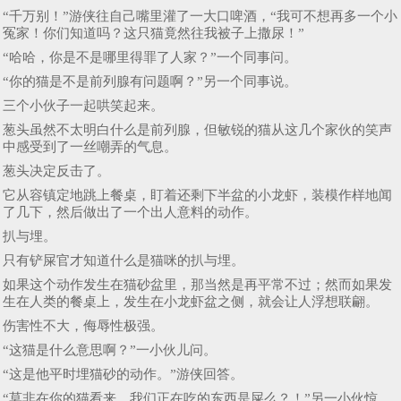
“千万别！”游侠往自己嘴里灌了一大口啤酒，“我可不想再多一个小
冤家！你们知道吗？这只猫竟然往我被子上撒尿！”
“哈哈，你是不是哪里得罪了人家？”一个同事问。
“你的猫是不是前列腺有问题啊？”另一个同事说。
三个小伙子一起哄笑起来。
葱头虽然不太明白什么是前列腺，但敏锐的猫从这几个家伙的笑声
中感受到了一丝嘲弄的气息。
葱头决定反击了。
它从容镇定地跳上餐桌，盯着还剩下半盆的小龙虾，装模作样地闻
了几下，然后做出了一个出人意料的动作。
扒与埋。
只有铲屎官才知道什么是猫咪的扒与埋。
如果这个动作发生在猫砂盆里，那当然是再平常不过；然而如果发
生在人类的餐桌上，发生在小龙虾盆之侧，就会让人浮想联翩。
伤害性不大，侮辱性极强。
“这猫是什么意思啊？”一小伙儿问。
“这是他平时埋猫砂的动作。”游侠回答。
“莫非在你的猫看来，我们正在吃的东西是屎么？！”另一小伙惊