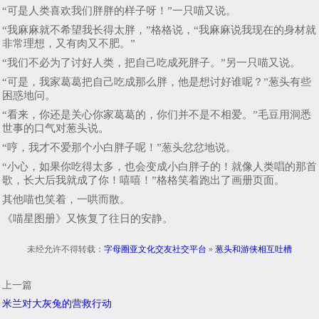
“可是人类喜欢我们胖胖的样子呀！”一只喵又说。
“我麻麻就不希望我长得太胖，”格格说，“我麻麻说我现在的身材就
非常理想，又有肉又不肥。”
“我们不必为了讨好人类，把自己吃成死胖子。”另一只喵又说。
“可是，我家葛葛把自己吃成那么胖，他是想讨好谁呢？”葱头有些
困惑地问。
“看来，你还是关心你家葛葛的，你们并不是不相爱。”毛豆用洞悉
世事的口气对葱头说。
“哼，我才不爱那个小白胖子呢！”葱头忿忿地说。
“小心，如果你吃得太多，也会变成小白胖子的！就像人类唱的那首
歌，长大后我就成了你！嘻嘻！”格格笑着跑出了画册页面。
其他喵也笑着，一哄而散。
《喵星图册》又恢复了往日的安静。
未经允许不得转载：
字母圈亚文化交友社交平台
»
葱头和游侠相互吐槽
上一篇
米兰对大灰兔的营救行动