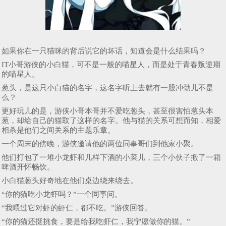
如果你在一只猫咪的背后说它的坏话，知道会是什么结果吗？
IT小哥游侠的小白猫，可不是一般的喵星人，而是处于青春叛逆期
的喵星人。
葱头，是这只小白猫的名字，这名字听上去就有一股冲劲儿不是
么？
更好玩儿的是，游侠小哥本哥并不爱吃葱头，甚至很害怕葱头本
葱，却给自己的猫取了这样的名字。他与猫的关系可想而知，相爱
相杀是他们之间关系的主题乐章。
一个周末的傍晚，游侠邀请他的两位同事哥们到他家小聚。
他们打包了一堆小龙虾和几样下酒的小菜儿，三个小伙子搬了一箱
啤酒开怀畅饮。
小白猫葱头好奇地在他们桌边绕来绕去。
“你的猫吃小龙虾吗？”一个同事问。
“我喂过它对虾的虾仁，都不吃。”游侠回答。
“你的猫还挺挑食，要是给我吃虾仁，我宁愿做你的猫。”