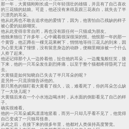
那一年，大黄猫刚刚长成一只年轻强壮的雄猫，并且有了自己喜欢
的三花猫的姑娘。可是，他还没有来得及跟三花表白，就失去了半
只漂亮的耳朵。
他从此再也不敢去追求他的爱情了，因为，他害怕自己残缺的样子
被心爱的姑娘嘲笑。
他从此变得非常自闭，再也没有跟任何一只猫成为朋友。
他独来独往了许多年，心中藏着很深很深的恨。他恨那一年的那一
个黄昏，他正蹲在一棵无花果树下，悄悄地等待三花儿的到来，因
为心里充满了憧憬，没有留意身边的动静，便糊里糊涂被一个什么
人拎了起来。
他还记得那个人一边拎着他，扯住他的耳朵，一边魔鬼般狂笑，接
下来，他的一只耳朵发生剧烈疼痛，以至于整个猫都疼得昏死了过
去。
大黄猫是如何知晓自己失去了半只耳朵的呢？
是另外一只流浪猫告诉他的。
那只黑色的猫盯着大黄看了很久，说，难看死了，你的耳朵怎么缺
了一大块儿呢？
大黄猫后来在一个小水池边喝水时，从水面的倒影看见了自己的样
子。
确实很难看。
他的一只耳朵威风凛凛地竖着，而另一只却几乎看不见了，他觉得
自己变成了一只独耳怪兽。
从此之后，在接下来的很多年里，他都对人类保持高度警觉。