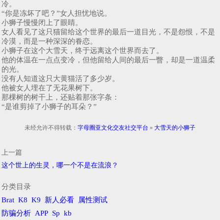
冷。
“你是冻坏了吧？”女人担忧地说。
小狮子慢慢闭上了眼睛。
女人看见了这只猫留给这个世界的最后一道目光，不是怨恨，不是
冷漠，而是一种深深的眷恋。
小狮子在这个大雪天，终于远离这个世界而去了。
他的体温在一点点变冷，但他留给人间的最后一瞥，却是一道温柔
的光。
没有人知道这只大黄猫活了多少岁。
他被女人埋在了无花果树下。
那棵树的树干上，还贴着那张字条：
“是谁剪掉了小狮子的耳朵？”
未经允许不得转载：
字母圈亚文化交友社交平台
»
大雪天的小狮子
上一篇
这个世上的生灵，哪一个不是在流浪？
分类目录
Brat
K8
K9
新人必看
属性测试
防骗分析
APP
Sp
kb