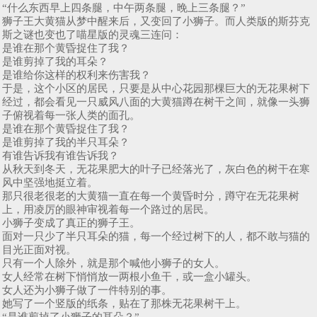
“什么东西早上四条腿，中午两条腿，晚上三条腿？”
狮子王大黄猫从梦中醒来后，又变回了小狮子。而人类版的斯芬克
斯之谜也变也了喵星版的灵魂三连问：
是谁在那个黄昏捉住了我？
是谁剪掉了我的耳朵？
是谁给你这样的权利来伤害我？
于是，这个小区的居民，只要是从中心花园那棵巨大的无花果树下
经过，都会看见一只威风八面的大黄猫蹲在树干之间，就像一头狮
子俯视着每一张人类的面孔。
是谁在那个黄昏捉住了我？
是谁剪掉了我的半只耳朵？
有谁告诉我有谁告诉我？
从秋天到冬天，无花果肥大的叶子已经落光了，灰白色的树干在寒
风中坚强地挺立着。
那只很老很老的大黄猫一直在每一个黄昏时分，蹲守在无花果树
上，用凌厉的眼神审视着每一个路过的居民。
小狮子变成了真正的狮子王。
面对一只少了半只耳朵的猫，每一个经过树下的人，都不敢与猫的
目光正面对视。
只有一个人除外，就是那个喊他小狮子的女人。
女人经常在树下悄悄放一两根小鱼干，或一盒小罐头。
女人还为小狮子做了一件特别的事。
她写了一个竖版的纸条，贴在了那株无花果树干上。
“是谁剪掉了小狮子的耳朵？”