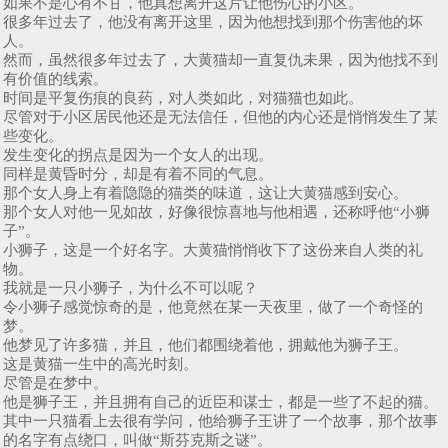
如果不是心有不甘，他真想离开这片让他伤心的小区。
很多年过去了，他没有离开这里，因为他想找到那个伤害他的坏
人。
然而，虽然很多年过去了，大黄猫却一直复仇未果，因为他找不到
有价值的线索。
时间是平复伤痕的良药，对人类如此，对猫猫也如此。
尽管对于小区居民他还是无法信任，但他的内心还是悄悄发生了某
些变化。
发生变化的拐点是因为一个女人的出现。
同样是黄昏时分，却是有着不同的气息。
那个女人身上有着隐隐的猫类的味道，这让大黄猫感到安心。
那个女人对他一见如故，好像很惊喜地与他相遇，还称呼他“小狮
子”。
小狮子，这是一个好名字。大黄猫悄悄收下了这份来自人类的礼
物。
我就是一只小狮子，为什么不可以呢？
令小狮子感觉惊奇的是，他竟然在某一天夜里，做了一个奇怪的
梦。
他梦见了许多猫，并且，他们都围绕着他，拥戴他为狮子王。
这是黄猫一生中的高光时刻。
尽管是在梦中。
他是狮子王，并且拥有自己的近臣和谋士，都是一些了不起的猫。
其中一只猫看上去很有学问，他给狮子王讲了一个故事，那个故事
的名字有点绕口，叫做“斯芬克斯之谜”。