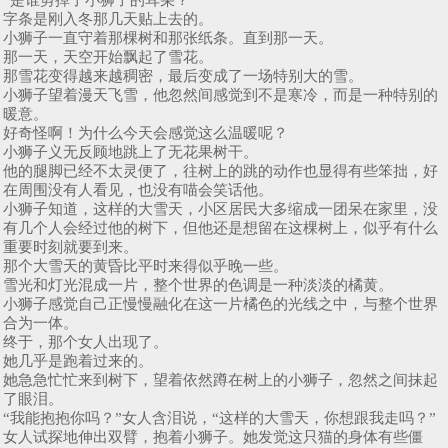
字条是刚入冬那几天贴上去的。
小狮子一直守着那棵树和那张纸条。直到那一天。
那一天，天空开始飘起了雪花。
那雪花变得越来越稠密，最后变成了一场特别大的雪。
小狮子望着漫天飞雪，他忽然间感觉到不是寒冷，而是一种特别的
暖意。
好奇怪啊！为什么今天会感觉这么温暖呢？
小狮子义无反顾地跳上了无花果树干。
他的腿脚已经不太灵便了，往树上的跳的动作也显得有些笨拙，好
在周围没有人看见，也没有喵会笑话他。
小狮子知道，这样的大雪天，小区居民大多缩成一团呆在家里，没
有几个人会经过他的树下，但他还是想留在这棵树上，似乎有什么
重要时刻就要到来。
那个大雪天的黄昏比平时来得似乎晚一些。
雪光和灯光混成一片，整个世界的色调是一种淡淡的橘黄。
小狮子感觉自己正慢慢融化在这一片橘色的光线之中，与整个世界
合为一体。
终于，那个女人出现了。
她几乎是跑着过来的。
她急急忙忙来到树下，望着依然蹲在树上的小狮子，忽然之间抹起
了眼泪。
“我能抱抱你吗？”女人含泪说，“这样的大雪天，你想跟我走吗？”
女人试探地伸出双臂，抱着小狮子。她发觉这只猫的身体有些僵