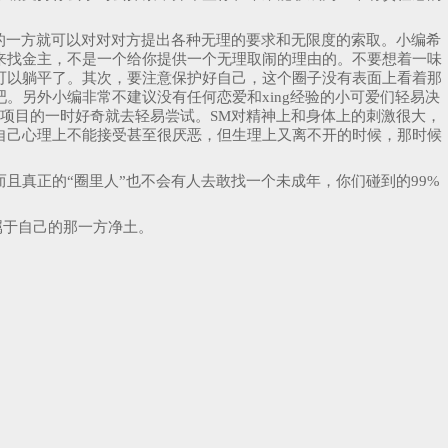
的一方就可以对对对方提出各种无理的要求和无限度的索取。小编希
来找金主，不是一个给你提供一个无理取闹的理由的。不要想着一味
可以躺平了。其次，要注意保护好自己，这个圈子没有表面上看着那
。另外小编非常不建议没有任何恋爱和xing经验的小可爱们轻易决
些项目的一时好奇就去轻易尝试。SM对精神上和身体上的刺激很大，
自己心理上不能接受甚至很厌恶，但生理上又离不开的时候，那时候
且真正的“圈里人”也不会有人去敢找一个未成年，你们碰到的99%
。
属于自己的那一方净土。