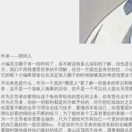
作者——阴间人
小编关注圈子有一段时间了，虽不敢说有多么深刻的了解，但也是
天，我们不用再遭受世界的不理解，但另一方面也是有些担忧，小
它的呢？小编希望各位在决定加入圈子的时候能够真的考虑清楚这
不论角色是什么，作为一个真的“圈里人”要了解一些基本的常识和概
务，这不是一个放纵人施暴的活动，也不是一个可以任人提出无理
作为主导者你要明白这个角色带给你的责任和义务。你有责任去学习
作为主导者，你的一切权利都是对方赋予你的，对方把红线画好之
你需要不断的去学习理论去练习技术，要懂得丰富自己，你需要跟
绑出好看的绳结去不断的练习；为了能对各个工具有更好的掌握一
为一个主导者你需要去做的，只为了能给对方和自己一个更好的体验
把自己最好的一面呈现给ta。不是说作为主导者你就没有权利去喊
要随时随地保持你们最好的状态，泰山压顶而不改色，遇事都能从