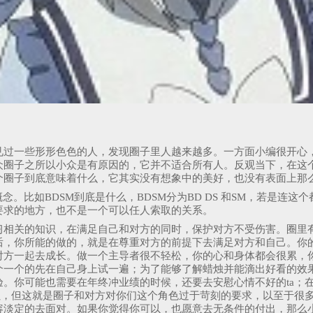
见过一些形形色色的人，发现圈子里人越来越多。一方面小编很开心
众圈子之所以小众是有原因的，它并不适合所有人。反观当下，在这
个圈子到底意味着什么，它其实没有想象中的美好，也没有表面上那
念。比如BDSM到底是什么，BDSM分为BD DS 和SM，若是连
要求的地方，也不是一个可以任人索取的关系。
相关的知识，在满足自己和对方的同时，保护对方不受伤害。圈里有
后，你所能的做的，就是在尊重对方的前提下去满足对方和自己。你
对方一起去成长。做一个主导者很不轻松，你的心和身体都会很累，
个一个的先在自己身上试一遍；为了能够了解蜡烛并能滴出好看的效
。你可能也需要在年终冲业绩的时候，还要去安慰心情不好的ta；在
累，但这就是圈子和对方对你们这个角色过于苛刻的要求，以至于很
容淡定的去面对。如果你觉得你可以，也愿意去无条件的付出，那么