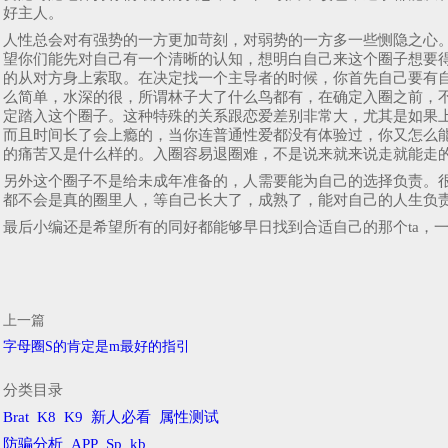
好主人。
人性总会对有强势的一方更加苛刻，对弱势的一方多一些恻隐之心。
望你们能先对自己有一个清晰的认知，想明白自己来这个圈子想要
的从对方身上索取。在决定找一个主导者的时候，你首先自己要有
么简单，水深的很，所谓林子大了什么鸟都有，在确定入圈之前，不
定踏入这个圈子。这种特殊的关系跟恋爱差别非常大，尤其是如果上
而且时间长了会上瘾的，当你连普通性爱都没有体验过，你又怎么
的痛苦又是什么样的。入圈容易退圈难，不是说来就来说走就能走
另外这个圈子不是给未成年准备的，人需要能为自己的选择负责。很
都不会是真的圈里人，等自己长大了，成熟了，能对自己的人生负
最后小编还是希望所有的同好都能够早日找到合适自己的那个ta，
上一篇
字母圈S的肯定是m最好的指引
分类目录
Brat
K8
K9
新人必看
属性测试
防骗分析
APP
Sp
kb