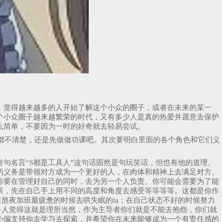
，觉得越来越多的人开始了解这个小众的圈子，或者在未来的某一
个小众圈子越来越繁荣的时代，又有多少人是真的热爱并愿意去保护
么简单，不要因为一时的好奇就去轻易尝试。
这个都不清楚，还是先做做功课吧。其次要明白里面的各个角色和它们义
句名言“S都是工具人”这句话固然是句玩笑话，但也有他的道理。
的义务是带领对方成为一个更好的人，在肉体和精神上去满足对方。
你要在管理好自己的同时，去为另一个人负责。你可能会需要为了能
果，先在自己手上用不同的高度和角度去感受等等等等。这都是你作
熬夜加班最疲惫的时候去哄失眠的ta；在自己状态不好的时候努力
多人觉得这就是理所当然，作为主导者你们就是不能去抱怨，你们就
小编支持你去学习去探索，并希望你在未来能够成为一个有责任感的