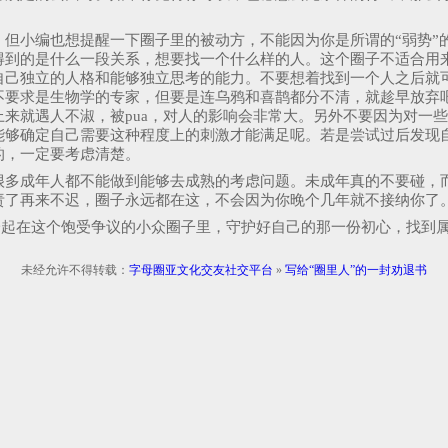
但小编也想提醒一下圈子里的被动方，不能因为你是所谓的“弱势”
得到的是什么一段关系，想要找一个什么样的人。这个圈子不适合用
自己独立的人格和能够独立思考的能力。不要想着找到一个人之后就
要求是生物学的专家，但要是连乌鸦和喜鹊都分不清，就趁早放弃吧
来就遇人不淑，被pua，对人的影响会非常大。另外不要因为对一
能够确定自己需要这种程度上的刺激才能满足呢。若是尝试过后发现
的，一定要考虑清楚。
多成年人都不能做到能够去成熟的考虑问题。未成年真的不要碰，而
责了再来不迟，圈子永远都在这，不会因为你晚个几年就不接纳你了
一起在这个饱受争议的小众圈子里，守护好自己的那一份初心，找到
未经允许不得转载：
字母圈亚文化交友社交平台
»
写给“圈里人”的一封劝退书