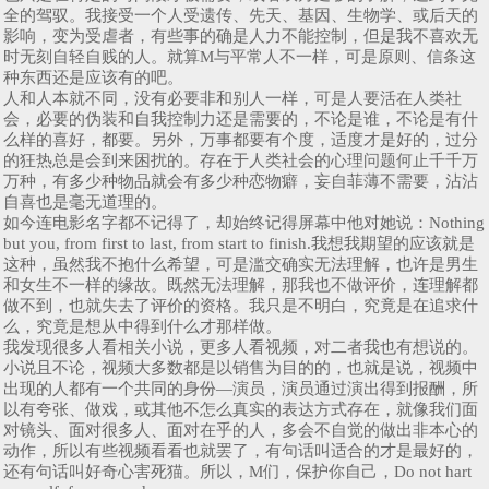
全的驾驭。我接受一个人受遗传、先天、基因、生物学、或后天的
影响，变为受虐者，有些事的确是人力不能控制，但是我不喜欢无
时无刻自轻自贱的人。就算M与平常人不一样，可是原则、信条这
种东西还是应该有的吧。
人和人本就不同，没有必要非和别人一样，可是人要活在人类社
会，必要的伪装和自我控制力还是需要的，不论是谁，不论是有什
么样的喜好，都要。另外，万事都要有个度，适度才是好的，过分
的狂热总是会到来困扰的。存在于人类社会的心理问题何止千千万
万种，有多少种物品就会有多少种恋物癖，妄自菲薄不需要，沾沾
自喜也是毫无道理的。
如今连电影名字都不记得了，却始终记得屏幕中他对她说：Nothing
but you, from first to last, from start to finish.我想我期望的应该就是
这种，虽然我不抱什么希望，可是滥交确实无法理解，也许是男生
和女生不一样的缘故。既然无法理解，那我也不做评价，连理解都
做不到，也就失去了评价的资格。我只是不明白，究竟是在追求什
么，究竟是想从中得到什么才那样做。
我发现很多人看相关小说，更多人看视频，对二者我也有想说的。
小说且不论，视频大多数都是以销售为目的的，也就是说，视频中
出现的人都有一个共同的身份—演员，演员通过演出得到报酬，所
以有夸张、做戏，或其他不怎么真实的表达方式存在，就像我们面
对镜头、面对很多人、面对在乎的人，多会不自觉的做出非本心的
动作，所以有些视频看看也就罢了，有句话叫适合的才是最好的，
还有句话叫好奇心害死猫。所以，M们，保护你自己，Do not hart