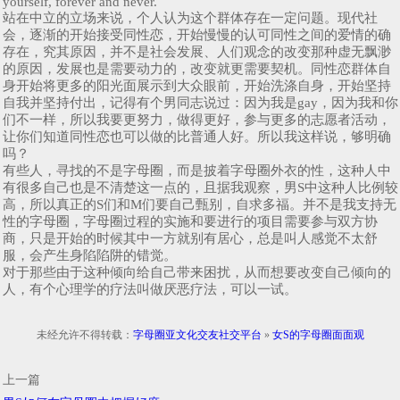
yourself, forever and never.
站在中立的立场来说，个人认为这个群体存在一定问题。现代社
会，逐渐的开始接受同性恋，开始慢慢的认可同性之间的爱情的确
存在，究其原因，并不是社会发展、人们观念的改变那种虚无飘渺
的原因，发展也是需要动力的，改变就更需要契机。同性恋群体自
身开始将更多的阳光面展示到大众眼前，开始洗涤自身，开始坚持
自我并坚持付出，记得有个男同志说过：因为我是gay，因为我和你
们不一样，所以我要更努力，做得更好，参与更多的志愿者活动，
让你们知道同性恋也可以做的比普通人好。所以我这样说，够明确
吗？
有些人，寻找的不是字母圈，而是披着字母圈外衣的性，这种人中
有很多自己也是不清楚这一点的，且据我观察，男S中这种人比例较
高，所以真正的S们和M们要自己甄别，自求多福。并不是我支持无
性的字母圈，字母圈过程的实施和要进行的项目需要参与双方协
商，只是开始的时候其中一方就别有居心，总是叫人感觉不太舒
服，会产生身陷陷阱的错觉。
对于那些由于这种倾向给自己带来困扰，从而想要改变自己倾向的
人，有个心理学的疗法叫做厌恶疗法，可以一试。
未经允许不得转载：
字母圈亚文化交友社交平台
»
女S的字母圈面面观
上一篇