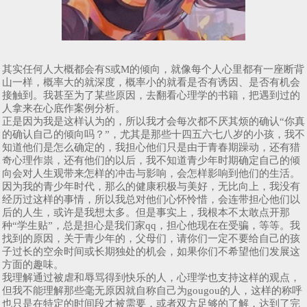
其实任何人大概都会有S或M的倾向，就像每个人心里都有一座断背
山一样，概率大的就深度，概率小的就看是否有诱因、是否有机会
接触到。我甚至为了某些原因，去翻看心理学的书籍，把遇到过的
人拿来在心底作案例分析。
正是因为我是这样认为的，所以我才会每次都不厌其烦的确认“你真
的确认自己的倾向吗？”，尤其是那些十四五六七八岁的小孩，我不
知道他们是怎么确定的，我担心他们只是由于青春期躁动，还有猎
奇心理作祟，还有他们的以后，我不知道青少年时期确定自己的倾
向会对人生观带来怎样的冲击与影响，会怎样影响到他们的生活。
因为我的青少年时代，那么的健康积极与美好，无比向上，我没有
经历过这样的事情，所以我总对他们心怀怜惜，会连带担心他们以
后的人生，或许是我想太多。但是事实上，我根本不太敢点开那
种“学生贴”，总是担心是我们家qq，担心他现在在受骗，等等。我
找到的原因，关于青少年的，父母们，请你们一定不要给自己的孩
子过长的空余时间或长期独处的机会，如果你们不希望他们发展这
方面的趣味。
我理解通过被虐和辱骂得到快乐的人，心理学也支持这样的观点，
但我不能理解那些毫无原因就自称自己为gougou的人，这样的称呼
也只是在特定的时间段才被需要，或者双方足够的了解，达到了完