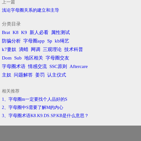
上一篇
浅论字母圈关系的建立和主导
分类目录
Brat
K8
K9
新人必看
属性测试
防骗分析
字母圈app
Sp
kb绳艺
k7妻奴
滴蜡
网调
三观理论
技术科普
Dom
Sub
地区相关
字母圈交友
字母圈术语
情感交流
SSC原则
Aftercare
主奴
问题解答
姜罚
认主仪式
相关推荐
1、字母圈m一定要找个人品好的S
2、字母圈中S需要了解M的内心
3、字母圈术语K8.K9.DS.SP.KB是什么意思？