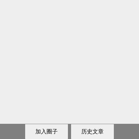
鄂ICP备2021004520号-3
© 2018-2021
锁魂庄-字母圈亚文化交友社交平台
网站地图