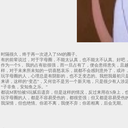
时隔很久，终于再一次进入了SM的圈子。
有的前辈说过，对于字母圈，不能太认真，也不能太不认真。好吧
作为一个S， 我的占有欲很强，而一旦占有了，便会患得患失，且
样，对于未来所未知的一切喜怒哀乐，就都不会感到意外了，或许
玩字母圈的人，心理总是有阴影的，也不乏变态的。我想我最初只是
来讲，这样的“变态”，又何尝不是另一个新天地，只是很少有人涉
“子非鱼，安知鱼之乐。”
都说M害怕被S玩腻后遗弃，但是这样的情况，反过来用在S身上，
玩字母圈的人，都是不容易受伤的，都很坚强；但又都是容易受伤
我深情，但也绝情。你若不离，我便不弃；你若相离，后会无期。