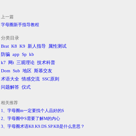
上一篇
字母圈新手指导教程
分类目录
Brat
K8
K9
新人指导
属性测试
防骗
app
Sp
kb
k7
网t
三观理论
技术科普
Dom
Sub
地区
斯慕交友
术语大全
情感交流
SSC原则
问题解答
仪式
相关推荐
1、字母圈m一定要找个人品好的S
2、字母圈中S需要了解M的内心
3、字母圈术语K8.K9.DS.SP.KB是什么意思？