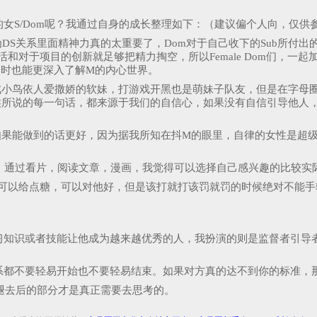
女S/Dom呢？我通过自身的成长整理如下：（建议偏个人向，仅供
为DS关系里面精神力真的太重要了，Dom对于自己收下的Sub所付
活和对于项目的创新就足够把精力掏空，所以Female Dom们，
同时也能更深入了解M的内心世界。
成小鸟依人爱撒娇的软妹，打游戏开黑也是萌妹子队友，但是在字母
j时候所说的每一句话，都来源于我们的自信心，如果没有自信引导他
如果能做到的话更好，因为据我所知在抖M的眼里，自律的女性是超
同。通过看片，阅读文章，漫画，我觉得可以选择自己感兴趣的比较
常可以给点糖，可以对他好，但是该打就打该罚就罚的时候绝对不能
习知识或者技能让他成为越来越优秀的人，我扮演的则是监督者引导
系都不要轻易开始也不要轻易结束。如果对方真的达不到你的标准
望褪去后的部分才是真正需要去思考的。