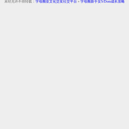
未经允许不得转载：
字母圈亚文化交友社交平台
»
字母圈新手女S/Dom成长攻略