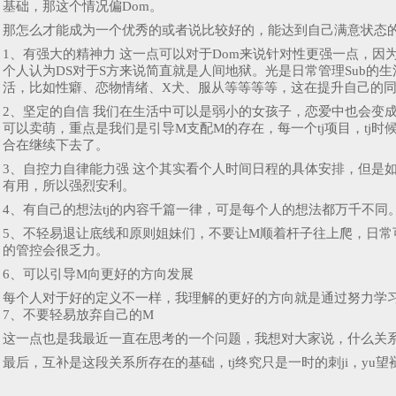
基础，那这个情况偏Dom。
那怎么才能成为一个优秀的或者说比较好的，能达到自己满意状态的
1、有强大的精神力 这一点可以对于Dom来说针对性更强一点，因
个人认为DS对于S方来说简直就是人间地狱。光是日常管理Sub的生
活，比如性癖、恋物情绪、X犬、服从等等等等，这在提升自己的
2、坚定的自信 我们在生活中可以是弱小的女孩子，恋爱中也会变
可以卖萌，重点是我们是引导M支配M的存在，每一个tj项目，t
合在继续下去了。
3、自控力自律能力强 这个其实看个人时间日程的具体安排，但是
有用，所以强烈安利。
4、有自己的想法tj的内容千篇一律，可是每个人的想法都万千不
5、不轻易退让底线和原则姐妹们，不要让M顺着杆子往上爬，日
的管控会很乏力。
6、可以引导M向更好的方向发展
每个人对于好的定义不一样，我理解的更好的方向就是通过努力学
7、不要轻易放弃自己的M
这一点也是我最近一直在思考的一个问题，我想对大家说，什么关
最后，互补是这段关系所存在的基础，tj终究只是一时的刺ji，yu