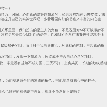
参考～）
出的精力、时间、心血真的是难以想象的，如果没有精神力来支撑，我
一起加油提升自己的精神世界吧，多看看圈内好的书籍来丰富的内心生
圈关系里面，我们扮演的是主人的角色，不是说面对M不可以撒娇不
人，没有勇气去接受M对你的信任，你和M的关系在我看来可能就不适
级超级加分的哦，而且对于我自身来说，对身材的控制，早起真的很
实际的项目，发挥一下想象力，改造成更符合自己心意的项目。
手软，毕竟没有规矩不成方圆，三天不打，上房揭瓦，长期的放纵后期
者，为他规划适合他的道路的角色，把他塑造成我心中的样子。
，那么也好好的和他说声再见，相逢不负遇见不是吗？