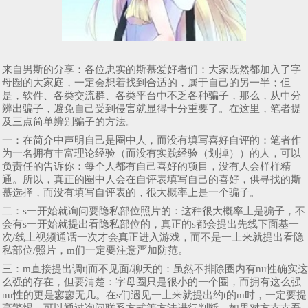
来自男斯的分享：各位忠实的斯慕爱好者们：大家既然都加入了字
母圈的大家庭，一定会想着找到合适的，属于自己的另一半；但
是，软件、各类交流群、各类平台中不乏各种骗子，那么，从中分
辨出骗子，避免自己受到侵害就显得十分重要了。在这里，笔者提
及三点简单辨别骗子的方法。
一：在简介中声明自己是圈中人，而没有填写喜好自评的：笔者作
为一名拥有丰富理论经验（而没有实践经验（划掉））的人，可以
负责任的告诉你：每个人都有自己喜好的项目，没有人会样样精
通。所以，真正的圈中人会在自评表填写自己的喜好，供寻找的斯
慕选择，而没有填写自评表的，很大概率上是一个骗子。
二：s一开始就询问要隐私部位照片的：这种很大概率上是骗子，不
会有s一开始就提出看隐私部位的，真正的s都会提出先线下面基一
次/线上视频通话一次才会真正进入游戏，而不是一上来就提出看隐
私部位/照片，m们一定要注意严加防范。
三：m直接提出调tj而不见面/聊天的：虽然不排除圈内有nu性确实这
么强的存在，但要清楚：字母圈只是很小的一个圈，而拥有这么强
nu性的更是寥寥无几。在s们遇见一上来就提出约t的m时，一定要提
高警惕，可以通过询问联系方式等方法进行判断，如果对方支支吾