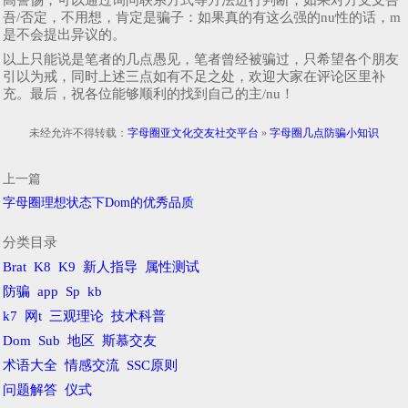
吾/否定，不用想，肯定是骗子：如果真的有这么强的nu性的话，m
是不会提出异议的。
以上只能说是笔者的几点愚见，笔者曾经被骗过，只希望各个朋友
引以为戒，同时上述三点如有不足之处，欢迎大家在评论区里补
充。最后，祝各位能够顺利的找到自己的主/nu！
未经允许不得转载：
字母圈亚文化交友社交平台
»
字母圈几点防骗小知识
上一篇
字母圈理想状态下Dom的优秀品质
分类目录
Brat
K8
K9
新人指导
属性测试
防骗
app
Sp
kb
k7
网t
三观理论
技术科普
Dom
Sub
地区
斯慕交友
术语大全
情感交流
SSC原则
问题解答
仪式