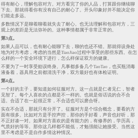
得有耐心，理解包容对方。对方看完了你的人品，打算跟你继续聊
下去。那就得看你有没有自己的耐心了。开头印象好并不能决定你
们能走多远。
多数情况下是聊着聊着就失去了耐心。也无法理解和包容对方，三
观上的差距是无法弥补的。这种事情都属于非常正常的。
第3点。
如果人品可以，也有耐心能聊下去，聊的也还不错。那就得设身处
地为对方考虑，考虑的当然是TiaoJiao过程中享受的那些东西。在怎
么样的一个安全环境下进行，怎么样保证双方的健康。
不要为了一时享受贻误终身。凡事都多备几个TaoTao，也买瓶消毒
液备着，器具用之前都清洗干净，双方最好也有体检证明。
第4点。
一个好的主子，要知道如何征服对方。这一点就是仁者见仁，智者
见智了。每个人喜欢的点都是不一样的。也就是俗话说的合不合
适。合适了在一起很正常，不合适也可以磨合呀。
实在不合适，那就只有分开了。征服对方是个综合概念，要看的方
面有很多。比如对方是手控声控，那你的手好看，声音也好听，那
不正好凑一对。如果对方喜欢的是有能力的，有修养的，学历高，
气质好的等等。那你这几样都不能低，才勉强能让她接受。当然这
里不考虑是不是自作多情这种情况。