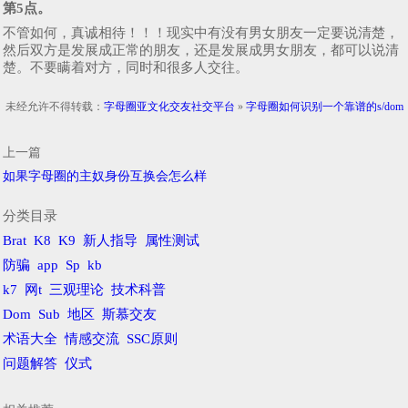
第5点。
不管如何，真诚相待！！！现实中有没有男女朋友一定要说清楚，
然后双方是发展成正常的朋友，还是发展成男女朋友，都可以说清
楚。不要瞒着对方，同时和很多人交往。
未经允许不得转载：
字母圈亚文化交友社交平台
»
字母圈如何识别一个靠谱的s/dom
上一篇
如果字母圈的主奴身份互换会怎么样
分类目录
Brat
K8
K9
新人指导
属性测试
防骗
app
Sp
kb
k7
网t
三观理论
技术科普
Dom
Sub
地区
斯慕交友
术语大全
情感交流
SSC原则
问题解答
仪式