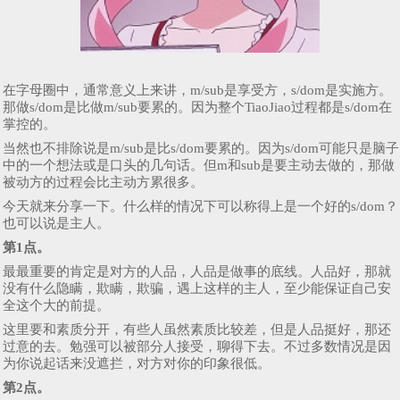
在字母圈中，通常意义上来讲，m/sub是享受方，s/dom是实施方。
那做s/dom是比做m/sub要累的。因为整个TiaoJiao过程都是s/dom在
掌控的。
当然也不排除说是m/sub是比s/dom要累的。因为s/dom可能只是脑子
中的一个想法或是口头的几句话。但m和sub是要主动去做的，那做
被动方的过程会比主动方累很多。
今天就来分享一下。什么样的情况下可以称得上是一个好的s/dom？
也可以说是主人。
第1点。
最最重要的肯定是对方的人品，人品是做事的底线。人品好，那就
没有什么隐瞒，欺瞒，欺骗，遇上这样的主人，至少能保证自己安
全这个大的前提。
这里要和素质分开，有些人虽然素质比较差，但是人品挺好，那还
过意的去。勉强可以被部分人接受，聊得下去。不过多数情况是因
为你说起话来没遮拦，对方对你的印象很低。
第2点。