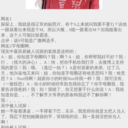
网友1
探探上，我就是很正常的贴照片。有个S上来就问我要不要Tj？说他
一眼就看出来我是个M。所以大概，S能一眼看出M？但我能看出
来，这个人可能比较霸道。
点评：该S可能是广撒网选手。
网友2字母圈啊。
现实中最容易被人试探的套路是这样的：
A：姐，你知道字母圈吗？我：啊？A：姐，你帮帮我好不好？我：
行，（很大的决心）。A：快，把你手机给我打开，去微博上支持
我的爱豆！我：哦。（逃过一劫？）A是邻居家的弟弟。过了几
天，他兴奋地又来问：姐，你知道字母圈还有啥意思吗？我：啥意
思？A：Nue待啊！就跟你小的时候Nue待我一样！我：我可没有。
（一脸惊恐）A：你小的时候经常欺负我你忘了？你字母圈我，我
要告诉我爸妈！我：别！我错了。你又想要干什么你说！A：我就
知道你是。。。不了解齐大爷养的那条狗我还不了解你啊！
我：。。。
高中被人试探：
她一手敲着课桌，一手撑着下巴，乐乐，我觉得你就是太把人当人
了。我忍下想拍她脑袋的手，笑嘻嘻的说，我一直就没把你当人
啊！
初中被人试探：