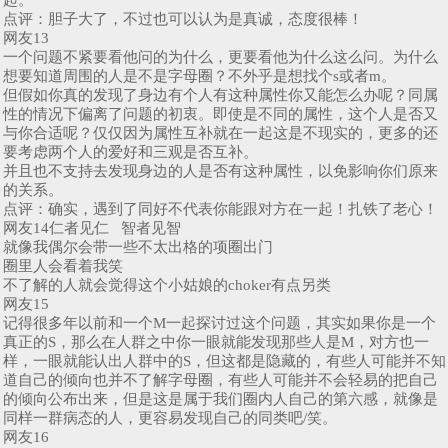
点评：胆子大了，不过也可以认为是真诚，态度很棒！
网友13
一个问题不紧要看他问的为什么，更要看他为什么这么问。为什么
想要知道周围的人是不是字母圈？不外乎是想找个s或者m。
但假如你真的发现了身边有个人有这种属性你又能怎么办呢？同属
性的情况下偏离了问题的初衷。即使是不同的属性，这个人是否又
与你合适呢？仅仅因为属性互补就在一起这是不现实的，更多的还
要考虑两个人的爱好和三观是否互补。
并且也不支持去发现身边的人是否有这种属性，以免影响你们原来
的关系。
点评：确实，遇到了同好不代表你能跟对方在一起！扎铁了老心！
网友14仁者见仁 智者见智
就像我偶尔会带一些不太出格的项圈出门
圈里人会看着我笑
不了解的人就会觉得这个小姑娘的choker有点另类
网友15
记得很多年以前和一个M一起探讨过这个问题，其实如果你是一个
真正的S，那么在人群之中你一眼就能发现那些人是M，对方也一
样，一眼就能认出人群中的S，但这都是隐藏的，有些人可能并不知
道自己的倾向也并不了解字母圈，有些人可能并不会轻易的把自己
的倾向公布出来，但是这是属于我们圈内人自己的第六感，就像是
同样一群病态的人，更容易发现自己的同类吧/笑。
网友16