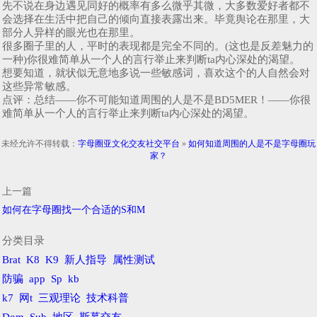
先不说在身边遇见同好的概率有多么微乎其微，大多数爱好者都不
会选择在生活中把自己的倾向直接表露出来。毕竟舆论在那里，大
部分人异样的眼光也在那里。
很多圈子里的人，平时的表现都是完全不同的。(这也是反差魅力的
一种)你很难简单从一个人的言行举止来判断ta内心深处的渴望。
想要知道，就状似无意地多说一些敏感词，喜欢这个的人自然会对
这些异常敏感。
点评：总结——你不可能知道周围的人是不是BD5MER！——你很
难简单从一个人的言行举止来判断ta内心深处的渴望。
未经允许不得转载：
字母圈亚文化交友社交平台
»
如何知道周围的人是不是字母圈玩
家？
上一篇
如何在字母圈找一个合适的S和M
分类目录
Brat
K8
K9
新人指导
属性测试
防骗
app
Sp
kb
k7
网t
三观理论
技术科普
Dom
Sub
地区
斯慕交友