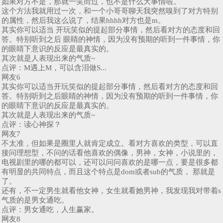
如果对方不是，那就一笑而过，也不是什么大事情啦。
这个方法我就用过一次，和一个小哥哥聊天我突然嗅到了对方特别
的属性，然后我这么说了，结果hhhh对方也是m。
其实你可以适当 开玩笑似的提起部分事情，然后看对方的态度和回
答。特别听到之后 眼睛的神情，因为没有预期的听到一件事情，你
的眼睛下意识的反应是最真实的。
其次就是人表现出来的气质~
点评：M遇上M，可以含泪做S...
网友6
其实你可以适当开玩笑似的提起部分事情，然后看对方的态度和回
答。特别听到之后眼睛的神情，因为没有预期的听到一件事情，你
的眼睛下意识的反应是最真实的。
其次就是人表现出来的气质~
点评：读心神探？
网友7
不太准，但如果是圈里人就肯定成立。看对方喜欢的类型，可以直
接问理想型，不问的话看他喜欢的偶像，男神，女神，小说里的，
电视剧里的哪的都可以，还可以问问喜欢的是哪一点，要是很多都
有明显的共同特点，而且这个特点是dom或者sub的气质， 那就是
了。
还有，不一定男生就看他女神，女生就看她男神，我发现我对带着s
气质的是男女通吃。
点评：男女通吃，人生赢家。
网友8