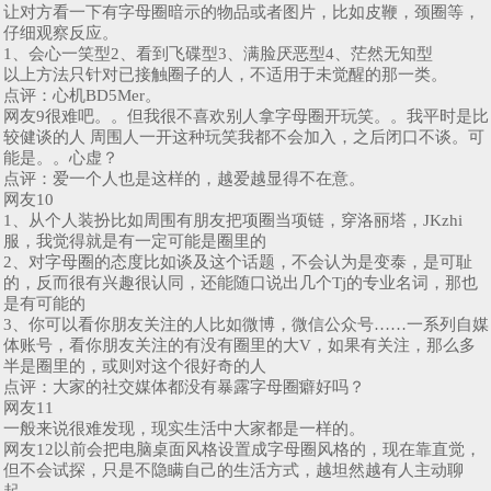
让对方看一下有字母圈暗示的物品或者图片，比如皮鞭，颈圈等，
仔细观察反应。
1、会心一笑型2、看到飞碟型3、满脸厌恶型4、茫然无知型
以上方法只针对已接触圈子的人，不适用于未觉醒的那一类。
点评：心机BD5Mer。
网友9很难吧。。但我很不喜欢别人拿字母圈开玩笑。。我平时是比
较健谈的人 周围人一开这种玩笑我都不会加入，之后闭口不谈。可
能是。。心虚？
点评：爱一个人也是这样的，越爱越显得不在意。
网友10
1、从个人装扮比如周围有朋友把项圈当项链，穿洛丽塔，JKzhi
服，我觉得就是有一定可能是圈里的
2、对字母圈的态度比如谈及这个话题，不会认为是变泰，是可耻
的，反而很有兴趣很认同，还能随口说出几个Tj的专业名词，那也
是有可能的
3、你可以看你朋友关注的人比如微博，微信公众号……一系列自媒
体账号，看你朋友关注的有没有圈里的大V，如果有关注，那么多
半是圈里的，或则对这个很好奇的人
点评：大家的社交媒体都没有暴露字母圈癖好吗？
网友11
一般来说很难发现，现实生活中大家都是一样的。
网友12以前会把电脑桌面风格设置成字母圈风格的，现在靠直觉，
但不会试探，只是不隐瞒自己的生活方式，越坦然越有人主动聊
起。