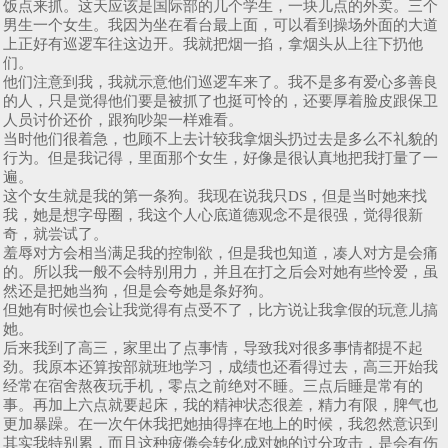
饭点来抓。这天应该是国际部的几个学生，一块儿点的外卖。三个
男生一个女生。我因为坐在看台最上面，可以看到操场外面的大道
上正好有巡逻车往这边开。我就把烟一掐，拿烟头从上往下扔他
们。
他们注意到我，我就示意他们巡逻车来了。我不是多有爱心多善良
的人，只是觉得他们要是被抓了也挺可怜的，还要厚着脸皮跟保卫
人员讨价还价，跟狗吵架一样难看。
当时他们很着急，也顾不上去计较我拿烟头扔过去是多么不礼貌的
行为。但是我记得，里面那个女生，好像是很认真地把我打量了一
遍。
这个女生就是我的第一条狗。我现在说我只DS，但是当时她来找
我，她是想字母圈，我这个人心底道德观念不是很强，觉得很新
奇，就尝试了。
羞辱对方会相当满足我的控制欲，但是我也知道，凑人对方是会痛
的。所以我一般不会特别用力，并且在打之后会对她有些怜爱，虽
然还是把她当狗，但是会夸她是条好狗。
但她有时候也会让我觉得有点受不了，比方说让我拿假的玩意儿搞
她。
后来我到了高三，家里出了点事情，导致我对很多事情都提不起
劲。我原本还算按部就班地学习，成绩也还看得过去，高三开始我
经常在宿舍熬夜玩手机，零点之前绝对不睡。三点后睡是常有的
事。再加上六点就要起床，我的精神状态很差，精力有限，脾气也
更加暴躁。在一次午休我把她抽得摔在地上的时候，我忽然意识到
其实我特别累，而且这种疲倦会转化成对她的过分攻击，是会有伤