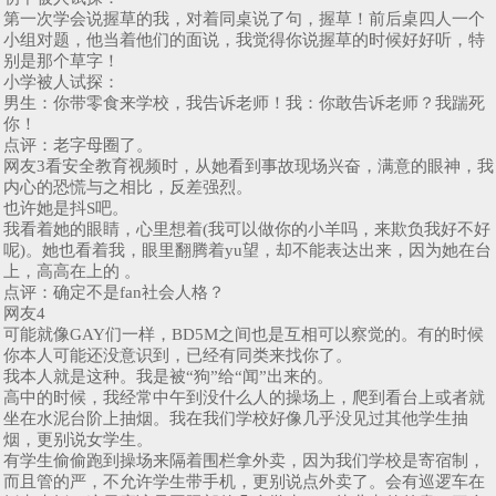
第一次学会说握草的我，对着同桌说了句，握草！前后桌四人一个
小组对题，他当着他们的面说，我觉得你说握草的时候好好听，特
别是那个草字！
小学被人试探：
男生：你带零食来学校，我告诉老师！我：你敢告诉老师？我踹死
你！
点评：老字母圈了。
网友3看安全教育视频时，从她看到事故现场兴奋，满意的眼神，我
内心的恐慌与之相比，反差强烈。
也许她是抖S吧。
我看着她的眼睛，心里想着(我可以做你的小羊吗，来欺负我好不好
呢)。她也看着我，眼里翻腾着yu望，却不能表达出来，因为她在台
上，高高在上的 。
点评：确定不是fan社会人格？
网友4
可能就像GAY们一样，BD5M之间也是互相可以察觉的。有的时候
你本人可能还没意识到，已经有同类来找你了。
我本人就是这种。我是被“狗”给“闻”出来的。
高中的时候，我经常中午到没什么人的操场上，爬到看台上或者就
坐在水泥台阶上抽烟。我在我们学校好像几乎没见过其他学生抽
烟，更别说女学生。
有学生偷偷跑到操场来隔着围栏拿外卖，因为我们学校是寄宿制，
而且管的严，不允许学生带手机，更别说点外卖了。会有巡逻车在