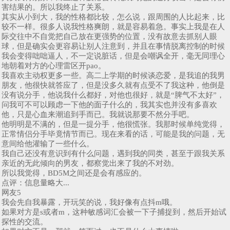
害结果的。所以我终止了关系。
其实从小到大，我的性格都比较，怎么说，跟周围的人比起来，比
较不一样。很多人说我性格爽朗，就是容易着急。事实上我是在人
际交往中不自觉把自己放在更强势的位置，没有故意去抓别人眼
球，但是确实会更容易让别人注意到，并且在事情脱离控制的时候
我会变得咄咄逼人，不一定说脏话，但是会嘲讽全开，毫无同理心
地朝着对方的心理雷区开pao。
我喜欢主动权更多一些。高二上学期的时候谈恋爱，是我追的我男
朋友，他很快就答应了，但是没多久就有点受不了我这种，他倒是
没有说分手，他说我什么都好，对他也很好，就是“脾气不太好”，
问我可不可以顾虑一下他的面子什么的，我其实也并没有多喜欢
他，只是心血来潮追到手而已。我就说那要不然分手吧。
他明明是不满的，但是一提分手，他很慌张。我那时候单纯觉得，
正常情侣分手毕竟情节而已。现在来看的话，可能是我的问题，无
意间给他灌输了一些什么。
我自己还没有意识到有什么问题，遇到我的同类，甚至于跟我关系
亲近的无此倾向的男友，都察觉出来了我的不对劲。
所以我觉得，BD5M之间还是会有感应的。
点评：信息量略大...
网友5
我会先自我暴露，开玩笑的说，我好像有点抖m哦。
如果对方是s或者m，这种敏感词汇会被一下子捕捉到，然后开始试
探性的交流。