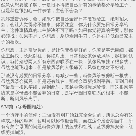
然急切想要被了解，于是恨不得把自己所有的事情都分享给主子，
但是慕也很担心一件事情，主会不会烦？
我郑重告诉你，会，如果你把自己全部日常硬塞给主，绝对招人
烦，会让人觉得你不懂事。你要注意，你为什么要把日常分享给
主，这件事情真的非主解决不可了吗？如果你觉得真的需要，那你
必须找；如果不是，你想想，杀鸡焉用牛刀，你是在拉低自己家主
子的档次。
你想想，主是引导你的，是让你变得更好的，你若是事无巨细，都
让主解决，长此以往，你绝对废。日常相处就像放风筝，起初刚认
识，就特别想两人所有东西都联系在一块，就像风筝挂了很多线，
虽然也能飞起来，但是放风筝的人很痛苦，风筝也绝对不好过。
那些没有必要的日常分享，每减少一些，就像风筝被剪断一根线，
虽然风筝会摇晃，但是还有线在，那就会重新找到平衡。直到只剩
下最后一根风筝线，越到此时，慕越会觉得弥足珍贵。而这根风筝
线就是字母圈不能舍弃的日常，是字母圈日常联系的根本，不能
断，断则风筝离手。
S/M篇（字母圈相处）
一个拆弹手的信仰：主nu没有刚开始就完全合适的，所以总会有这
样或那样的摩擦，暂时可以称作磨合期。而在这个磨合期当中，所
有有关字母圈的问题就像炸弹上的蓝线和红线，蓝线剪掉安全，红
线剪掉崩溃。