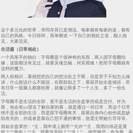
这个多元化的世界，求同存异已是潮流。每家都有每家的道，都有
自己的风格。今日得闲，简单阐述 一下自己的相处之道，鄙人拙
见，大家见笑。
生活篇（日常相处）
一个风筝手的独白：字母圈是个很神奇的东西，两人因字母圈结
缘，连面都没有见过，就要灵魂交融，何其艰难！然而字母圈就有
这样的魔力。
两人初相识，慕很想把自己的想法告之于斯，但是苦于不知怎么倾
诉，什么能说什么不能说，在斯鼓励之下，慕就开始全盘倾诉，所
有日常一股脑儿都塞给斯，就像让斯多了一个人生，多了一份生
活。
字母圈不是生活的全部，更不是生活的全盘掌控或是交付。作为
斯，他会有yu望去了解自家的慕，就是通过一些日常，而这个日常
绝不是全部的生活，而是跟字母圈有关，跟慕自身内心创伤或是缺
陷有关的，亦或者是慕自己想不通的事情，急需主帮她引导等等。
假如全盘掌控：“主，我申请上厕所”“允许”“主，我用白纸还是黄
纸？”“黄的！”“主，我要洗手吗？”“洗！”.....细思极恐。作为慕，虽