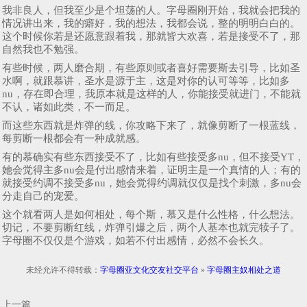
我非良人，但我至少是个坦荡的人。字母圈刚开始，我就会把我的
情况讲出来，我的癖好，我的想法，我都会说，整的明明白白的。
这个时候你若是还愿意跟着我，那就皆大欢喜，若是接受不了，那
自然我也不勉强。
有些时候，两人磨合期，有些原则或者喜好需要斯去引导，比如圣
水啊，就跟慕讲，圣水是源于主，这是对你的认可等等，比如多
nu，存在即合理，我原本就是这样的人，你能接受就进门，不能就
不认，诸如此类，不一而足。
而这些东西就是炸弹的线，你攻略下来了，就像剪断了一根蓝线，
每剪断一根都会有一种成就感。
有的慕确实有些东西接受不了，比如有些接受多nu，但不接受YT，
她会觉得主多nu会是付出感情来着，证明主是一个真情的人；有的
就接受约调不接受多nu，她会觉得约调就仅仅是找个刺激，多nu会
分走自己的宠爱。
这个就看两人是如何相处，每个斯，慕又是什么性格，什么想法。
切记，不要剪断红线，炸弹引爆之后，两个人基本也就完犊子了。
字母圈不仅仅是个游戏，如若不付出感情，必然不会长久。
未经允许不得转载：
字母圈亚文化交友社交平台
»
字母圈主奴相处之道
上一篇