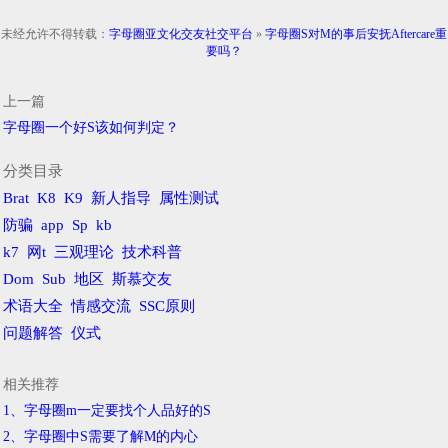
未经允许不得转载：
字母圈亚文化交友社交平台
»
字母圈S对M的事后安抚Aftercare重
要吗？
上一篇
字母圈一个好S该如何判定？
分类目录
Brat
K8
K9
新人指导
属性测试
防骗
app
Sp
kb
k7
网t
三观理论
技术科普
Dom
Sub
地区
斯慕交友
术语大全
情感交流
SSC原则
问题解答
仪式
相关推荐
1、字母圈m一定要找个人品好的S
2、字母圈中S需要了解M的内心