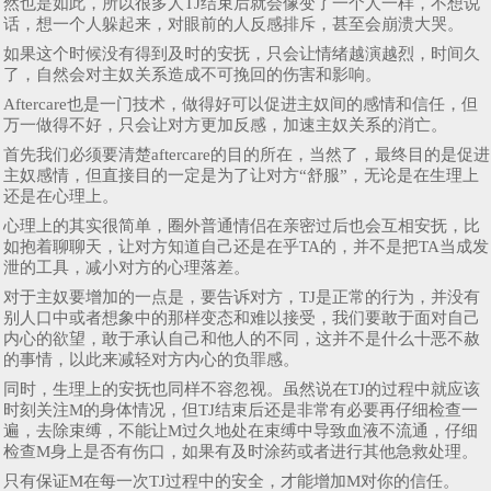
然也是如此，所以很多人TJ结束后就会像变了一个人一样，不想说
话，想一个人躲起来，对眼前的人反感排斥，甚至会崩溃大哭。
如果这个时候没有得到及时的安抚，只会让情绪越演越烈，时间久
了，自然会对主奴关系造成不可挽回的伤害和影响。
Aftercare也是一门技术，做得好可以促进主奴间的感情和信任，但
万一做得不好，只会让对方更加反感，加速主奴关系的消亡。
首先我们必须要清楚aftercare的目的所在，当然了，最终目的是促进
主奴感情，但直接目的一定是为了让对方“舒服”，无论是在生理上
还是在心理上。
心理上的其实很简单，圈外普通情侣在亲密过后也会互相安抚，比
如抱着聊聊天，让对方知道自己还是在乎TA的，并不是把TA当成发
泄的工具，减小对方的心理落差。
对于主奴要增加的一点是，要告诉对方，TJ是正常的行为，并没有
别人口中或者想象中的那样变态和难以接受，我们要敢于面对自己
内心的欲望，敢于承认自己和他人的不同，这并不是什么十恶不赦
的事情，以此来减轻对方内心的负罪感。
同时，生理上的安抚也同样不容忽视。虽然说在TJ的过程中就应该
时刻关注M的身体情况，但TJ结束后还是非常有必要再仔细检查一
遍，去除束缚，不能让M过久地处在束缚中导致血液不流通，仔细
检查M身上是否有伤口，如果有及时涂药或者进行其他急救处理。
只有保证M在每一次TJ过程中的安全，才能增加M对你的信任。