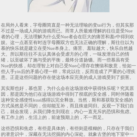
在局外人看来，字母圈简直是一种无法理喻的变tai行为，但其实那
不过是一场成人间的游戏而已。而常人所最难理解的往往是受Nue
者的心理，无法理解为什么受Nue者会在巨大的痛苦和羞r中得到欢
娱。这一点甚至有时连字母圈双方也无法正确的理解，斯往往以为
慕的快乐就是建立在受Nue本身上。痛苦、羞耻越大，快乐自然越
大。所以斯往往不去认真体会受虐方的心理，一味发泄自己的情
绪，以至破坏了施与受的平衡，最终分道扬镳。而一些慕虽有受
Nue的快感，却在理智上对自己受Nue心理存在懊恼和敌意，恰如一
些人手yin后的矛盾心理一样，常此以往，反而造成了严重的心理疾
患。正是这些问题的存在使这场本应完美的成人游戏受到了损害。
其实斯也好，慕也罢，为什么会在这场游戏中获得快乐呢？究其原
因，那是因为他们在这场游戏中得到了彻底的安全感，同时伴随着
这种安全感使性kuai感得以完全释放。当然，斯和慕获取安全感的
方式虽然是不同的，但却能互补，而且殊途同归。反观一下我们自
己，就会发现，从我们降生到现在，内心一直充斥的恐惧和焦虑。
有工作上的，生活上的，前途预期上的，不一而足。
这些恐惧和焦虑，有些是具体的，有些则是模糊的，只存在于我们
的潜意识中，深藏在无法挖掘的内心深处。就象古堡的地下室中一