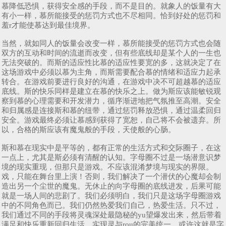
慕降低恐惧，获得安全感的手段，而不是目的。就象人的饭量有大
有小一样，慕所能接受的惩罚方式也不尽相同。恰到好处的惩罚和
羞r才能使慕达到最佳境界。
当然，就如同人的饭量会改变一样，慕所能接受的惩罚方式也会随
双方的互动和时间的流逝而改变，但有些底线却是某个人的一生也
无法突破的。而斯的适应性比慕的适应性要宽的多，这就决定了在
这场游戏中必须以慕为主角，而斯需要配合慕的情绪和适应力起承
转合。在游戏前要进行良好的沟通，在游戏中决不可超越慕的适应
底线。斯的快乐同样是建立在慕的快乐之上。做为斯应该能敏锐观
察到慕的心理需要和开发潜力，循序渐进地把气氛推至高潮。安全
和归属感是连接斯和慕的纽带，通过惩罚释放恐惧，通过温柔回归
安全。游戏最终必须让慕感到获得了宽恕，自己将不会被遗弃。所
以，合格的斯应该有魔鬼般的手段，天使般的心肠。
斯和慕在现实中是平等的，都有正常的生活方式和交际圈子，在这
一点上，尤其是斯必须有清醒的认知。字母圈不过是一场潜意识梦
境的现实重现，但那只是游戏。不应该混淆梦境与现实的界限。
戏，只能在舞台里上演！否则，我们解决了一个潜伏的心魔却会制
造出另一个尘世的魔鬼。无休止的向字母圈的底线进发，后果可能
就是一场人间的悲剧了。我们必须明白，我们只是这场字母圈游戏
中的不同角色而已。我们仍然热爱我们自己，热爱生活。只不过，
我们通过不同的手段将灵魂深处最隐秘的yu望爆发出来，然后带着
满足和快乐重新回归生活，实现灵与rou的完美统一，或许这就是字