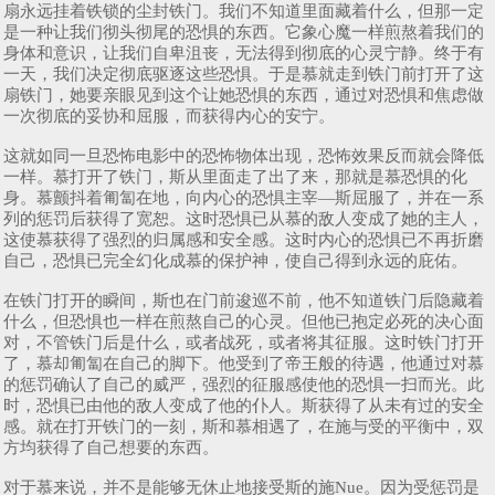
扇永远挂着铁锁的尘封铁门。我们不知道里面藏着什么，但那一定
是一种让我们彻头彻尾的恐惧的东西。它象心魔一样煎熬着我们的
身体和意识，让我们自卑沮丧，无法得到彻底的心灵宁静。终于有
一天，我们决定彻底驱逐这些恐惧。于是慕就走到铁门前打开了这
扇铁门，她要亲眼见到这个让她恐惧的东西，通过对恐惧和焦虑做
一次彻底的妥协和屈服，而获得内心的安宁。
这就如同一旦恐怖电影中的恐怖物体出现，恐怖效果反而就会降低
一样。慕打开了铁门，斯从里面走了出了来，那就是慕恐惧的化
身。慕颤抖着匍匐在地，向内心的恐惧主宰—斯屈服了，并在一系
列的惩罚后获得了宽恕。这时恐惧已从慕的敌人变成了她的主人，
这使慕获得了强烈的归属感和安全感。这时内心的恐惧已不再折磨
自己，恐惧已完全幻化成慕的保护神，使自己得到永远的庇佑。
在铁门打开的瞬间，斯也在门前逡巡不前，他不知道铁门后隐藏着
什么，但恐惧也一样在煎熬自己的心灵。但他已抱定必死的决心面
对，不管铁门后是什么，或者战死，或者将其征服。这时铁门打开
了，慕却匍匐在自己的脚下。他受到了帝王般的待遇，他通过对慕
的惩罚确认了自己的威严，强烈的征服感使他的恐惧一扫而光。此
时，恐惧已由他的敌人变成了他的仆人。斯获得了从未有过的安全
感。就在打开铁门的一刻，斯和慕相遇了，在施与受的平衡中，双
方均获得了自己想要的东西。
对于慕来说，并不是能够无休止地接受斯的施Nue。因为受惩罚是