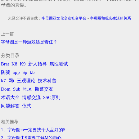
母圈的真谛。
未经允许不得转载：
字母圈亚文化交友社交平台
»
字母圈和现实生活的关系
上一篇
字母圈是一种游戏还是责任？
分类目录
Brat
K8
K9
新人指导
属性测试
防骗
app
Sp
kb
k7
网t
三观理论
技术科普
Dom
Sub
地区
斯慕交友
术语大全
情感交流
SSC原则
问题解答
仪式
相关推荐
1、字母圈m一定要找个人品好的S
2、字母圈中S需要了解M的内心