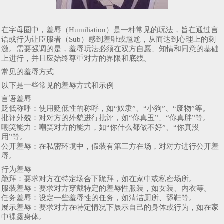
在字母圈中，羞辱（Humiliation）是一种常见的玩法，旨在通过言
语或行为让臣服者（Sub）感到羞耻或尴尬，从而达到心理上的刺
激。需要强调的是，羞辱玩法必须在双方自愿、知情和同意的基础
上进行，并且应始终尊重对方的界限和底线。
常见的羞辱方式
以下是一些常见的羞辱方式和示例
言语羞辱
贬低称呼：使用贬低性的称呼，如“奴隶”、“小狗”、“废物”等。
批评外貌：对对方的外貌进行批评，如“你真丑”、“你真胖”等。
嘲笑能力：嘲笑对方的能力，如“你什么都做不好”、“你真没
用”等。
公开羞辱：在私密环境中，假装有第三方在场，对对方进行公开羞
辱。
行为羞辱
跪拜：要求对方在特定场合下跪拜，如在家中或私密场所。
服装羞辱：要求对方穿戴特定的羞辱性服装，如女装、内衣等。
任务羞辱：设定一些羞辱性的任务，如清洁厕所、舔鞋等。
展示羞辱：要求对方在特定情况下展示自己的身体或行为，如在家
中裸露身体。