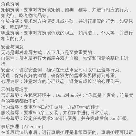
角色扮演
宠物扮演：要求对方扮演宠物，如狗、猫等，并进行相应的行为，
如爬行、吃宠物食品等。
年龄扮演：要求对方扮演婴儿或小孩，并进行相应的行为，如穿尿
布、吃奶嘴等。
职业扮演：要求对方扮演低贱的职业，如清洁工、仆人等，并进行
相应的行为。
安全与同意
无论是哪种羞辱方式，以下几点是至关重要的：
自愿性：所有羞辱行为都应在双方自愿、知情和同意的基础上进
行。
安全词：设定安全词，确保在无法承受时可以中止羞辱行为。
沟通：保持良好的沟通，确保双方的需求和界限得到尊重。
心理健康：注意对方的心理状态，避免造成长期的心理伤害。
示例羞辱场景
言语羞辱：在私密环境中，Dom对Sub说：“你真是个废物，连最简
单的事情都做不好。”
行为羞辱：要求Sub在家中跪拜，并舔Dom的鞋子。
服装羞辱：要求Sub穿上女装，并在家中进行日常活动。
任务羞辱：设定任务要求Sub清洁厕所，并在完成后向Dom汇报。
事后护理（Aftercare）
在羞辱玩法结束后，进行事后护理是非常重要的。事后护理可以帮