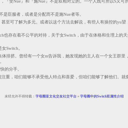
服』，『受Nue』和『施Nue』不是双相对立的。一个人既可所以S
但不是臣服者，或者是分配而不是施Nue者等。
甚至可了解为多元。或者以这个方法去解说，有些人有操控的yu望，
itch也存在着不公平的对待，关于女Switch，由于在体格和生理
witch。
斯集体排挤。曾经有一个女m告诉我，她发现她的主人在一个女王群里，并
』。
愉快的分手。
被注重，咱们能够不承受他人特点和喜爱，但咱们能够了解他们。就
未经允许不得转载：
字母圈亚文化交友社交平台
»
字母圈中的Switch双属性介绍