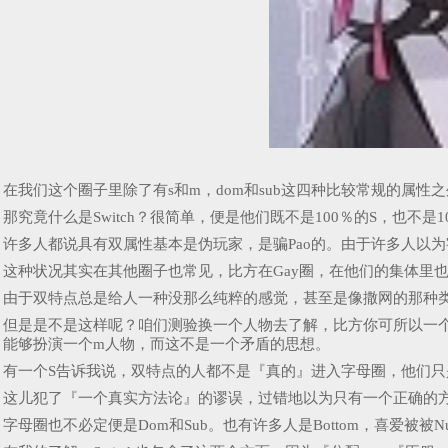
在我们这个圈子里除了有s和m，dom和sub这四种比较常规的属性之
那究竟什么是Switch？很简单，便是他们既不是100％的S，也不
许多人都说具有双属性基本是伪玩家，是骗Pao的。由于许多人以
这种状况其实在其他圈子也常见，比方在Gay圈，在他们的集体里
由于双特点总是给人一种没那么纯粹的感觉，甚至是像撒网的那种
但是是不是这样呢？咱们测验换一个人物去了解，比方你可所以一
能够扮演一个m人物，而这不是一个矛盾的思想。
有一个S告诉我说，双特点的人都不是『真的』进入字母圈，他们只是
这儿犯了『一个真实方法论』的谬误，过错地以为只有一个正确的方法
字母圈也不必定便是Dom和Sub。也有许多人是Bottom，喜爱被