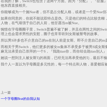
在我的了解，Switch也包含了这两个方面。因为『分配』，『臣
他东西直接相关。
你能够成为一个施Nue者，但不是占分配人格，或者是一个受Nue
如果你同意的，你就不能说双特点是伪。只是他们的特点比较含糊，
人物，在气墙强于自己的人前，他甘愿当m被Nue。
惋惜在字母圈圈子里，Switch普遍不被了解，并且在两性之间的Sw
理上也会需求男性的安慰，圈子也常常听到女斯被掰弯的故事。
所以男S许多也不介意自己的m在别人前是女斯。即不介意自己的m是女S
而相关于男Switch，他们更多的被女m集体不承受多于被男S或女
麻无法承受自己崇拜的一个S，『我跪tian你，而你却去跪tian别人
她说一想到主人被女斯Tj的画面，已经无法再承受他的Tj，最后不
我个人一直以为字母圈是多元性的，每一个特点和人物，喜爱都应
上一篇
一个字母圈Brat的自我认知