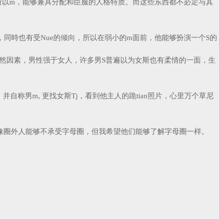
又可所以m，能够兼具分配和臣服的人格特质。而这些东西都不必定与其
同時也有受Nue的倾向，所以在弱小的m面前，他能够扮演一个S的
上的天然因素，男性强于女人，许多男S普遍以为女斯也有柔情的一面，生
自称男m, 更找女斯Tj，看到他主人的跪tian照片，心里万个草尼
像圈外人能够不承受字母圈，但我希望他们能够了解字母圈一样。