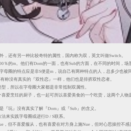
外，还有另一种比较奇特的属性，国內称为双，英文叫做Switch。
是100％的m。他们有Dom的一面，也有Sub的方面，在不同的时间
为字母圈的特点应是非S便是m，说自己有两种特点的人，总多少也被
也有称没有真实的『双性恋』一样，他们也是排挤双性恋者。
类型，所以在字母圈大家都是非常抵制双属性。
个喜爱烹饪的厨子，也一起可所以喜爱美食的一个吃货，这两个人物
『玩』没有真实了解『Dom』或『Sub』的含义。
来实践字母圈或进行D / S联系。
被Nue，但不喜爱服从，也有喜爱在对方身上施Nue，但对心思操控不