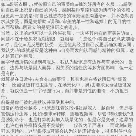
如m想买衣服，s就按照自己的审美给m挑选好所有的衣服，m感受
到自己身上都是s自己的风格，感到某种掌控和成为所有物的依赖，
但更高一层的是s将自己挑选衣物的审美理念沟通给m，并不强制要
求其接受，而是去帮助m调和ta审美的单一性和选择上的无目的性，
从而帮助m所建立的是更深层次的进步。
当然，这里的s也可以一边给买衣服，一边将其内在的审美告诉m，
问题不在于给买衣服就初级，就粗暴，而是说个s将自己的意志加给
m时，是使m无反思的接受，还是使其经过自己反思后确实地认同，
我认为s的成就感应是这种由m自身而发的认同感与精神的归属，这
才是真正的臣服。
而字母圈所谓的强制与服从，我认为应该是有边界与有场景的，当
然，边界与场景因人而异，因关系的信任度等多方面影响，但一定
是有的。
就算是在日常中s去命令m做事情，其实也是在将这段日常“场景
化”，比如做饭打扫卫生等，在场景化中，男s去要求女m做饭做家
务，就仅仅是一种字母圈行为，而并非是男性的懒惰，不负担责
任。
前提是你们彼此是默认并享受其中的。
日常的场景化越多，也就意味着这段相处越深入，越自然，但是要
警惕这种边界，比如s要求m转账，露脸视频等，尽管“转账要钱”也
是强制命令，也是打算将其加入场景化的，但是它是突破了边界的
（也许也有特殊情况是不突破的——仅仅为了严谨），而此刻m是
可以拒绝的，这里很多m可能会认为这是违背命令，很多时候也会