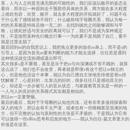
系，人与人之间是充满无限的可能性的，我们应该以敞开的姿态去
看待，而非以一种原则去干预那些具体的关系，两方能在多大程度
上彼此包容，欣赏，敞开，就去多大程度的开拓就好了，问题不在
于什么有了感情就舍不得打，什么破坏纯字母圈关系，我认为每一
对的关系都是特殊且独一无二的，去找到彼此之间能够调和与平
衡，让彼此舒适与安全的距离就可以了，我们不是成为某种规定
性，不是按照某种先行概念行事一一为此要不是局限了自己，要不
就是过度走脱了。
最后回到m的自我意识上，我把焦点更多的放在m身上，而不是s的
引导上，是因为首先m要有判断的能力才能去选择，往往若是遇到
这种情况就交流协调或退出即可。
其次很多s是不重视，甚至是乐于把m引向深渊或不管不顾的，就算
这么说了，他们也不会改变，再者就是即便s有这个想让m独立的
心，但是他也没这个本事，就以为自己擅自主张地安排便是替m排
忧解难了，心是好的，出发点的好的，很多往往只是感动其主的
心，却还是一步步被引入的盲从状态，与家庭教育其实是一样的一
一人与人的良好的关系模式其实都是相似的。
所以m一定要警惕。
最后的最后，我对于字母圈的认知也尚浅，还有非常多值得探索和
深入的地方，所以会有不太严谨，或者也有一些模糊甚至混淆的地
方，但不完整的认知与原则性的主张是不矛盾的，于是我认为它有
可以值得一些s和m思考和启发的地方——我认为往往-篇文章更大的
价值是在这里。