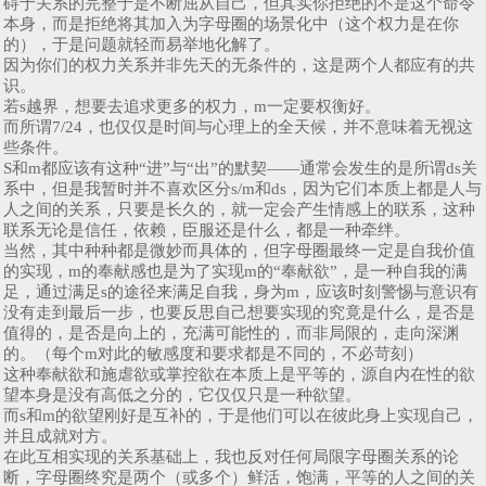
碍于关系的完整于是不断屈从自己，但其实你拒绝的不是这个命令
本身，而是拒绝将其加入为字母圈的场景化中（这个权力是在你
的），于是问题就轻而易举地化解了。
因为你们的权力关系并非先天的无条件的，这是两个人都应有的共
识。
若s越界，想要去追求更多的权力，m一定要权衡好。
而所谓7/24，也仅仅是时间与心理上的全天候，并不意味着无视这
些条件。
S和m都应该有这种“进”与“出”的默契——通常会发生的是所谓ds关
系中，但是我暂时并不喜欢区分s/m和ds，因为它们本质上都是人与
人之间的关系，只要是长久的，就一定会产生情感上的联系，这种
联系无论是信任，依赖，臣服还是什么，都是一种牵绊。
当然，其中种种都是微妙而具体的，但字母圈最终一定是自我价值
的实现，m的奉献感也是为了实现m的“奉献欲”，是一种自我的满
足，通过满足s的途径来满足自我，身为m，应该时刻警惕与意识有
没有走到最后一步，也要反思自己想要实现的究竟是什么，是否是
值得的，是否是向上的，充满可能性的，而非局限的，走向深渊
的。（每个m对此的敏感度和要求都是不同的，不必苛刻）
这种奉献欲和施虐欲或掌控欲在本质上是平等的，源自内在性的欲
望本身是没有高低之分的，它仅仅只是一种欲望。
而s和m的欲望刚好是互补的，于是他们可以在彼此身上实现自己，
并且成就对方。
在此互相实现的关系基础上，我也反对任何局限字母圈关系的论
断，字母圈终究是两个（或多个）鲜活，饱满，平等的人之间的关