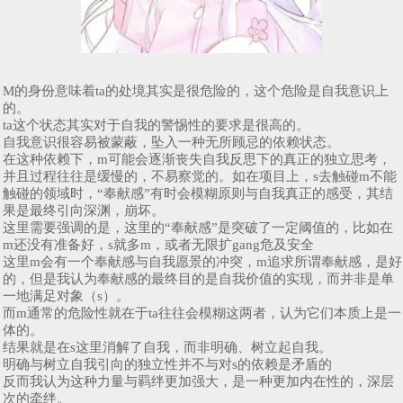
M的身份意味着ta的处境其实是很危险的，这个危险是自我意识上
的。
ta这个状态其实对于自我的警惕性的要求是很高的。
自我意识很容易被蒙蔽，坠入一种无所顾忌的依赖状态。
在这种依赖下，m可能会逐渐丧失自我反思下的真正的独立思考，
并且过程往往是缓慢的，不易察觉的。如在项目上，s去触碰m不能
触碰的领域时，“奉献感”有时会模糊原则与自我真正的感受，其结
果是最终引向深渊，崩坏。
这里需要强调的是，这里的“奉献感”是突破了一定阈值的，比如在
m还没有准备好，s就多m，或者无限扩gang危及安全
这里m会有一个奉献感与自我愿景的冲突，m追求所谓奉献感，是好
的，但是我认为奉献感的最终目的是自我价值的实现，而并非是单
一地满足对象（s）。
而m通常的危险性就在于ta往往会模糊这两者，认为它们本质上是一
体的。
结果就是在s这里消解了自我，而非明确、树立起自我。
明确与树立自我引向的独立性并不与对s的依赖是矛盾的
反而我认为这种力量与羁绊更加强大，是一种更加内在性的，深层
次的牵绊。