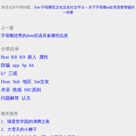
未经允许不得转载：
Sub-字母圈亚文化交友社交平台
»
关于字母圈m处境需要警惕的
一些事
上一篇
字母圈优秀的dom应该具备哪些品质
分类目录
Brat
K8
K9
新人
属性
防骗
app
Sp
kb
k7
三观
Dom
Sub
地区
5m交友
术语
情感
SSC原则
问题解答
认主
相关推荐
1、喵星哲学园的沸腾之夜
2、​大雪天的小狮子