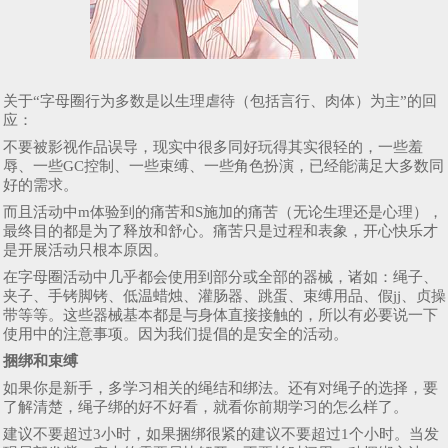
关于“字母圈行为多数是以生理虐待（包括言行、肉体）为主”的回
应：
不要被影视作品误导，现实中很多同好玩得其实很轻的，一些羞
辱、一些GC控制、一些束缚、一些角色扮演，已经能满足大多数同
好的需求。
而且活动中m体验到的痛苦和S施加的痛苦（无论生理还是心理），
最终目的都是为了释放和舒心。痛苦只是过程和表象，开心快乐才
是开展活动只根本原因。
在字母圈活动中几乎都会使用到部分或全部的器械，诸如：绳子、
夹子、手铐脚铐、低温蜡烛、灌肠器、跳蛋、束缚用品、假jj、贞操
带等等。这些器械基本都是与身体直接接触的，所以有必要说一下
使用中的注意事项。因为我们提倡的是安全的活动。
捆绑和束缚
如果你是新手，多学习相关的绳结和绑法。还有对绳子的选择，要
了解清楚，绳子绑的好不好看，就看你前期学习的怎么样了。
建议不要超过3小时，如果捆绑很紧的建议不要超过1个小时。当发