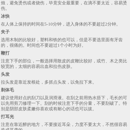
烛，避免烫伤或者烧伤，毕竟安全最重要，在滴不要太近，容易烫
伤。
冰快
在人体上保持的时间在5-10分钟，进入身体的不要超过2分钟。
夹子
选用木制的比较好，塑料和铁的也可以，但是不要选里面有牙齿
的，很痛的。时间也不要超过1个小时为好。
鞭打
注意下手的部位，一般选择用散皮的皮鞭比较好，或竹、木之类比
较宽的，太细的容易出血和拉伤皮肤。
头发
拉头发是靠近发根处，多抓点头发，以免拉下来。
剃体毛
建议使用好点的刮刀以及润滑液。在刮之前用热水捂下，毛长的可
以先用剪刀修理一下。刮的时候注意下手的分量，不要刮破了。特
别是阴部皮肤柔嫩你喜欢或有耐心的话也可以拔。
打耳光
注意在靠近醉的地方，不要接近耳朵，力度不要太大，不然很容易
造成耳聋的。