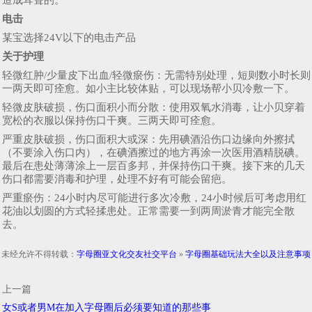
电击
某宝选择24V以下的电击产品
关于护理
轻微红肿/少量皮下出血/轻微瘀伤：无需特别处理，短则数小时长则
一两天即可痊愈。如小主比较体贴，可以现场帮小贝冷敷一下。
轻微皮肤破损，伤口面积小而分散：使用双氧水消毒，让小贝穿着
宽松的衣服以保持伤口干爽。三两天即可痊愈。
严重皮肤破损，伤口面积大或深：先用碘酒沿伤口边缘向外擦拭
（不要涂入伤口内），在碘酒擦过的地方再涂一次医用酒精脱碘。
最后在患处薄薄涂上一层百多邦，并保持伤口干爽。接下来的几天
伤口都需要消毒和护理，处理不好有可能会留疤。
严重瘀伤：24小时内尽可能进行多次冷敷，24小时候后可考虑用红
花油以划圆的方式轻揉患处。正常需要一到两周淤青才能完全散
去。
未经允许不得转载：
字母圈亚文化交友社交平台
»
字母圈基础玩法大全以及注意事项
上一篇
女S或者男M在加入字母圈后必须要知道的那些事