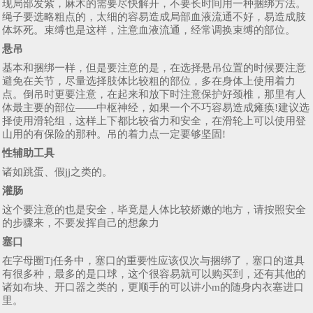
现局部发紫，麻木的需要尽快解开，不要长时间用一种捆绑方法。
绳子要选略粗点的，太细的容易造成局部血液流通不好，易造成肢
体坏死。束缚也是这样，注意血液流通，经常调换束缚的部位。
悬吊
基本和捆绑一样，但是要注意的是，在选择悬吊位置的时候要注意
避免在关节，尽量选择肢体比较粗的部位，多在身体上使用着力
点。倒吊时更要注意，在起来和放下时注意保护好颈椎，那里有人
体最主要的部位——中枢神经，如果一个不巧容易造成瘫痪!建议选
择使用滑轮组，这样上下都比较省力和安全，在滑轮上可以使用登
山用的有保险的那种。吊的着力点一定要够坚固!
性辅助工具
诸如跳蛋、假jj之类的。
灌肠
这个要注意的也是安全，毕竟是人体比较娇嫩的地方，请按照安全
的步骤来，不要发挥自己的想象力
塞口
在字母圈Tj任务中，塞口的重要性应该仅次与捆绑了，塞口的道具
有很多种，最多的是口球，这个很容易就可以购买到，还有其他的
诸如布块、开口器之类的，更顺手的可以讲小m的随身内衣塞进口
里。