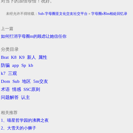
对当下的加倍珍惜！祝好。
未经允许不得转载：
Sub-字母圈亚文化交友社交平台
»
字母圈s和m相处回忆录
上一篇
如何打消字母圈m的顾虑让她信任你
分类目录
Brat
K8
K9
新人
属性
防骗
app
Sp
kb
k7
三观
Dom
Sub
地区
5m交友
术语
情感
SSC原则
问题解答
认主
相关推荐
1、喵星哲学园的沸腾之夜
2、​大雪天的小狮子