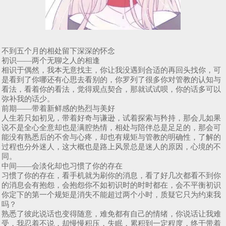
不到五个月的相处留下深深的怀念
初识——两个无聊之人的相逢
相识于偶然，我本无意找主，你让我没遇到合适的再回头找你，可
是看到了你哪还有心思去看别的，你罗列了很多你对管教的认知与
看法，看着你的看法，觉得观点契合，那就试试呗，你的话多可以
弥补我的话少。
前期——带着新鲜感的热烈与美好
人生若只如初见，带着好奇与谦逊，试着探索与矜持，那会儿如果
说不是全心全意却也是满腔热情，相处与陪伴总是足足的，那会可
能没有熟悉后的不舍与心疼，却也有规矩与管教的明确性，了解的
过程也分外迷人，这大概也是路上风景总是迷人的原因，心境的不
同。
中间——会淡化却也习惯了你的存在
习惯了你的存在，看手机就为刷你的消息，看了好几次都看不到你
的消息会有抱怨，会抱怨你不如初识时的时时都在，会不平衡初识
你定下的第一个规矩是消失不能超过两个小时，质疑它只为约束我
吗？
熟悉了彼此说话也变得随意，难免都有自己的情绪，你说话让我难
受，我忍着不说，却慢慢积压，失眠，累积到一定程度，终于带着