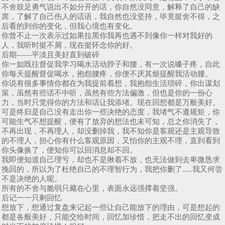
不舍鼓足勇气说出不如分开的话，你自然没同意，解释了自己的缺
席，了解了自己伤人的话语，我自然也没坚持，毕竟挺舍不得，之
后看的到你的变化，但我心境也有变化。
你曾不止一次表示过如果拉黑你我再也遇不到像你一样对我好的
人，我听时挺不屑，现在挺怀念你的好。
后期——平淡且美好直到破碎
你一如既往督促我学习喝水活动脖子和腰，有一次说嗓子疼，自此
你每天提醒督促喝水，抱怨腰疼，你便不厌其烦提醒我活动腰。
你说有很多事情你都在为我提前着想，我抱怨生活琐碎，你出谋划
策，虽然有些话不中听，虽然有些方法偏激，但也是你的一份心
力，当时只觉得你的方法和话让我添堵。现在回想都是万般美好。
可是终归是自己没有走出你一些决绝的态度，我堵气不遵规矩，你
可能生气不想提醒，便有了放弃的想法也未可知，总之你消失了，
不再出现，不再理人，却没删掉我，我不知你是客观还是主观导致
的不理人，担心你有什么客观原因，又怕你的主观不理，直到看到
你头像换了，便知你可以回消息却不回。
我即便知道自己理亏，却也不是揪着不放，也无法做到去卑微恳求
挽回的，所以为了杜绝自己的不理智行为，我把你删了.....我又何尝
不是决绝的人呢。
所有的不舍与脆弱只藏在心里，表面永远强撑着坚强。
后记一一只剩回忆
想放下，想通过复盘来记起一些让自己能放下的理由，可是想起的
都是各般美好，只能交给时间，回忆加珍惜，把走不出的回忆变成