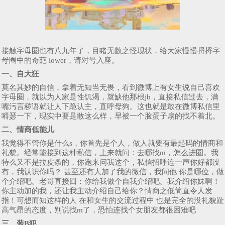
接触字母圈也有八九年了，目睹无数之怪现状，给大家慢慢捋捋字
母圈中的奇葩 lower，请对号入座。
一、自大狂
莫名其妙的自信，拿着无知当无畏，看到微博上有女生说自己喜欢
字母圈，就以为人家是性饥渴，就缺他那根jb，直接私信过去，满
嘴污言秽语就让人下跪认主，直呼母狗。这也就是敢在微博私信里
嘚瑟一下，现实中要是敢这么样，早被一个脸蛋子扇的找不着北。
二、情商低能儿
我觉得不管你是什么s，你首先是个人，做人就要有最起码的情商和
礼貌。经常能接到这种私信，上来就问：去哪找m，怎么进圈。我
特么又不是拉皮条的，你跑来问我这个，私信招呼连一声你好都没
有，我认识你吗？ 甚至还有人加了我的微信，我问他 你是哪位，做
个介绍吧。老哥直接回：你给我做个自我介绍吧。我介绍你妹啊！
你主动加的我，还让我主动介绍自己给你？情商之低简直令人发
指！可想而知这样的人 在和女生的交流过程中 也是完全的没礼貌趾
高气昂的态度，别说找m了，恐怕连找个女朋友都很困难吧
三、装B犯