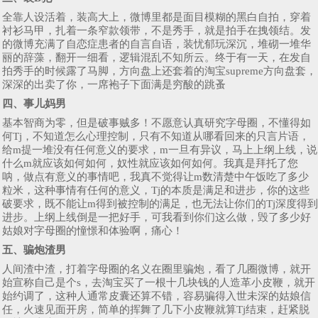
全靠人设活着，装高大上，微博里都是面目模糊的黑白自拍，穿着
衬衫马甲，扎着一条窄款领带，不是秀手，就是拍手在拽领结。发
的微博充满了自恋症患者的自言自语，装忧郁玩深沉，堆砌一堆华
丽的辞藻，翻开一细看，逻辑混乱不知所云。终于有一天，在发自
拍秀手的时候露了马脚，方向盘上还套着的淘宝supreme方向盘套，
深深的出卖了你，一席袍子下面满是穷酸的跳蚤
四、事儿妈男
基本智商为零，但是破事贼多！不愿意认真研究字母圈，不懂得如
何Tj，不知道怎么心理控制，只有不知道从哪看回来的只言片语，
给m提一堆没有任何意义的要求，m一旦有异议，马上上纲上线，说
什么m就应该如何如何，奴性就应该如何如何。我真是拜托了您
呐，做点有意义的事情吧，我真不觉得让m数清楚中午饭吃了多少
粒米，这种事情有任何的意义，Tj的本质是满足和进步，你的这些
破要求，既不能让m得到被控制的满足，也无法让你们的Tj深度得到
进步。上纲上线倒是一把好手，可我看到你们这么做，毁了多少好
姑娘对字母圈的憧憬和体验啊，痛心！
五、骗炮渣男
人间渣中渣，打着字母圈的名义在圈里骗炮，看了几圈微博，就开
始宣称自己是个s，去淘宝买了一根十几块钱的人造革小皮鞭，就开
始约调了，这种人通常皮囊还算不错，容易骗得入世未深的姑娘信
任，火速见面开房，简单的挥舞了几下小皮鞭就算Tj结束，赶紧脱