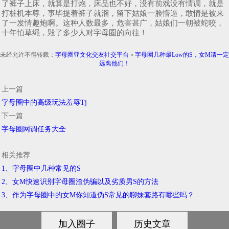
了裤子上床，就算是打炮，床品也不好，没有前戏没有情调，就是
打桩机本尊，事毕提着裤子就溜，留下姑娘一脸懵逼，敢情是被来
了一发情趣炮啊。这种人数最多，危害甚广，姑娘们一朝被蛇咬，
十年怕草绳，毁了多少人对字母圈的向往！
未经允许不得转载：
字母圈亚文化交友社交平台
»
字母圈几种最Low的S，女M请一定
远离他们！
上一篇
字母圈中的高级玩法羞辱Tj
下一篇
字母圈网调任务大全
相关推荐
1、字母圈中几种常见的S
2、女M快速识别字母圈渣伪骗以及劣质男S的方法
3、作为字母圈中的女M你知道伪S常见的聊妹套路有哪些吗？
鄂ICP备2021004520号-3
© 2018-2021
字母圈亚文化交友社交平台
网站地图