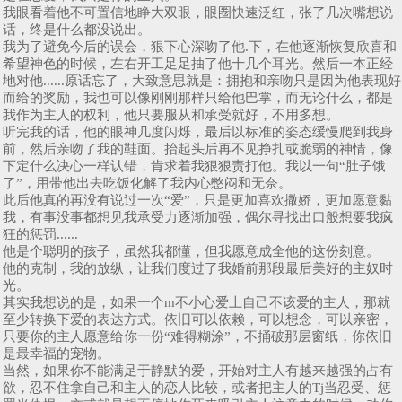
我眼看着他不可置信地睁大双眼，眼圈快速泛红，张了几次嘴想说
话，终是什么都没说出。
我为了避免今后的误会，狠下心深吻了他.下，在他逐渐恢复欣喜和
希望神色的时候，左右开工足足抽了他十几个耳光。然后一本正经
地对他......原话忘了，大致意思就是：拥抱和亲吻只是因为他表现好
而给的奖励，我也可以像刚刚那样只给他巴掌，而无论什么，都是
我作为主人的权利，他只要服从和承受就好，不用多想。
听完我的话，他的眼神几度闪烁，最后以标准的姿态缓慢爬到我身
前，然后亲吻了我的鞋面。抬起头后再不见挣扎或脆弱的神情，像
下定什么决心一样认错，肯求着我狠狠责打他。我以一句“肚子饿
了”，用带他出去吃饭化解了我内心憋闷和无奈。
此后他真的再没有说过一次“爱”，只是更加喜欢撒娇，更加愿意黏
我，有事没事都想见我承受力逐渐加强，偶尔寻找出口般想要我疯
狂的惩罚......
他是个聪明的孩子，虽然我都懂，但我愿意成全他的这份刻意。
他的克制，我的放纵，让我们度过了我婚前那段最后美好的主奴时
光。
其实我想说的是，如果一个m不小心爱上自己不该爱的主人，那就
至少转换下爱的表达方式。依旧可以依赖，可以想念，可以亲密，
只要你的主人愿意给你一份“难得糊涂”，不捅破那层窗纸，你依旧
是最幸福的宠物。
当然，如果你不能满足于静默的爱，开始对主人有越来越强的占有
欲，忍不住拿自己和主人的恋人比较，或者把主人的Tj当忍受、惩