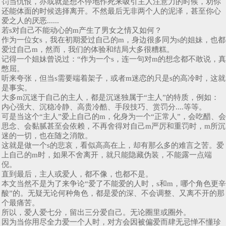
罚当仇恨，亦或就是想不停地作死来吸引主人注意力的时候，劝你
还能体面的时候选择离开。不然最后无非两个人的泥泽，甚至你心
爱之人的厌恶......
若s对自己不能动心的m产生了男女之情又如何？
作为一位女s，我在初期爱过自己的m，身边很多同为s的姐妹，也都
爱过自己m，然而，我们的体验和结局大多很糟糕。
记得一个姐妹曾说过：“作为一个s，连一句对m的想念都不敢说，真
憋屈。
听来夸张，但当s需要端着架子，或者m迷恋的只是s的高冷时，这就
是事实。
大多m沉迷于自己的主人，都是沉迷独属于“主人”的特质，例如：
内心强大、沉稳冷静、高贵冷酷、手段技巧、赏罚分....等等。
可是当这个“主人”爱上自己的m，化身为一个“正常人”，会吃醋、会
思念、会黏腻甚至会依赖，不再舍得对自己m严厉和重罚时，m所沉
迷的一切，也在随之消散。
这就是做一个s的悲哀，看似高高在上，却有那么多的难言之苦。爱
上自己的m时，如果不舍离开，就只能隐藏伪装，不能露一点端
倪。
直到最后，主人或爱人，都不像，也都不是。
本文当然不是为了来争论“爱了不能爱的人时，s和m，哪个角色更辛
酸”的。无疑无论何种角色，都是爱的深、不会调整、又离不开的那
个最痛苦。
所以，爱人爱七分，留出三分爱自己。无论圈里或圈外。
因为当你用尽全力爱一个人时，对方会因被偏爱而肆无忌惮不懂珍