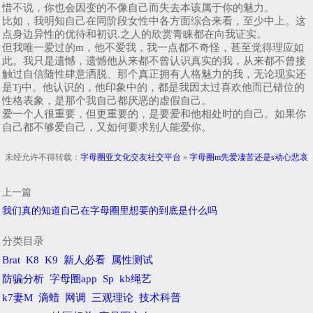
惜不说，你也会因变的不像自己而失去本该属于你的魅力。
比如，我明知自己在同阶段女性中各方面综合来看，至少中上。这
点身边异性的优待和初识.之人的欣赏青睐都在向我证实。
但我唯一爱过的m，他不爱我，我一点都不奇怪，甚至觉得理应如
此。我只是遗憾，遗憾他从来都不曾认识真实的我，从来都不曾接
触过自信随性肆意洒脱、那个真正拥有人格魅力的我，无论现实还
是Tj中。他认识的，他印象中的，都是我因太过喜欢他而已错位的
性格表象，是那个我自己都厌恶的虚假自己。
爱一个人很重要，但更重要的，是要爱和他相处时的自己。如果你
自己都不够爱自己，又如何要求别人能爱你。
未经允许不得转载：
字母圈亚文化交友社交平台
»
字母圈m先爱凄苦还是s动心悲哀
上一篇
我们真的知道自己在字母圈里想要的到底是什么吗
分类目录
Brat
K8
K9
新人必看
属性测试
防骗分析
字母圈app
Sp
kb绳艺
k7妻M
滴蜡
网调
三观理论
技术科普