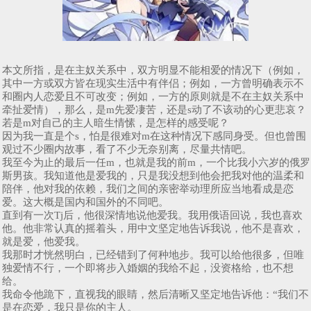
本文所指，是在主奴关系中，双方明显不能相爱的情况下（例如，
其中一方或双方皆在现实生活中有伴侣；例如，一方曾明确表示不
和圈内人恋爱且不可改变；例如，一方的原则就是不在主奴关系中
牵扯爱情），那么，是m先爱凄苦，还是s动了不该动的心更悲哀？
若是m对自己的主人暗生情愫，是怎样的感受呢？
因为我一直是个s，怕是很难对m在这种情况下感同身受。但也曾围
观过不少圈内故事，看了不少无奈别离，尽量共情吧。
我至今为止的最后一任m，也就是我的前m，一个比我小六岁的俄罗
斯男孩。我知道他是爱我的，只是我没想到他会把我对他的温柔和
陪伴，他对我的依赖，我们之间的亲密举动理所应当地看成是恋
爱。这大概是国内和国外的不同吧。
直到有一次Tj后，他很深情地说他爱我。我用俄语回说，我也喜欢
他。他非常认真的摇着头，用中文坚定地告诉我说，他不是喜欢，
就是爱，他爱我。
我那时才恍然明白，已经错到了何种地步。我可以给他很多，但唯
独爱情不行，一个即将步入婚姻的我给不起，没资格给，也不想
给。
我命令他跪下，直视我的眼睛，然后清晰又坚定地告诉他：“我们不
是在恋爱，我只是你的主人。