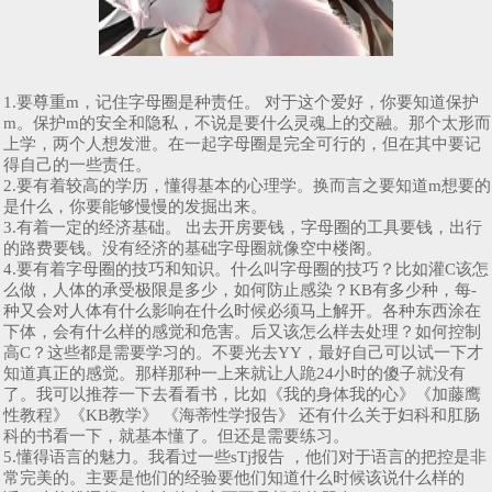
1.要尊重m，记住字母圈是种责任。 对于这个爱好，你要知道保护
m。保护m的安全和隐私，不说是要什么灵魂上的交融。那个太形而
上学，两个人想发泄。在一起字母圈是完全可行的，但在其中要记
得自己的一些责任。
2.要有着较高的学历，懂得基本的心理学。换而言之要知道m想要的
是什么，你要能够慢慢的发掘出来。
3.有着一定的经济基础。 出去开房要钱，字母圈的工具要钱，出行
的路费要钱。没有经济的基础字母圈就像空中楼阁。
4.要有着字母圈的技巧和知识。什么叫字母圈的技巧？比如灌C该怎
么做，人体的承受极限是多少，如何防止感染？KB有多少种，每-
种又会对人体有什么影响在什么时候必须马上解开。各种东西涂在
下体，会有什么样的感觉和危害。后又该怎么样去处理？如何控制
高C？这些都是需要学习的。不要光去YY，最好自己可以试一下才
知道真正的感觉。那样那种一上来就让人跪24小时的傻子就没有
了。我可以推荐一下去看看书，比如《我的身体我的心》《加藤鹰
性教程》《KB教学》 《海蒂性学报告》 还有什么关于妇科和肛肠
科的书看一下，就基本懂了。但还是需要练习。
5.懂得语言的魅力。我看过一些sTj报告 ，他们对于语言的把控是非
常完美的。主要是他们的经验要他们知道什么时候该说什么样的