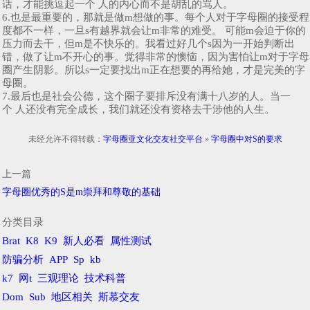
话，才能挑逗起一个 人的内心而不是胡乱的骂人。
6.也是最重要的，那就是做m想做的事。每个人对于字母圈的接受程
度都不一样，一旦s有越界就会让m非常的难受。 可能m会迫于你的
压力而去干，但m是不快乐的。我看过好几个s因为一开始判断出
错，做了让m不开心的事。觉得非常的懊恼，因为害怕让m对于字母
圈产生阴影。所以s一定要找出m正在想要的再给她，才是完美的字
母圈。
7.最后也是社会公德，这个圈子要排斥没有满十八岁的人。当一
个 人还没有完全成长，我们就还没有资格去干涉他的人生。
未经允许不得转载：
字母圈亚文化交友社交平台
»
字母圈中对S的要求
上一篇
字母圈优秀的S是m崇拜和尊敬的基础
分类目录
Brat
K8
K9
新人必看
属性测试
防骗分析
APP
Sp
kb
k7
网t
三观理论
技术科普
Dom
Sub
地区相关
斯慕交友