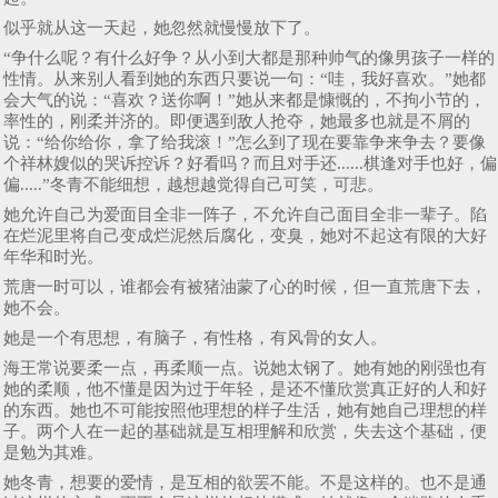
似乎就从这一天起，她忽然就慢慢放下了。
“争什么呢？有什么好争？从小到大都是那种帅气的像男孩子一样的
性情。从来别人看到她的东西只要说一句：“哇，我好喜欢。”她都
会大气的说：“喜欢？送你啊！”她从来都是慷慨的，不拘小节的，
率性的，刚柔并济的。即便遇到敌人抢夺，她最多也就是不屑的
说：“给你给你，拿了给我滚！”怎么到了现在要靠争来争去？要像
个祥林嫂似的哭诉控诉？好看吗？而且对手还......棋逢对手也好，偏
偏.....”冬青不能细想，越想越觉得自己可笑，可悲。
她允许自己为爱面目全非一阵子，不允许自己面目全非一辈子。陷
在烂泥里将自己变成烂泥然后腐化，变臭，她对不起这有限的大好
年华和时光。
荒唐一时可以，谁都会有被猪油蒙了心的时候，但一直荒唐下去，
她不会。
她是一个有思想，有脑子，有性格，有风骨的女人。
海王常说要柔一点，再柔顺一点。说她太钢了。她有她的刚强也有
她的柔顺，他不懂是因为过于年轻，是还不懂欣赏真正好的人和好
的东西。她也不可能按照他理想的样子生活，她有她自己理想的样
子。两个人在一起的基础就是互相理解和欣赏，失去这个基础，便
是勉为其难。
她冬青，想要的爱情，是互相的欲罢不能。不是这样的。也不是通