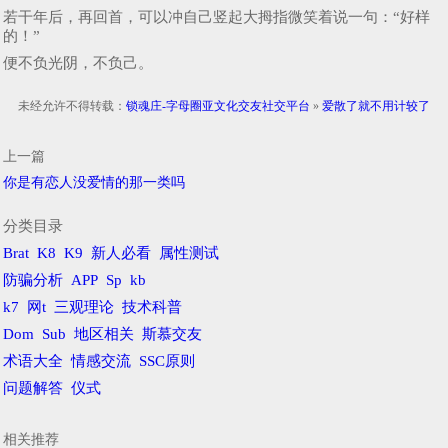
若干年后，再回首，可以冲自己竖起大拇指微笑着说一句：“好样
的！”
便不负光阴，不负己。
未经允许不得转载：
锁魂庄-字母圈亚文化交友社交平台
»
爱散了就不用计较了
上一篇
你是有恋人没爱情的那一类吗
分类目录
Brat
K8
K9
新人必看
属性测试
防骗分析
APP
Sp
kb
k7
网t
三观理论
技术科普
Dom
Sub
地区相关
斯慕交友
术语大全
情感交流
SSC原则
问题解答
仪式
相关推荐