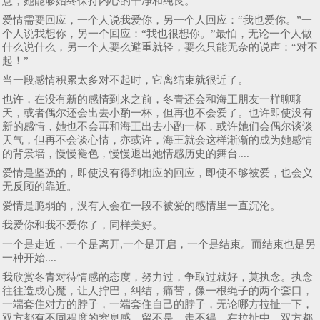
意，她能够始终保持内心的干净和纯良。
爱情需要回应，一个人说我爱你，另一个人回应：“我也爱你。”一
个人说我想你，另一个回应：“我也很想你。”最怕，无论一个人做
什么说什么，另一个人要么避重就轻，要么只能无奈的说声：“对不
起！”
当一段感情积累太多对不起时，它离结束就很近了。
也许，在没有新的感情到来之前，冬青还会和海王朋友一样聊聊
天，或者偶尔还会出去小酌一杯，但再也不会爱了。也许即使没有
新的感情，她也不会再和海王出去小酌一杯，或许她们会偶尔谈谈
天气，但再不会谈心情，亦或许，海王就会这样渐渐的成为她感情
的背景墙，慢慢褪色，慢慢退出她情感历史的舞台....
爱情是坚强的，即使没有得到相应的回应，即使不够被爱，也会义
无反顾的靠近。
爱情是脆弱的，没有人会在一段不被爱的感情里一直沉沦。
我爱你和我不爱你了，同样美好。
一个是走近，一个是离开,一个是开启，一个是结束。而结束也是另
一种开始....
我欣赏冬青对待情感的态度，努力过，争取过就好，莫执念。执念
往往造成心魔，让人拧巴，纠结，痛苦，像一根绳子的两个套口，
一端套住对方的脖子，一端套住自己的脖子，无论哪方拉扯一下，
双方都有不同程度的窒息感。留不是，走不得。在拉扯中，双方都