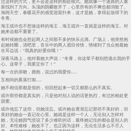
过这样的方式，更不会是这样的相处模式。她就像一个迷路的人重
新找到了方向。头顶的阴霾散开了，心里所有的不爽也都消散了。
海阔天空，春暖花开的感觉迎面扑来，这才是她，拿得起放得下的
冬青。
海王或许也不想做这样的海王，海王或许一直就是这样的海王。对
她来说都不重要了。
有时候她也会想起两人之间那不多的快乐点滴。广场上，他突然抱
起她转圈，清吧里，音乐中的两人眉目传情，情绪到了当众抱着她
在耳边说：“我真的好爱你哦！”
深夜马路上，他对着她大声说：“冬青，你这辈子都别想逃出我的手
心。这辈子，我要定你了！”
每一次的亲吻，拥抱，说过的我爱你.....
互相间的奚落打闹.....
她不相信那都是假的，但回想起来一切又都那么的不真实。
或许那些都是真实的，只是他对别人说的话更热烈，有过的相处更
甜蜜。
或许他忘了这些，但她没忘。或许她会逐渐忘记那些不美好的，但
美好的她会一直记在心里。她就是这样一个人，无论别人怎样对
她，无论她因气愤说了多少难听的话，最终她记住的都会是别人的
好。本性难移，她改不了。也正因为这样，无论生活多么不尽人