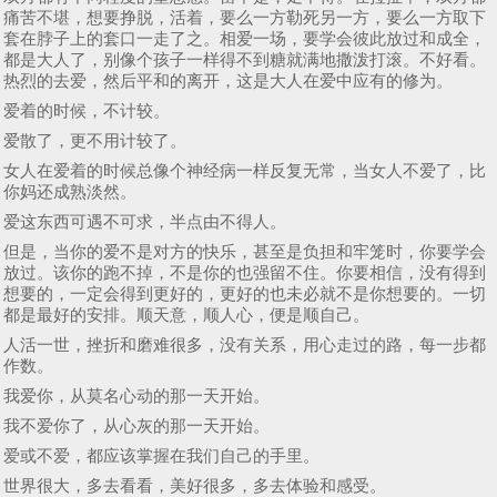
痛苦不堪，想要挣脱，活着，要么一方勒死另一方，要么一方取下
套在脖子上的套口一走了之。相爱一场，要学会彼此放过和成全，
都是大人了，别像个孩子一样得不到糖就满地撒泼打滚。不好看。
热烈的去爱，然后平和的离开，这是大人在爱中应有的修为。
爱着的时候，不计较。
爱散了，更不用计较了。
女人在爱着的时候总像个神经病一样反复无常，当女人不爱了，比
你妈还成熟淡然。
爱这东西可遇不可求，半点由不得人。
但是，当你的爱不是对方的快乐，甚至是负担和牢笼时，你要学会
放过。该你的跑不掉，不是你的也强留不住。你要相信，没有得到
想要的，一定会得到更好的，更好的也未必就不是你想要的。一切
都是最好的安排。顺天意，顺人心，便是顺自己。
人活一世，挫折和磨难很多，没有关系，用心走过的路，每一步都
作数。
我爱你，从莫名心动的那一天开始。
我不爱你了，从心灰的那一天开始。
爱或不爱，都应该掌握在我们自己的手里。
世界很大，多去看看，美好很多，多去体验和感受。