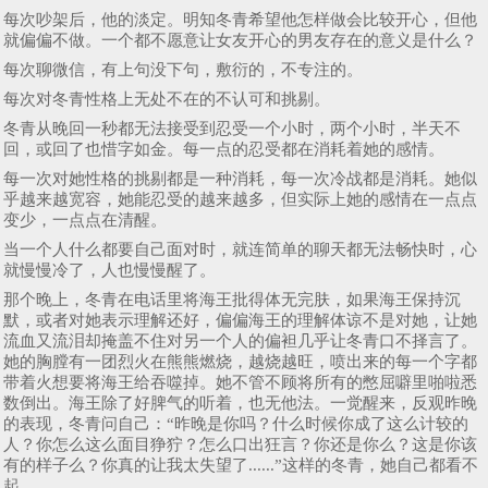
每次吵架后，他的淡定。明知冬青希望他怎样做会比较开心，但他
就偏偏不做。一个都不愿意让女友开心的男友存在的意义是什么？
每次聊微信，有上句没下句，敷衍的，不专注的。
每次对冬青性格上无处不在的不认可和挑剔。
冬青从晚回一秒都无法接受到忍受一个小时，两个小时，半天不
回，或回了也惜字如金。每一点的忍受都在消耗着她的感情。
每一次对她性格的挑剔都是一种消耗，每一次冷战都是消耗。她似
乎越来越宽容，她能忍受的越来越多，但实际上她的感情在一点点
变少，一点点在清醒。
当一个人什么都要自己面对时，就连简单的聊天都无法畅快时，心
就慢慢冷了，人也慢慢醒了。
那个晚上，冬青在电话里将海王批得体无完肤，如果海王保持沉
默，或者对她表示理解还好，偏偏海王的理解体谅不是对她，让她
流血又流泪却掩盖不住对另一个人的偏袒几乎让冬青口不择言了。
她的胸膛有一团烈火在熊熊燃烧，越烧越旺，喷出来的每一个字都
带着火想要将海王给吞噬掉。她不管不顾将所有的憋屈噼里啪啦悉
数倒出。海王除了好脾气的听着，也无他法。一觉醒来，反观昨晚
的表现，冬青问自己：“昨晚是你吗？什么时候你成了这么计较的
人？你怎么这么面目狰狞？怎么口出狂言？你还是你么？这是你该
有的样子么？你真的让我太失望了......”这样的冬青，她自己都看不
起。