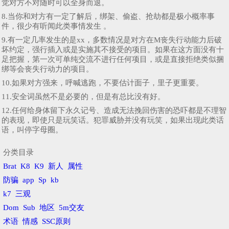
觉对方不对随时可以全身而退。
8.当你和对方有一定了解后，绑架、偷盗、抢劫都是极小概率事
件，很少有听闻此类事情发生 。
9.有一定几率发生的是xx，多数情况是对方在M丧失行动能力后破
坏约定，强行插入或是实施其不接受的项目。如果在这方面没有十
足把握，第一次可单纯交流不进行任何项目，或是直接拒绝类似捆
绑等会丧失行动力的项目。
10.如果对方强来，呼喊逃跑，不要估计面子，里子更重要。
11.安全词虽然不是必要的，但是有总比没有好。
12.任何给身体留下永久记号、造成无法挽回伤害的恐吓都是不理智
的表现，即使只是玩笑话。犯罪威胁并没有玩笑，如果出现此类话
语，叫停字母圈。
分类目录
Brat
K8
K9
新人
属性
防骗
app
Sp
kb
k7
三观
Dom
Sub
地区
5m交友
术语
情感
SSC原则