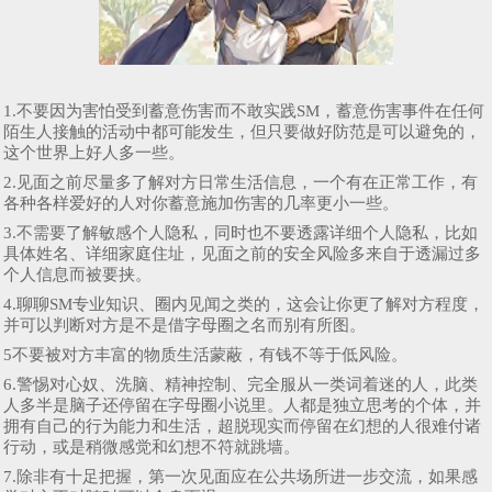
1.不要因为害怕受到蓄意伤害而不敢实践SM，蓄意伤害事件在任何
陌生人接触的活动中都可能发生，但只要做好防范是可以避免的，
这个世界上好人多一些。
2.见面之前尽量多了解对方日常生活信息，一个有在正常工作，有
各种各样爱好的人对你蓄意施加伤害的几率更小一些。
3.不需要了解敏感个人隐私，同时也不要透露详细个人隐私，比如
具体姓名、详细家庭住址，见面之前的安全风险多来自于透漏过多
个人信息而被要挟。
4.聊聊SM专业知识、圈内见闻之类的，这会让你更了解对方程度，
并可以判断对方是不是借字母圈之名而别有所图。
5不要被对方丰富的物质生活蒙蔽，有钱不等于低风险。
6.警惕对心奴、洗脑、精神控制、完全服从一类词着迷的人，此类
人多半是脑子还停留在字母圈小说里。人都是独立思考的个体，并
拥有自己的行为能力和生活，超脱现实而停留在幻想的人很难付诸
行动，或是稍微感觉和幻想不符就跳墙。
7.除非有十足把握，第一次见面应在公共场所进一步交流，如果感