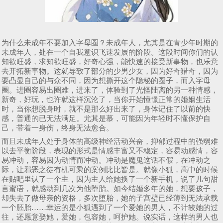
为什么未成年不要加入字母圈？未成年人，尤其是在青少年时期的
未成年人，处在一个自我意识飞速发展的阶段。这段时间你们的认
知欲旺盛，求知欲旺盛，好奇心强，能快速的接受新事物，也乐意
去开拓新事物。这就导致了部分的少男少女，因为好奇猎奇，因为
要凸显自己的与众不同，因为想撕开这个隐秘的圈子，而入字母
圈。进圈容易出圈难，进来了，体验到了光怪陆离的另一种情感，
新奇，好玩，也许就这样沉沦了，当你开始憧憬正常的婚姻生活
时，当你想脱身时，就不是那么好出来了，身体记住了以前的快
感，普通的已无法满足。尤其是慕，可能因为年轻时不懂保护自
己，带着一身伤，终身无法愈合。
而且未成年人处于身体的高级神经活动兴奋，抑郁过程中的强弱难
以去平衡阶段，表现的形式是情感丰富又不稳定，容易动感情，容
易冲动，容易因为动情而冲动。冲动是魔鬼这话不假，在冲动之
际，让邪恶之徒有机可乘的案例比比皆是。就像小狐，高中的时候
在贴吧里认了一个主，因为主人给她换了一个新手机，说了几句甜
言蜜语，就感动到几次为他堕胎。如今结婚多年的她，想要孩子，
却失去了做母亲的资格，多次堕胎，她的子宫壁已经薄到无法承载
一个胚胎……幸运的是小狐遇到了一个爱她的男人，不计较她的过
往，还愿意娶她，爱她，包容她，呵护她。说实话，这样的男人也