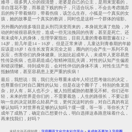
难寻，很多男人分的很清楚，老婆是自己的公主，是用来宠着的，
非白莲花不娶，而慕是下贱的狗子，只适合玩乐，不会去考虑抛弃
后的狗子带着烙印，带着伤痕，该怎么生存。小狐是一个真实的女
孩，她的故事是一个真实的教训，同时也是这样一个群体的缩影。
另外圈内的很多项目是从刑罚演变而来的，本身就充满了危险，冲
动的时候很容易失控，造成一些无法挽回的伤害，甚至是死亡。还
有未成年人的身体，生理学家指出，目前儿童的青春期普遍在12－
14岁，前几年是14－16岁， 但是正常来讲，儿童达到青春期的年龄
应该是18岁！在生长发育未完全之前，圈内的Tj会产生一系列不良
反应，伤害你们的身体健康。比如比起成年人，未成年人更容易患
性传染疾病，也容易造成心智精神混乱失调，对性的认知产生偏差
和错误理解。待到成年后，会对性伴侣的身体不满，对性生活产生
抵触情绪，甚至容易患上更严重的疾病！
最后，我想说：我，我们充分尊重未成年人经过思考做出的决定，
也尊重你们对自己属性的认知，但是在这个圈子了，特别的鱼龙混
杂，好人有，坏人也不少，被人拍照威胁的都屡见不鲜。你们还年
轻，未来的世界是你们的，不需要着急，人生的路很长，不要让影
响一生的决定就那么轻易产生，更何况这时的你，对自己真的有足
够认知吗？对世界有足够的认知吗？缓一缓，等一等，等你长大了
成年了成熟了，确定自己想要什么，明白选择这条路意味着什么，
再来找我们，好吗？
未经允许不得转载：
字母圈亚文化交友社交平台
»
未成年不要加入字母圈