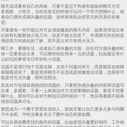
聊天说话要有自己的风格，只要不是过于拘束和放纵的聊天方式，
多观察、少发言，当你在发言的时候可以问一下对方想聊什么，或
者自己擅长或感兴趣的话题。这样就有机会把双方的关系往前推
进。
尽量避免一些可能让对方反感或尴尬的聊天内容，如果觉得说出来
比较有礼貌那就少说几句，但是不能太刻意了。毕竟聊天的目的是
增进双方对彼此的了解，而不是让对方有很大压力。
聊工作，要聊生活，或者自己感兴趣的方面，但在对方感兴趣的时
候一定要表达出来，可以聊些轻松简单一点的话题，比如最近有什
么好玩的事呀等日常轻松小话题。
话题不是强行找个话题去聊，去找个问题问对方，而是顺其自然聊
着聊着就有了，要是觉得聊天不合适或是很尴尬没话题，也很有可
能是对方没兴趣，暂时没想法。
其实对方也很容易能找到话题的，只要把你感兴趣的内容和话题写
出来，多观察，不要一上来就说对方没想要聊的话题。要是不想要
聊什么，那你可以在对方刚说完话时就问一下，然后再看能不能再
找些话题来讨论。
要想成为一个圈子里受欢迎的人，那就尽量让自己更多点参与到圈
子中去吧。平时没事多关注下圈中动态和朋友圈。
可以在朋友圈里找到相关的话题，比如发现兴趣爱好相同、工作相