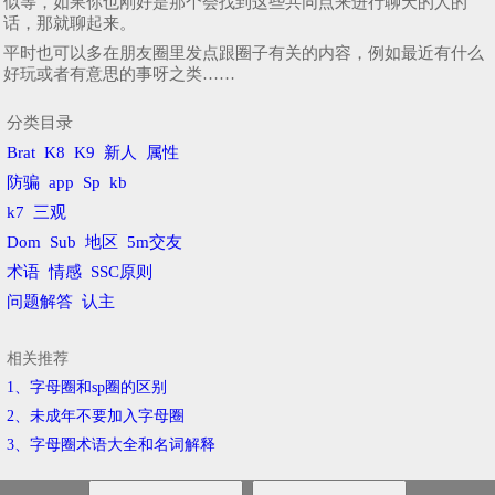
似等，如果你也刚好是那个会找到这些共同点来进行聊天的人的
话，那就聊起来。
平时也可以多在朋友圈里发点跟圈子有关的内容，例如最近有什么
好玩或者有意思的事呀之类……
分类目录
Brat
K8
K9
新人
属性
防骗
app
Sp
kb
k7
三观
Dom
Sub
地区
5m交友
术语
情感
SSC原则
问题解答
认主
相关推荐
1、字母圈和sp圈的区别
2、​未成年不要加入字母圈
3、​字母圈术语大全和名词解释