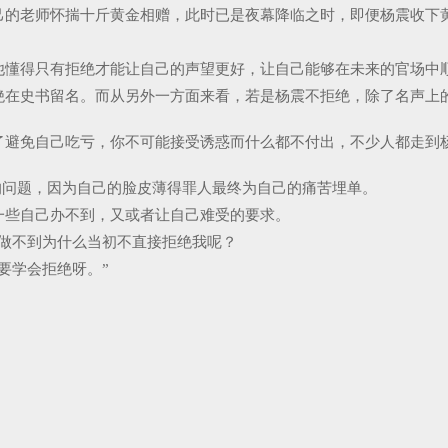
己的老师怀揣十斤黄金相赠，此时已是夜幕降临之时，即便杨震收下
。
他懂得只有拒绝才能让自己的声望更好，让自己能够在未来的官场中
绝在史书留名。而从另外一方面来看，若是杨震不拒绝，除了名声上
了避免自己吃亏，你不可能接受诱惑而什么都不付出，不少人都走到
的问题，因为自己的脸皮薄得罪人最终为自己的痛苦埋单。
一些自己办不到，又或者让自己难受的要求。
做不到为什么当初不直接拒绝我呢？
要学会拒绝呀。”