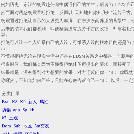
例如历史上东汉的杨震赴任途中偶遇自己的学生，后者为了巴结自
然而面对诱惑杨震果断拒绝，反而以“天知地知你知我知”流芳千古
杨震通过拒绝让自己的人设更为丰满，在东汉崇尚养望的背景中，
后来的结果我们都看到，即便杨震没有流芳千古的政绩，却靠着拒
事。
拒绝可以让一个人维系自己的人设，可维系人设的根本目的还是为
击。
不懂得拒绝无论在现实生活中还是在BDSM关系之中都是一个棘手
很多时候，我们都会因为不懂得拒绝伴侣所提出的要求，而接受了
结果就是，没有得到对方想要的效果，对方还反问你一句：“你既然
你哑然，不知道如何回答，只能在心底告诉自己一句：“以后，一定
分类目录
Brat
K8
K9
新人
属性
防骗
app
Sp
kb
k7
三观
Dom
Sub
地区
5m交友