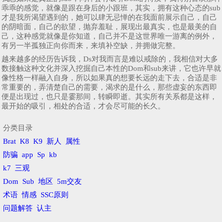
乖乖的感觉，就像是跟在身后的小跟班，其实，拥有这种心态的sub
才是我所渴望遇到的，她可以肆无忌惮的在我面前展示自己，自己
的阴暗面，自己的欲望，抛弃羞耻，展现出最真实，也是最美的自
己，这种感觉就像是你知道，自己并不是这世界唯一游离的例外，
有另一半孤独正向你而来，来填补空缺，并拥做完整。
越来越多的经历告诉我，Ds对我而言是难以戒除的，我相信对大多
数接触这种文化并深入挖掘自己本性的Dom和sub来讲，它也许早就
像性格一样融入自身，所以如果真的想要长远的走下去，合适是非
常重要的，弄清楚自己的需要，渴求的是什么，那些虚妄的东西即
便是出现过，也只是霎那间，转瞬即逝。其实所有关系都是这样，
最开始的吸引，相处的合适，才会尽可能的长久。
分类目录
Brat
K8
K9
新人
属性
防骗
app
Sp
kb
k7
三观
Dom
Sub
地区
5m交友
术语
情感
SSC原则
问题解答
认主