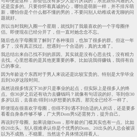
可即便是这样，那会也没有多少人是讨厌我的，乐意跟你沟通的人
还是蛮多的。只要你怀着真诚的心，哪怕是萌新一样，并不排斥萌
新，哪怕你是个什么都不懂的男的，不要问别人幼稚或者无聊的问
题就好。
所以当时我刚入圈一个星期，就找到了我最喜欢的一个字母圈伴
侣。即便现在已经分开了，但一直对她念念不忘。
随后也在字母圈里了解到了各种项目，也加了很多的群。但这一年
多了，没有真正找过。想遇到一个合适的，真的太难了。
我总结出来自己找不到的原因。其实就是没有心思去找，没有精力
去找。心里想着的是其他更重要的事。比如说我得赚钱，我得有自
己的事业。
因为年龄这个东西对于男人来说还是比较宝贵的。特别是大学毕业
后到30岁这段时间。
虽然说很多情况下30岁只是事业的起点，但实际上是很多人的终
点。你30岁之后还有动力去赚钱吗？就像有句话说的好。等到你30
多岁以后，去喜欢/得到18岁想要的东西。那完全已经不一样了。
即便现在很喜欢字母圈，但得不到/遇不到合适的人的话，还是要多
看看自身条件够不够，广大男Dom男S还需努力，提升自己。
再说到字母圈。如果说做Dom，那年龄的门槛其实也有一点。比如
你20出头。别人很难承认你是个优秀的Dom。20出头的人总会被误
以为不成熟，不稳重。当然这个具体情况得看人。