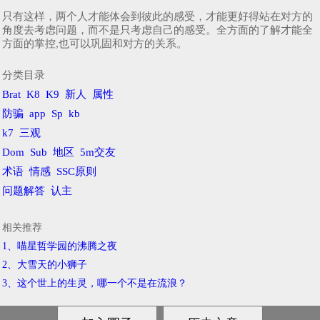
只有这样，两个人才能体会到彼此的感受，才能更好得站在对方的
角度去考虑问题，而不是只考虑自己的感受。全方面的了解才能全
方面的掌控,也可以巩固和对方的关系。
分类目录
Brat
K8
K9
新人
属性
防骗
app
Sp
kb
k7
三观
Dom
Sub
地区
5m交友
术语
情感
SSC原则
问题解答
认主
相关推荐
1、喵星哲学园的沸腾之夜
2、​大雪天的小狮子
3、​这个世上的生灵，哪一个不是在流浪？
鄂ICP备2021004520号-4
© 2018-2021
字母圈亚文化交友社交平台
网站地图