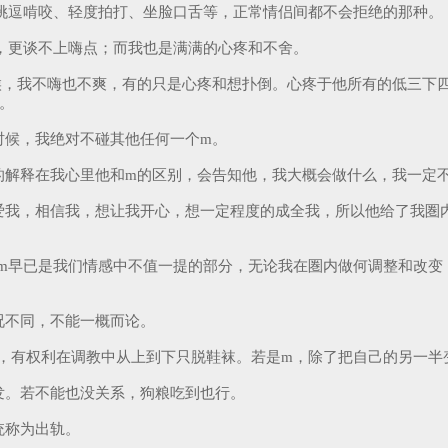
、挑逗啃咬、轻度拍打、坐脸口舌等，正常情侣间都不会拒绝的那种。
奋，更谈不上嗨点；而我也是满满的心疼和不舍。
候，我不嗨也不爽，有的只是心疼和想扑倒。心疼于他所有的低三下四
式。
时候，我绝对不碰其他任何一个m。
的解释在我心里他和m的区别，会告知他，我大概会做什么，我一定
爱我，相信我，想让我开心，想一定程度的成全我，所以他给了我圏
sm早已是我们情感中不值一提的部分，无论我在圏内做何调整和改变
况不同，不能一概而论。
，有权利在调教中从上到下只脱鞋袜。若是m，除了把自己的另一半
发。若不能也没关系，狗粮吃到也行。
统称为出轨。