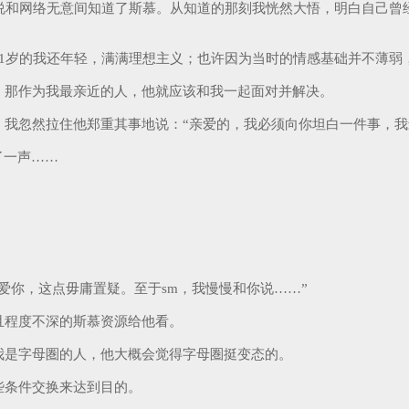
说和网络无意间知道了斯慕。从知道的那刻我恍然大悟，明白自己曾
21岁的我还年轻，满满理想主义；也许因为当时的情感基础并不薄
，那作为我最亲近的人，他就应该和我一起面对并解决。
我忽然拉住他郑重其事地说：“亲爱的，我必须向你坦白一件事，我
了一声……
爱你，这点毋庸置疑。至于sm，我慢慢和你说……”
且程度不深的斯慕资源给他看。
我是字母圏的人，他大概会觉得字母圏挺变态的。
些条件交换来达到目的。