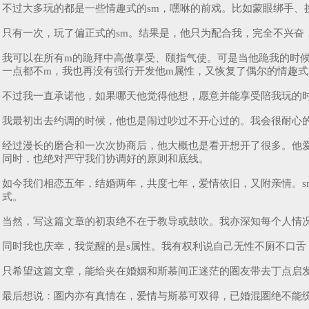
不过大多玩的都是一些情趣式的sm，嘿咻的前戏。比如蒙眼绑手
只有一次，玩了偏正式的sm。结果是，他只为配合我，完全不兴
我可以在所有m的跪拜中高傲享受、颐指气使。可是当他跪我的时
一点都不m，我也再没有强行开发他m属性，又恢复了偶尔的情趣
不过我一直承诺他，如果哪天他觉得他想，愿意并能享受陪我玩的
我最初出去约调的时候，他也是闹过吵过不开心过的。我会很耐心
经过漫长的磨合和一次次协商后，他大概也是看开想开了很多。他
同时，也绝对严守我们协调好的原则和底线。
如今我们相恋五年，结婚两年，共度七年，爱情依旧，又附亲情。
式。
当然，写这篇文章的初衷绝不在于教导或鼓吹。我亦深知每个人情
同时我也庆幸，我觉醒的是s属性。我有权利说自己无性不厕不口舌
只希望这篇文章，能给夹在婚姻和斯慕间正迷茫的圏友带去丁点启
最后想说：圏内亦有真情在，爱情与斯慕可双得，已婚混圏绝不能