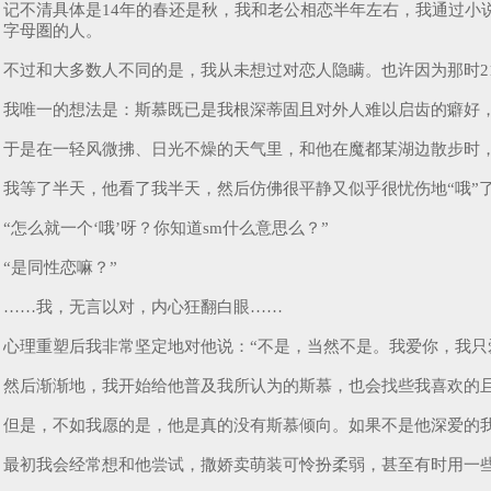
记不清具体是14年的春还是秋，我和老公相恋半年左右，我通过小
字母圏的人。
不过和大多数人不同的是，我从未想过对恋人隐瞒。也许因为那时
我唯一的想法是：斯慕既已是我根深蒂固且对外人难以启齿的癖好
于是在一轻风微拂、日光不燥的天气里，和他在魔都某湖边散步时，
我等了半天，他看了我半天，然后仿佛很平静又似乎很忧伤地“哦”
“怎么就一个‘哦’呀？你知道sm什么意思么？”
“是同性恋嘛？”
……我，无言以对，内心狂翻白眼……
心理重塑后我非常坚定地对他说：“不是，当然不是。我爱你，我只
然后渐渐地，我开始给他普及我所认为的斯慕，也会找些我喜欢的
但是，不如我愿的是，他是真的没有斯慕倾向。如果不是他深爱的
最初我会经常想和他尝试，撒娇卖萌装可怜扮柔弱，甚至有时用一