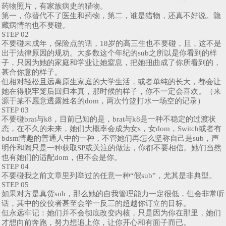
药物照片，有家族病史的猎物。
第一，你替代不了医生和药物，第二，谁是猎物，还真不好说。隐
藏病情的也不要碰。
STEP 02
不要碰未成年，保险点的话，18岁的高三生也不要碰，且，这不是
出于法律原因的规劝。大多数这个年纪的sub之所以是你看到的样
子，只因为她的家庭和学业让她窒息，把她扭曲成了你所看到的，
甚合你意的样子。
但相对轻松且远离原生家庭的大学生活，或者单纯的长大，都会让
她在得脱牢笼后回归本真，那时候的样子，你不一定会喜欢。（来
源于某不愿意透露姓名的dom，两次竹篮打水一场空的记录）
STEP 03
不要碰brat与k8，目前已知的是，brat与k8是一种不稳定的过渡状
态，在不久的未来，她们大概率会成为女s，女dom，Switch或者有
bdsm情趣的普通人中的一种，不管她们再怎么坚称自己是sub，声
明作和闹只是一种获取SP或关注的做法，你都不要相信。她们当然
也有她们的适配dom，但不会是你。
STEP 04
不要碰我之前文章里列举过的任意一种“假sub”，尤其是非典型。
STEP 05
如果对方是真货sub，那么她的自我管理能力一定很低，但会非常听
话，其中的佼佼者甚至会举一反三的超越你订立的目标。
但永远牢记：她们并不会彻底改变内核，只是因为你在那里，她们
才想向前奔跑，努力想追上你，让你开心和有面子而已。