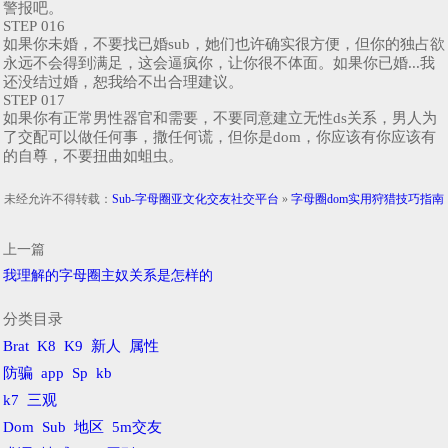
警报吧。
STEP 016
如果你未婚，不要找已婚sub，她们也许确实很方便，但你的独占欲
永远不会得到满足，这会逼疯你，让你很不体面。如果你已婚...我
还没结过婚，恕我给不出合理建议。
STEP 017
如果你有正常男性器官和需要，不要同意建立无性ds关系，男人为
了交配可以做任何事，撒任何谎，但你是dom，你应该有你应该有
的自尊，不要扭曲如蛆虫。
未经允许不得转载：
Sub-字母圈亚文化交友社交平台
»
字母圈dom实用狩猎技巧指南
上一篇
我理解的字母圈主奴关系是怎样的
分类目录
Brat
K8
K9
新人
属性
防骗
app
Sp
kb
k7
三观
Dom
Sub
地区
5m交友