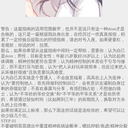
警告：这篇指南的适用范围极窄，也并不是说只有这一种dom才是
合格的，这只是一篇根据我自身出发，在经历过一些真真假假，积
累了一定经验后提取出的狩猎指南，请勿对号入座。如果硬要杠，
老规矩，你说的对，拉黑。
那么，如果你希望从这篇指南中得到一定帮助，需要你：认为自己
是dom；男性，目标是女性；年龄25岁最好28岁以上；认为比起肉
体调教，精神控制更符合需求；认为精神控制的本质在于引导与修
正，而不是打压与贬低，认为“把人从好玩坏很简单，但反过来把人
从坏修好很难”且执意要玩高难度。
认为自己其实就是个普通人，不会故意端着，高高在上人为造神，
认为“要控制他人，首先得做到控制自己”，会有意识去遏制自身过
剩的吞噬欲望；不喜欢暴露与分享，有强烈独占欲；不想做白骑
士，认为“不等价的等价交换”和“不平等的平等关系”才是你所求
的，希望通过较短时间（比如两到三年）的前期投入，换取对方永
久的上位侍奉。
如果你满足以上标准，那么下面这些话就是送给你的，希望可以让
你少踩几个坑。
STEP 01
不要碰明晃晃摆出中重度精神疾病诊断单，晒抗抑郁/焦虑/精神分裂