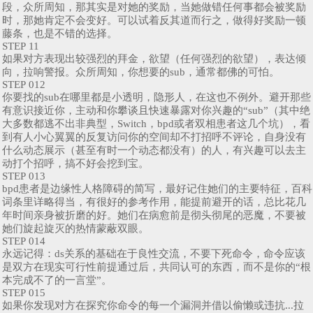
段，众所周知，那其实是对她的奖励，当她做错任何事都会被奖励
时，那她肯定不会变好。可以试着反其道而行之，做得好奖励一顿
藤条，也是不错的选择。
STEP 11
如果对方表现出较强烈的拜金，欲望（任何强烈的欲望），表达倾
向，拉响警报。众所周知，你想要的sub，通常都佛的可怕。
STEP 012
你要找的sub在哪里都是小透明，隐形人，在这也不例外。避开那些
有意识接近你，主动和你攀谈且快速暴露对你兴趣的“sub”（其中绝
大多数都逃不出非典型，Switch，bpd或者双相患者这几个坑），看
到有人小心翼翼的反复访问你的空间却不打招呼不评论，自身没有
什么动态展示（甚至有时一个动态都没有）的人，有兴趣可以去主
动打个招呼，搞不好会挖到宝。
STEP 013
bpd患者是边缘性人格障碍的简写，最好记住她们的主要特征，百科
词条里详略得当，有很好的参考作用，能提前避开的话，总比花几
年时间亲身被折磨的好。她们在病愈前是彻头彻尾的恶魔，不要被
她们旋起旋灭的热情蒙蔽双眼。
STEP 014
永远记得：ds关系的基础在于良性交流，不要下死命令，命令应该
是双方在现实可行性前提通过后，共同认可的东西，而不是你的“根
本完成不了的一言堂”。
STEP 015
如果你发现对方在探究你命令的每一个漏洞并借以偷懒或违抗...拉