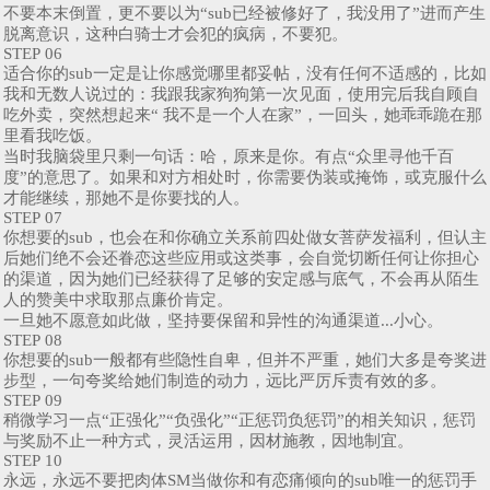
不要本末倒置，更不要以为“sub已经被修好了，我没用了”进而产生
脱离意识，这种白骑士才会犯的疯病，不要犯。
STEP 06
适合你的sub一定是让你感觉哪里都妥帖，没有任何不适感的，比如
我和无数人说过的：我跟我家狗狗第一次见面，使用完后我自顾自
吃外卖，突然想起来“ 我不是一个人在家”，一回头，她乖乖跪在那
里看我吃饭。
当时我脑袋里只剩一句话：哈，原来是你。有点“众里寻他千百
度”的意思了。如果和对方相处时，你需要伪装或掩饰，或克服什么
才能继续，那她不是你要找的人。
STEP 07
你想要的sub，也会在和你确立关系前四处做女菩萨发福利，但认主
后她们绝不会还眷恋这些应用或这类事，会自觉切断任何让你担心
的渠道，因为她们已经获得了足够的安定感与底气，不会再从陌生
人的赞美中求取那点廉价肯定。
一旦她不愿意如此做，坚持要保留和异性的沟通渠道...小心。
STEP 08
你想要的sub一般都有些隐性自卑，但并不严重，她们大多是夸奖进
步型，一句夸奖给她们制造的动力，远比严厉斥责有效的多。
STEP 09
稍微学习一点“正强化”“负强化”“正惩罚负惩罚”的相关知识，惩罚
与奖励不止一种方式，灵活运用，因材施教，因地制宜。
STEP 10
永远，永远不要把肉体SM当做你和有恋痛倾向的sub唯一的惩罚手